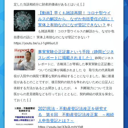
定した当該相続分に財産的価値があるとはいえ […]
【動画】早くも雑談再開！ コロナ型ウイ
ルスの解説から、なぜか包括委任の話に！
実体上有効なのになぜ登記できない？
早く
も雑談再開！ コロナ型ウイルスの解説から、なぜか包
括委任の話に！ 実体上有効なのになぜ登記できない？
https://youtu.be/uJ-1gM6urL0
事実実験公正証書という手段（静岡ビジネ
スレポートに掲載されました）
静岡ビジネス
レポートに、古橋清二が寄稿した事実実験公正証書に
ついての記事が掲載されました Ｑ 取引先の代表取締
役が入院中の病院で重要な契約を締結することになりました。脳に後遺
症があるとのことですが、後日契約の効力を争われないために公証人に
依頼する方法があるとお聞きしましたが。 Ａ 判断能力について主治
医からの意見聴取などを行っておくとともに、契約締結の状況を保全し
ておくた […]
2021民法・不動産登記法改正を研究す
る 第６回 不動産登記法改正案 ～相続
人申告登記とは？～
https://youtu.be/X3y2LmHrYb8