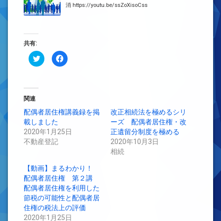
消 https://youtu.be/ssZoXisoCss
共有:
ク
Facebook
リ
で
ッ
共
ク
有
し
す
て
る
Twitter
に
で
は
関連
共
ク
有
リ
配偶者居住権講義録を掲
改正相続法を極めるシリ
(新
ッ
載しました
し
ク
ーズ 配偶者居住権・改
い
し
2020年1月25日
正遺留分制度を極める
ウ
て
ィ
く
不動産登記
2020年10月3日
ン
だ
ド
さ
相続
ウ
い
で
(新
【動画】まるわかり！
開
し
き
い
配偶者居住権 第２講
ま
ウ
す)
ィ
配偶者居住権を利用した
ン
節税の可能性と配偶者居
ド
ウ
住権の税法上の評価
で
開
2020年1月25日