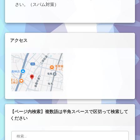
さい。（スパム対策）
左サイドバー
アクセス
【ページ内検索】複数語は半角スペースで区切って検索して
ください
検索: