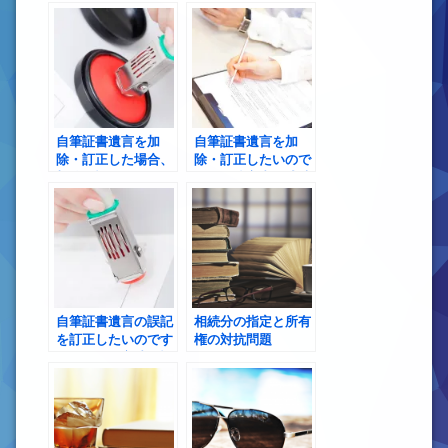
ることはできますか
が、目録は表裏印刷
でもいいですか
自筆証書遺言を加
自筆証書遺言を加
除・訂正した場合、
除・訂正したいので
加除・訂正した日付
すが、遺言書作成時
は記載しなくていい
に押捺した印鑑を紛
のですか
失してしまいまし
た。加除・訂正は違
う印鑑でもいいです
か
自筆証書遺言の誤記
相続分の指定と所有
を訂正したいのです
権の対抗問題
が、簡易な方法で訂
正するにはどうすれ
ばいいですか