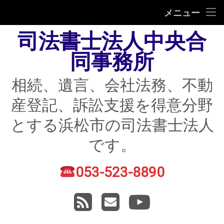
HOME
メニュー
司法書士法人中央合
相続
同事務所
遺言
相続、遺言、会社法務、不動
不動産登記
産登記、訴訟支援を得意分野
債務整理
とする浜松市の司法書士法人
住宅ローン返済にお困りの方
です。
民事紛争
053-523-8890
電話番号:
賃貸トラブル
RSS
メールアドレス
YouTube
会社法務