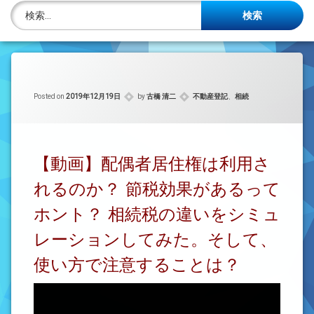
株主名簿管理人
検索:
ご相談について
事務所概要
カテゴリー:
Posted on
2019年12月19日
by
古橋 清二
不動産登記
、
相続
投稿記事一覧
アクセス
【動画】配偶者居住権は利用さ
法律を勉強しよう
れるのか？ 節税効果があるって
司法書士資格者・受験生募集中
ホント？ 相続税の違いをシミュ
レーションしてみた。そして、
使い方で注意することは？