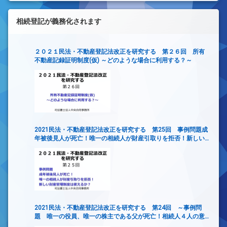
相続登記が義務化されます
２０２１民法・不動産登記法改正を研究する 第２６回 所有
不動産記録証明制度(仮) ～どのような場合に利用する？～
2021民法・不動産登記法改正を研究する 第25回 事例問題成
年被後見人が死亡！唯一の相続人が財産引取りを拒否！新しい
財産管理制度は使えるか？
2021民法・不動産登記法改正を研究する 第24回 ～事例問
題 唯一の役員、唯一の株主である父が死亡！相続人４人の意
見がまとまらず、会社の意思決定ができない！