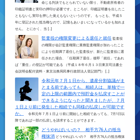
命じる判決でもとられていない限り、不動産所有者の
印鑑証明書と実印の押印が必要です。ところが、印鑑証明書を出したこ
ともないし実印を押した覚えもないというのです。 もっとも、平成５
年に登記された抵当権なので、記憶もあいまいになっているかも知れま
せん。 とにかく、当 […]
監査役の権限変更による退任と就任
監査役
の権限が会計監査権限に業務監査権限が加わったこと
により任期満了退任した監査役が、新たに監査役に選
任された場合、「任期満了退任」後即「就任」であれ
ば「重任」の登記が可能である （平成１８年６月１３日東京司法書士
会説明会配付資料・東京法務局民事行政部法人登記部門） […]
令和元年７月１日から、遺産分割協議がま
とまる前であっても、相続人は、単独で一
定の上限の範囲内で預貯金を払戻すことが
できるようになったと聞きましたが、７月
１日より前に発生した相続でも同様の払戻しが可能です
か。
令和元年７月１日より前に開始した相続であっても、7月1日以
降であれば一部の払戻しを請求することができます。
どうやればいいの？ 相手方76人の抵当
権抹消
どうやればいいの？ 相手方76人の抵当権抹