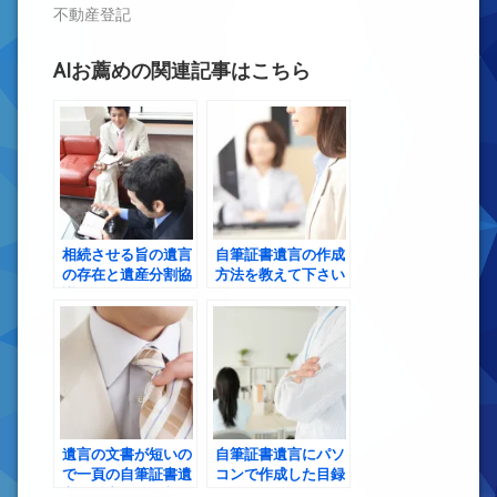
き
不動産登記
ま
す)
AIお薦めの関連記事はこちら
相続させる旨の遺言
自筆証書遺言の作成
の存在と遺産分割協
方法を教えて下さい
議の可否
遺言の文書が短いの
自筆証書遺言にパソ
で一頁の自筆証書遺
コンで作成した目録
言に財産目録を入れ
を添付したいのです