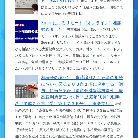
まで認められるか？
推認による中間の相続登記
はどこまで認められるか？ 法務局に照会し、回答まで
に１ヶ月かかった難問！ […]
Zoomによるリモート（オンライン）相談
始めました
当事務所では、Zoomを利用したリ
モート（オンライン）相談を行うことができます。
Zoomは、URLをクリックするだけで双方の顔を見な
がら相談ができる大変便利なアプリで、カメラ付きＰＣ、スマートフォ
ン又はタブレットをお持ちでしたら、簡単に参加できます。 リモー
ト相談をご希望の場合は、ご相談希望日の３日以上前に、メールフォー
ムからお申し込みください。ご不明な点はお電話くださ […]
相続分の譲渡は、当該譲渡をした者の相続
において民法９０３条１項に規定する「贈
与」に当たるか（遺留分減殺請求事件、最
高裁判所第二小法廷平成30年10月19日判
決（平成２９年（受）第１７３５号）、破棄差戻）
相続
分の譲渡は、当該譲渡をした者の相続において民法９０３条１項に規定
する「贈与」に当たるか 遺留分減殺請求事件、最高裁判所第二小法廷
平成30年10月19日判決（平成２９年（受）第１７３５号）、破棄差戻
【判決要旨】 共同相続人間でされた無償による相続分の譲渡は、譲
渡に係る相続分に含まれる積極財産及び消極財産の価額等を考慮して算