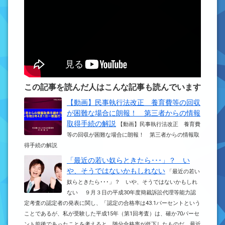
この記事を読んだ人はこんな記事も読んでいます
【動画】民事執行法改正 養育費等の回収
が困難な場合に朗報！ 第三者からの情報
取得手続の解説
【動画】民事執行法改正 養育費
等の回収が困難な場合に朗報！ 第三者からの情報取
得手続の解説
「最近の若い奴らときたら･･･」？ い
や、そうではないかもしれない
「最近の若い
奴らときたら･･･」？ いや、そうではないかもしれ
ない ９月３日の平成30年度簡裁訴訟代理等能力認
定考査の認定者の発表に関し、「認定の合格率は43.1パーセントという
ことであるが、私が受験した平成15年（第1回考査）は、確か70パーセ
ント前後であったことを考えると、随分合格率が低下したものだ。最近