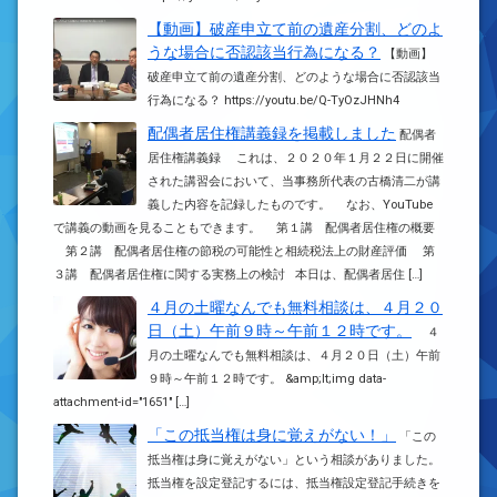
【動画】破産申立て前の遺産分割、どのよ
うな場合に否認該当行為になる？
【動画】
破産申立て前の遺産分割、どのような場合に否認該当
行為になる？ https://youtu.be/Q-TyOzJHNh4
配偶者居住権講義録を掲載しました
配偶者
居住権講義録 これは、２０２０年１月２２日に開催
された講習会において、当事務所代表の古橋清二が講
義した内容を記録したものです。 なお、YouTube
で講義の動画を見ることもできます。 第１講 配偶者居住権の概要
第２講 配偶者居住権の節税の可能性と相続税法上の財産評価 第
３講 配偶者居住権に関する実務上の検討 本日は、配偶者居住 […]
４月の土曜なんでも無料相談は、４月２０
日（土）午前９時～午前１２時です。
４
月の土曜なんでも無料相談は、４月２０日（土）午前
９時～午前１２時です。 &amp;lt;img data-
attachment-id="1651" […]
「この抵当権は身に覚えがない！」
「この
抵当権は身に覚えがない」という相談がありました。
抵当権を設定登記するには、抵当権設定登記手続きを