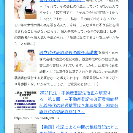
会社の売買 －物語風
－ 「それで、その会社の代金としていくら払ったんで
すか？」「50万円です」「それで会社の実印だけをも
らったんですか……」 私は、目の前で小さくなってい
る中年の女性の目の奥を覗き込んだ。今時、こんな簡単に不良会社を掴
まされることも少ないだろう。 個人事業をしているその女性は、仕事
の関係者から法人成りを薦められ、「新規に設立するより安上がりだか
ら」と休眠 […]
設立時代表取締役の就任承諾書
取締役１名の
株式会社の設立の登記の際、設立時取締役の就任承諾
書は添付書類とされています。しかし、設立時代表取
締役としては選任又は選定された者ではないため就任
承諾書は添付する必要はないと考えられます（商業登記法４７条２項１
０号参照）が、いかがでしょうか。 ご意見のとおり。 […]
2021民法・不動産登記法改正を研究す
る 第５回 ～不動産登記法改正案相続登
記義務化の経過措置は？相続放棄・相続分
譲渡時の登記義務は？～
https://youtu.be/r87kb_vOC3s
【動画】推認による中間の相続登記はどこ