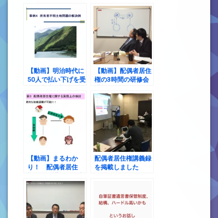
ます！
贈の執行方法？
【動画】明治時代に
【動画】配偶者居住
50人で払い下げを受
権の3時間の研修会
けた土地が相続登記
講師を終えて
されずそのままに。
調べたら相続人は
1000人。いわゆる
所有者不明土地の典
型例！ 目下、解決に
向けて頑張ってま
す！
【動画】まるわか
配偶者居住権講義録
り！ 配偶者居住
を掲載しました
権 第３講 配偶者
居住権に関する実務
上の検討