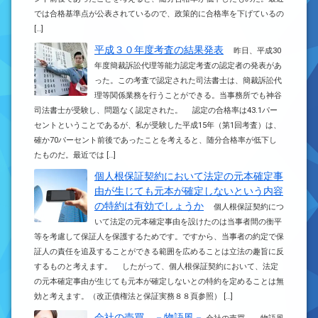
では合格基準点が公表されているので、政策的に合格率を下げているの
[…]
平成３０年度考査の結果発表
昨日、平成30
年度簡裁訴訟代理等能力認定考査の認定者の発表があ
った。この考査で認定された司法書士は、簡裁訴訟代
理等関係業務を行うことができる。当事務所でも神谷
司法書士が受験し、問題なく認定された。 認定の合格率は43.1パー
セントということであるが、私が受験した平成15年（第1回考査）は、
確か70パーセント前後であったことを考えると、随分合格率が低下し
たものだ。最近では […]
個人根保証契約において法定の元本確定事
由が生じても元本が確定しないという内容
の特約は有効でしょうか
個人根保証契約につ
いて法定の元本確定事由を設けたのは当事者間の衡平
等を考慮して保証人を保護するためです。ですから、当事者の約定で保
証人の責任を追及することができる範囲を広めることは立法の趣旨に反
するものと考えます。 したがって、個人根保証契約において、法定
の元本確定事由が生じても元本が確定しないとの特約を定めることは無
効と考えます。（改正債権法と保証実務８８頁参照） […]
会社の売買 －物語風－