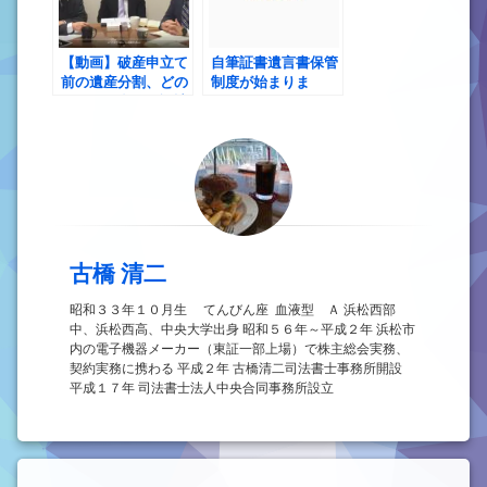
【動画】破産申立て
自筆証書遺言書保管
前の遺産分割、どの
制度が始まりま
ような場合に否認該
す！ ただ、ちょっ
当行為になる？
とハードル高いか
も？
古橋 清二
昭和３３年１０月生 てんびん座 血液型 Ａ 浜松西部
中、浜松西高、中央大学出身 昭和５６年～平成２年 浜松市
内の電子機器メーカー（東証一部上場）で株主総会実務、
契約実務に携わる 平成２年 古橋清二司法書士事務所開設
平成１７年 司法書士法人中央合同事務所設立