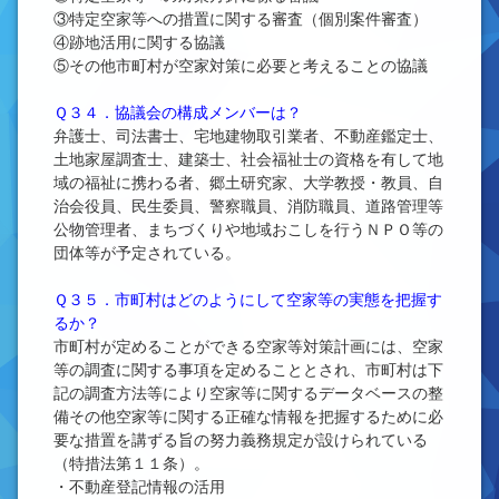
③特定空家等への措置に関する審査（個別案件審査）
④跡地活用に関する協議
⑤その他市町村が空家対策に必要と考えることの協議
Ｑ３４．協議会の構成メンバーは？
弁護士、司法書士、宅地建物取引業者、不動産鑑定士、
土地家屋調査士、建築士、社会福祉士の資格を有して地
域の福祉に携わる者、郷土研究家、大学教授・教員、自
治会役員、民生委員、警察職員、消防職員、道路管理等
公物管理者、まちづくりや地域おこしを行うＮＰＯ等の
団体等が予定されている。
Ｑ３５．市町村はどのようにして空家等の実態を把握す
るか？
市町村が定めることができる空家等対策計画には、空家
等の調査に関する事項を定めることとされ、市町村は下
記の調査方法等により空家等に関するデータベースの整
備その他空家等に関する正確な情報を把握するために必
要な措置を講ずる旨の努力義務規定が設けられている
（特措法第１１条）。
・不動産登記情報の活用