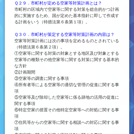
Ｑ２９．市町村が定める空家等対策計画とは？
市町村の区域内で空家等に関する対策を総合的かつ計画
的に実施するため、国が定めた基本指針に即して作成す
る計画をいう（特措法第６条第１項）。
Ｑ３０．市町村が策定する空家等対策計画の内容は？
空家等対策計画には次の事項を定めるものとされている
（特措法第６条第２項）。
①空家等に関する対策の対象とする地区及び対象とする
空家等の種類その他空家等に関する対策に関する基本的
な方針
②計画期間
③空家等の調査に関する事項
④所有者等による空家等の適切な管理の促進に関する事
項
⑤空家等及び除却した空家等に係る跡地の活用の促進に
関する事項
⑥特定空家の措置その他特定空家等への対処に関する事
項
⑦住民等からの空家等に関する相談への対応に関する事
項