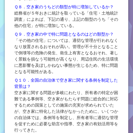
Ｑ８．空き家のうちどの類型が特に増加しているか？
総務省が５年おきに統計を取っている「住宅・土地統計
調査」によれば、下記の通り、上記の類型のうち「その
他の住宅」が特に増加している。
Ｑ９．空き家の中で特に問題となるのはどの類型か？
「その他の住宅」については、適切な管理が行われなく
なり放置されるおそれが高い。管理が不十分となること
で倒壊等の危険の発生、衛生上有害となるおそれ、著し
く景観を損なう可能性が高くなり、周辺住民の生活環境
に悪影響を及ぼしかねない事態が生じるため、特に問題
となる可能性がある。
Ｑ１０．全国の自治体で空き家に関する条例を制定した
背景は？
空き家に関する問題が多岐にわたり、所有者の特定が困
難である事例等、空き家がもたらす問題に総合的に対応
するための国策としての施策の充実が求められていた
が、空き家に特化した法律がなかったために、いくつか
の自治体では、条例等を制定し、所有者等に適切な管理
を促すために必要な助言や指導、空き家の有効活用等を
行ってきた。