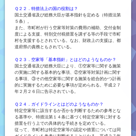
Ｑ２２．特措法上の国の役割は？
国土交通省及び総務大臣が基本指針を定める（特措法第
５条）。
また、市町村が行う空家等対策の費用の補助、交付金制
度による支援、特別交付税措置を講ずる等の手段で市町
村を支援するとされている。なお、財政上の支援は、都
道府県の責務ともされている。
Ｑ２３．空家等「基本指針」とはどのようなものか？
国土交通省及び総務大臣により、①空家等に関する施策
の実施に関する基本的な事項、②空家等対策計画に関す
る事項、③その他空家等に関する施策を総合的かつ計画
的に実施するために必要な事項が定められる。平成２７
年２月２６日に告示されている。
Ｑ２４．ガイドラインとはどのようなものか？
特定空家等に該当するか否かを判断するための参考とな
る基準や、特措法第１４条に基づく特定空家等に対する
措置を行う上での具体的な手続きを定めている。
従って、市町村は特定空家等の認定や措置については同