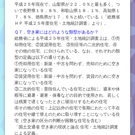
平成２５年現在で、山梨県が２２．０％と最も多く、つ
いで長野県１９．８％、和歌山県１８．１％、高知県１
７．８％、徳島県が１７．６％と続いている（「総務省
ＨＰ 平成２５年度住宅・土地統計調査」より）。
Ｑ７．空き家にはどのような類型があるか？
総務省による平成２５年住宅・土地統計調査上は、①売
却用住宅、②賃貸用住宅、 ③別荘等の二次的住宅、④
その他の住宅、に分けられている。なお、それぞれの類
型の定義は以下の通りである。
①売却用住宅：新築・中古を問わず、売却のために空き
家になっている住宅
②賃貸用住宅：新築・中古を問わず、賃貸のために空き
家になっている住宅
③二次的住宅：普段住んでいる住宅とは別に、週末や休
暇等に避暑・避寒・保養などの目的で使用され、若しく
は残業で遅くなったときに寝泊りするための住宅
④その他の住宅：上記以外の住宅で長期にわたって不在
の住宅や建て替えのために取り壊すことになっている住
宅（空き家の区分の判断が困難な住宅を含む）
「国土交通省 空き家の現状と論点 住宅・土地統計調査
による定義」