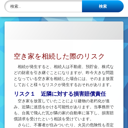
株主名簿管理人
検索:
ご相談について
事務所概要
投稿記事一覧
空き家を相続した際のリスク
アクセス
相続が発生すると、相続人は不動産、預貯金、株式な
法律を勉強しよう
どの財産を引き継ぐことになりますが、昨今大きな問題
となっている空き家を相続した場合には、そのまま放置
司法書士資格者・受験生募集中
しておくと様々なリスクが発生するおそれがあります。
リスク１ 近隣に対する損害賠償責任
空き家を放置していたことにより建物の老朽化が進
み、近隣に迷惑をかける可能性があります。当事務所で
も、台風で飛んだ瓦が隣の家の自動車に落下し、損害賠
償請求を受けたという相談を受けています。
さらに、不審者が住みついたり、火災の危険性も否定