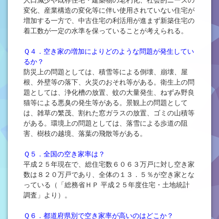
人口減少や既存住宅・建築物の老朽化、社会的ニーズの
変化、産業構造の変化等に伴い使用されていない住宅が
増加する一方で、中古住宅の利活用が進まず新築住宅の
着工数が一定の水準を保っていることが考えられる。
Ｑ４．空き家の増加によりどのような問題が発生してい
るか？
防災上の問題としては、積雪等による倒壊、崩壊、屋
根、外壁等の落下、火災のおそれ等がある。衛生上の問
題としては、浄化槽の放置、蚊の大量発生、ねずみ野良
猫等による悪臭の発生等がある。景観上の問題として
は、雑草の繁茂、割れた窓ガラスの放置、ゴミの山積等
がある。環境上の問題としては、落雪による歩道の阻
害、樹枝の越境、落葉の飛散等がある。
Ｑ５．全国の空き家率は？
平成２５年現在で、総住宅数６０６３万戸に対し空き家
数は８２０万戸であり、全体の１３．５％が空き家とな
っている（「総務省ＨＰ 平成２５年度住宅・土地統計
調査」より）。
Ｑ６．都道府県別で空き家率が高いのはどこか？