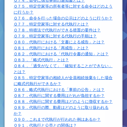
Ｑ７４．命令に係る事前の通知書とは？
Ｑ７５．特定空家等の所有者等に対する命令はどのよう
に行うか？
Ｑ７６．命令を行った場合の公示はどのように行うか？
Ｑ７７．特定空家等に対する代執行とは？
Ｑ７８．特措法で代執行ができる措置の要件は？
Ｑ７９．特定空家等に対する代執行の手順は？
Ｑ８０．代執行における「文書による戒告」とは？
Ｑ８１．代執行における「再戒告」とは？
Ｑ８２．代執行における「代執行令書の通知」とは？
Ｑ８３．「略式代執行」とは？
Ｑ８４．「過失がなくて」「確知することができない」
とは？
Ｑ８５．特定空家等の相続人が全員相続放棄をした場合
に略式代執行ができるか？
Ｑ８６．略式代執行における「事前の公告」とは？
Ｑ８７．代執行に関する費用はだれが負担するか？
Ｑ８８．代執行に関する費用はどのように徴収するか？
Ｑ８９．代執行の際、動産はどのように取り扱われる
か？
Ｑ９０．これまで代執行が行われた例はあるか？
Ｑ９１．代執行と公売との関係は？