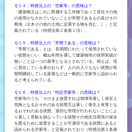
Ｑ１４．特措法上の「空家等」の意味は？
「建築物又はこれに附属する工作物であって居住その他
の使用がなされていないことが常態であるもの及びその
敷地（立木その他の土地に定着する物を含む。）」と定
義されている（特措法第２条第１項）。
Ｑ１５．特措法上の「常態である」の意味は？
「常態である」とは、長期間にわたって使用されていな
い状態をいい、概ね年間を通して建築物等の使用実績が
無いことは一つの基準となるとされている。例えば、現
に居住している者がおらず、人の出入りもない状態が長
期間継続している家屋などは一般的に空家等と認められ
ると考えられている。
Ｑ１６．特措法上の「特定空家等」の意味は？
空家等のうち「そのまま放置すれば倒壊等著しく保安上
危険となるおそれのある状態又は著しく衛生上有害とな
るおそれのある状態、適切な管理が行われないことによ
り著しく景観を損なっている状態その他生活環境の保全
を図るために放置することが不適切である状態にあると
認められる空家等」と定義されており（特措法第２条第