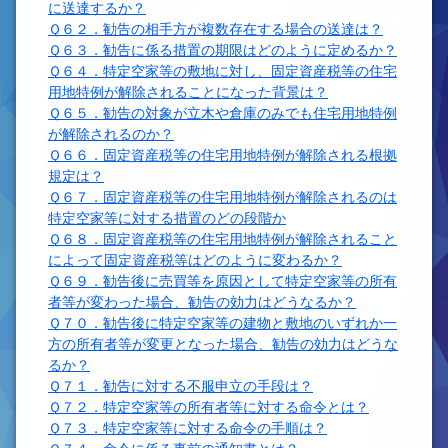
に送達するか？
Ｑ６２．勧告の相手方が複数存在する場合の送達は？
Ｑ６３．勧告に係る措置の期限はどのように定めるか？
Ｑ６４．特定空家等の敷地に対し、固定資産税等の住宅
用地特例が解除されることになった背景は？
Ｑ６５．勧告の対象が立木や倉庫のみでも住宅用地特例
が解除されるのか？
Ｑ６６．固定資産税等の住宅用地特例が解除される根拠
規定は？
Ｑ６７．固定資産税等の住宅用地特例が解除されるのは
特定空家等に対する措置のどの段階か
Ｑ６８．固定資産税等の住宅用地特例が解除されること
によって固定資産税等はどのように変わるか？
Ｑ６９．勧告後に売買等を原因として特定空家等の所有
者等が変わった場合、勧告の効力はどうなるか？
Ｑ７０．勧告後に特定空家等の建物と敷地のいずれか一
方の所有者等が変更となった場合、勧告の効力はどうな
るか？
Ｑ７１．勧告に対する不服申立の手段は？
Ｑ７２．特定空家等の所有者等に対する命令とは？
Ｑ７３．特定空家等に対する命令の手順は？