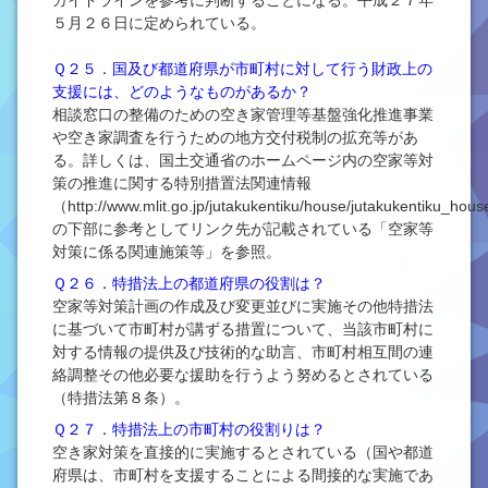
ガイドラインを参考に判断することになる。平成２７年
５月２６日に定められている。
Ｑ２５．国及び都道府県が市町村に対して行う財政上の
支援には、どのようなものがあるか？
相談窓口の整備のための空き家管理等基盤強化推進事業
や空き家調査を行うための地方交付税制の拡充等があ
る。詳しくは、国土交通省のホームページ内の空家等対
策の推進に関する特別措置法関連情報
（http://www.mlit.go.jp/jutakukentiku/house/jutakukentiku_ho
の下部に参考としてリンク先が記載されている「空家等
対策に係る関連施策等」を参照。
Ｑ２６．特措法上の都道府県の役割は？
空家等対策計画の作成及び変更並びに実施その他特措法
に基づいて市町村が講ずる措置について、当該市町村に
対する情報の提供及び技術的な助言、市町村相互間の連
絡調整その他必要な援助を行うよう努めるとされている
（特措法第８条）。
Ｑ２７．特措法上の市町村の役割りは？
空き家対策を直接的に実施するとされている（国や都道
府県は、市町村を支援することによる間接的な実施であ