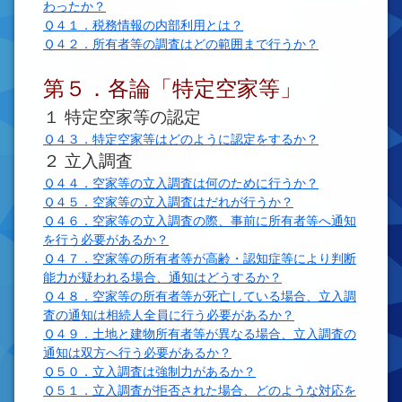
わったか？
Ｑ４１．税務情報の内部利用とは？
Ｑ４２．所有者等の調査はどの範囲まで行うか？
第５．各論「特定空家等」
１ 特定空家等の認定
Ｑ４３．特定空家等はどのように認定をするか？
２ 立入調査
Ｑ４４．空家等の立入調査は何のために行うか？
Ｑ４５．空家等の立入調査はだれが行うか？
Ｑ４６．空家等の立入調査の際、事前に所有者等へ通知
を行う必要があるか？
Ｑ４７．空家等の所有者等が高齢・認知症等により判断
能力が疑われる場合、通知はどうするか？
Ｑ４８．空家等の所有者等が死亡している場合、立入調
査の通知は相続人全員に行う必要があるか？
Ｑ４９．土地と建物所有者等が異なる場合、立入調査の
通知は双方へ行う必要があるか？
Ｑ５０．立入調査は強制力があるか？
Ｑ５１．立入調査が拒否された場合、どのような対応を