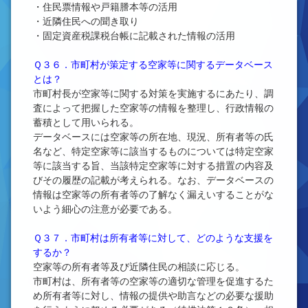
・住民票情報や戸籍謄本等の活用
・近隣住民への聞き取り
・固定資産税課税台帳に記載された情報の活用
Ｑ３６．市町村が策定する空家等に関するデータベース
とは？
市町村長が空家等に関する対策を実施するにあたり、調
査によって把握した空家等の情報を整理し、行政情報の
蓄積として用いられる。
データベースには空家等の所在地、現況、所有者等の氏
名など、特定空家等に該当するものについては特定空家
等に該当する旨、当該特定空家等に対する措置の内容及
びその履歴の記載が考えられる。なお、データベースの
情報は空家等の所有者等の了解なく漏えいすることがな
いよう細心の注意が必要である。
Ｑ３７．市町村は所有者等に対して、どのような支援を
するか？
空家等の所有者等及び近隣住民の相談に応じる。
市町村は、所有者等の空家等の適切な管理を促進するた
め所有者等に対し、情報の提供や助言などの必要な援助