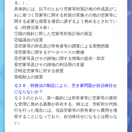
る。）。
具体的には、以下のとおり空家等対策計画の作成及びこ
れに基づく空家等に関する対策の実施その他の空家等に
関する必要な措置を適切に講ずるよう努めるとされてい
る（特措法第４条）。
①国の指針に即した空家等対策計画の策定
②協議会の設置
③空家等の所在及び所有者等の調査による実態把握
④空家等に関するデータベースの整備
⑤空家等及びその跡地に関する情報の提供・助言
⑥空家等及びその跡地の利活用の支援
⑦特定空家等に対する措置
⑧税制上の措置
Ｑ２８．特措法の制定により、空き家問題が自治体任せ
にならないか？
Ｑ２１のとおり、第一義的には所有者等に空家等の適切
な管理に努める責務が存在する。例えば、市町村が代執
行を行った場合には、当該空家等の所有者から費用を徴
収することになっており、自治体任せになるとは限らな
い。