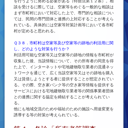
を行うように努める必要がある（特措法第１２条）。相
談を受けるに際しては、空家等をめぐる一般的な相談は
まず市町村において対応した上で、専門的な相談につい
ては、民間の専門団体と連携の上対応することが考えら
れている。具体的には空家等対策計画等において各市町
村が定めると思われる。
Ｑ３８．市町村は空家等及び空家等の跡地の利活用に関
し、どのような対策を行うか？
利活用可能な空家等又は空家等の跡地の情報を市町村が
収集した後、当該情報について、その所有者の同意を得
た上で、インターネットや宅地建物取引業者の流通ネッ
トワークを通じて、広く当該空家等又はその跡地を購入
又は賃借しようとする者に提供することが想定されてい
る。その際、空き家バンク等の空き家等情報を提供する
サービスにおける宅地建物取引業者等の関係事業者団体
との連携に関する協定を締結することが考えられてい
る。
他にも地域交流のためや福祉のための施設へ用途変更を
誘導する等の対策が考えられている。