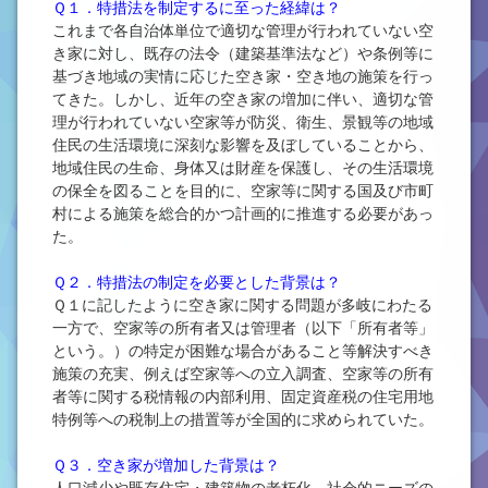
Ｑ１．特措法を制定するに至った経緯は？
これまで各自治体単位で適切な管理が行われていない空
き家に対し、既存の法令（建築基準法など）や条例等に
基づき地域の実情に応じた空き家・空き地の施策を行っ
てきた。しかし、近年の空き家の増加に伴い、適切な管
理が行われていない空家等が防災、衛生、景観等の地域
住民の生活環境に深刻な影響を及ぼしていることから、
地域住民の生命、身体又は財産を保護し、その生活環境
の保全を図ることを目的に、空家等に関する国及び市町
村による施策を総合的かつ計画的に推進する必要があっ
た。
Ｑ２．特措法の制定を必要とした背景は？
Ｑ１に記したように空き家に関する問題が多岐にわたる
一方で、空家等の所有者又は管理者（以下「所有者等」
という。）の特定が困難な場合があること等解決すべき
施策の充実、例えば空家等への立入調査、空家等の所有
者等に関する税情報の内部利用、固定資産税の住宅用地
特例等への税制上の措置等が全国的に求められていた。
Ｑ３．空き家が増加した背景は？