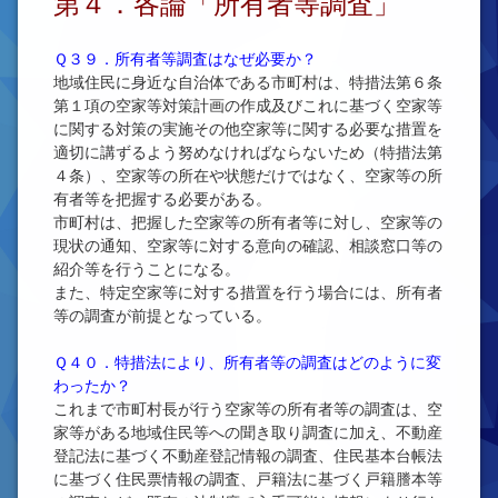
第４．各論「所有者等調査」
Ｑ３９．所有者等調査はなぜ必要か？
地域住民に身近な自治体である市町村は、特措法第６条
第１項の空家等対策計画の作成及びこれに基づく空家等
に関する対策の実施その他空家等に関する必要な措置を
適切に講ずるよう努めなければならないため（特措法第
４条）、空家等の所在や状態だけではなく、空家等の所
有者等を把握する必要がある。
市町村は、把握した空家等の所有者等に対し、空家等の
現状の通知、空家等に対する意向の確認、相談窓口等の
紹介等を行うことになる。
また、特定空家等に対する措置を行う場合には、所有者
等の調査が前提となっている。
Ｑ４０．特措法により、所有者等の調査はどのように変
わったか？
これまで市町村長が行う空家等の所有者等の調査は、空
家等がある地域住民等への聞き取り調査に加え、不動産
登記法に基づく不動産登記情報の調査、住民基本台帳法
に基づく住民票情報の調査、戸籍法に基づく戸籍謄本等