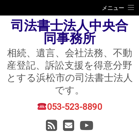
HOME
メニュー
司法書士法人中央合
相続
同事務所
遺言
相続、遺言、会社法務、不動
不動産登記
産登記、訴訟支援を得意分野
債務整理
とする浜松市の司法書士法人
住宅ローン返済にお困りの方
です。
民事紛争
053-523-8890
電話番号:
賃貸トラブル
RSS
メールアドレス
YouTube
会社法務