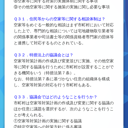
⑧空家等に関する対策の実施体制に関する事項
⑨その他空家等に関する施策の実施に関し必要な事項
Ｑ３１．住民等からの空家等に関する相談体制は？
空家等をめぐる一般的な相談はまず市町村において対応
した上で、専門的な相談については宅地建物取引業者等
の関係事業者や司法書士等の関係資格者専門家の団体等
と連携して対応するものとされている。
Ｑ３２．特措法上の協議会とは？
空家等対策計画の作成及び変更並びに実施、その他空家
等に関する協議を行うために市町村が設置することがで
きる機関をいう（特措法第７条）。
なお、特措法第７条に基づかない任意の組織体を構成
し、空家等対策の対応を行う市町村もある。
Ｑ３３．協議会ではどのようなことを行うか？
市町村は空家等対策計画の作成及び変更に関する協議の
ほか任意に議題を選択するが、次のようなことを行うこ
とが考えられる。
①空家等対策計画の実施に関する協議
②特定空家等への対策方針に係る審議