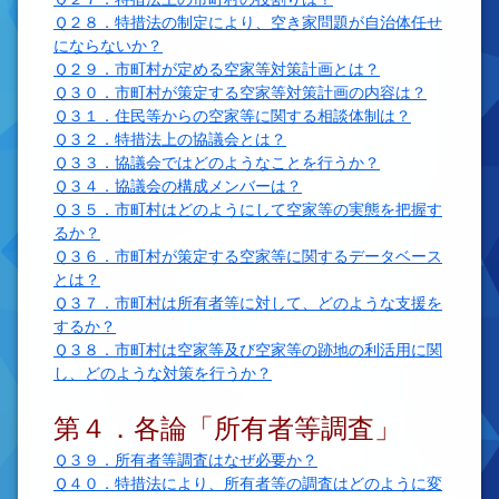
Ｑ２８．特措法の制定により、空き家問題が自治体任せ
にならないか？
Ｑ２９．市町村が定める空家等対策計画とは？
Ｑ３０．市町村が策定する空家等対策計画の内容は？
Ｑ３１．住民等からの空家等に関する相談体制は？
Ｑ３２．特措法上の協議会とは？
Ｑ３３．協議会ではどのようなことを行うか？
Ｑ３４．協議会の構成メンバーは？
Ｑ３５．市町村はどのようにして空家等の実態を把握す
るか？
Ｑ３６．市町村が策定する空家等に関するデータベース
とは？
Ｑ３７．市町村は所有者等に対して、どのような支援を
するか？
Ｑ３８．市町村は空家等及び空家等の跡地の利活用に関
し、どのような対策を行うか？
第４．各論「所有者等調査」
Ｑ３９．所有者等調査はなぜ必要か？
Ｑ４０．特措法により、所有者等の調査はどのように変