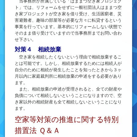
当事務所が所属している「はままつ空き家プロジェク
ト」では、リフォームをせずに一般社団法人はままつ空
き家プロジェクトが空き家を借り受け、生活困窮者、災
害避難者、趣味の部屋等が必要な方々に転貸するという
事業を行っています。基本的にリフォームしない状態で
そのまま借り受けていますので当事務所までお問い合わ
せ下さい。
対策４ 相続放棄
空き家を相続したくないという理由で相続放棄するこ
とは可能です。しかし、相続放棄するためには相続人が
自分のために相続が発生したことを知ったときから３ヶ
月以内に家庭裁判所に相続放棄の申述をする必要があり
ます。
また、相続放棄の申述が受理されると、全ての財産や
負債について相続しないということになりますので、空
き家以外の相続財産も全て相続しないということになり
ます。
空家等対策の推進に関する特別
措置法 Ｑ＆Ａ