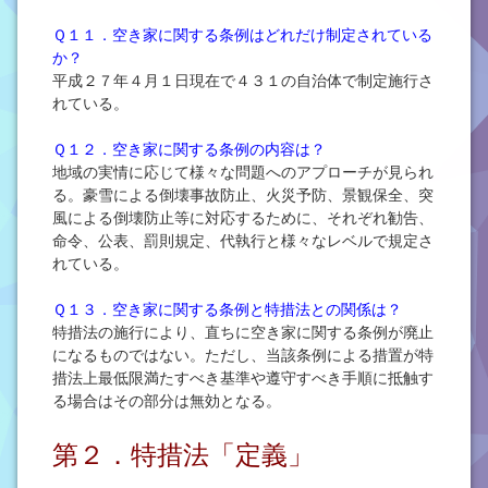
Ｑ１１．空き家に関する条例はどれだけ制定されている
か？
平成２７年４月１日現在で４３１の自治体で制定施行さ
れている。
Ｑ１２．空き家に関する条例の内容は？
地域の実情に応じて様々な問題へのアプローチが見られ
る。豪雪による倒壊事故防止、火災予防、景観保全、突
風による倒壊防止等に対応するために、それぞれ勧告、
命令、公表、罰則規定、代執行と様々なレベルで規定さ
れている。
Ｑ１３．空き家に関する条例と特措法との関係は？
特措法の施行により、直ちに空き家に関する条例が廃止
になるものではない。ただし、当該条例による措置が特
措法上最低限満たすべき基準や遵守すべき手順に抵触す
る場合はその部分は無効となる。
第２．特措法「定義」