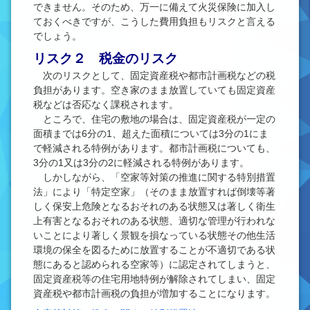
できません。そのため、万一に備えて火災保険に加入し
ておくべきですが、こうした費用負担もリスクと言える
でしょう。
リスク２ 税金のリスク
次のリスクとして、固定資産税や都市計画税などの税
負担があります。空き家のまま放置していても固定資産
税などは否応なく課税されます。
ところで、住宅の敷地の場合は、固定資産税が一定の
面積までは6分の1、超えた面積については3分の1にま
で軽減される特例があります。都市計画税についても、
3分の1又は3分の2に軽減される特例があります。
しかしながら、「空家等対策の推進に関する特別措置
法」により「特定空家」（そのまま放置すれば倒壊等著
しく保安上危険となるおそれのある状態又は著しく衛生
上有害となるおそれのある状態、適切な管理が行われな
いことにより著しく景観を損なっている状態その他生活
環境の保全を図るために放置することが不適切である状
態にあると認められる空家等）に認定されてしまうと、
固定資産税等の住宅用地特例が解除されてしまい、固定
資産税や都市計画税の負担が増加することになります。