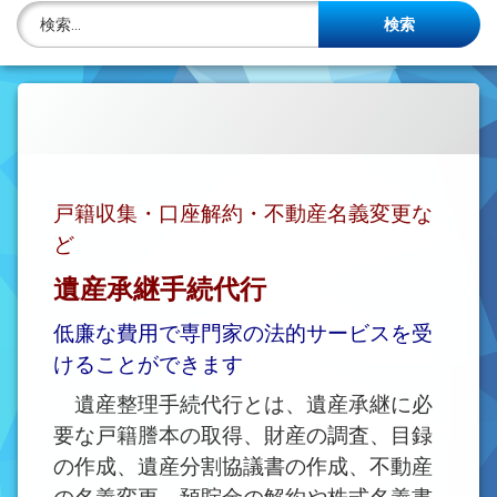
株主名簿管理人
検索:
ご相談について
事務所概要
投稿記事一覧
戸籍収集・口座解約・不動産名義変更な
アクセス
ど
法律を勉強しよう
遺産承継手続代行
司法書士資格者・受験生募集中
低廉な費用で専門家の法的サービスを受
けることができます
遺産整理手続代行とは、遺産承継に必
要な戸籍謄本の取得、財産の調査、目録
の作成、遺産分割協議書の作成、不動産