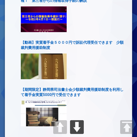
報！ 第三者からの情報取得手続の解説
【動画】実質着手金５０００円で訴訟代理受任できます 少額
裁判費用援助制度
【期間限定】静岡県司法書士会少額裁判費用援助制度を利用し
て着手金実質5000円で受任できます