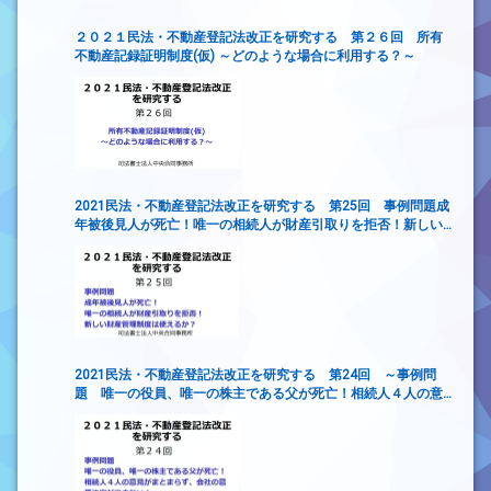
２０２１民法・不動産登記法改正を研究する 第２６回 所有
不動産記録証明制度(仮) ～どのような場合に利用する？～
2021民法・不動産登記法改正を研究する 第25回 事例問題成
年被後見人が死亡！唯一の相続人が財産引取りを拒否！新しい
財産管理制度は使えるか？
2021民法・不動産登記法改正を研究する 第24回 ～事例問
題 唯一の役員、唯一の株主である父が死亡！相続人４人の意
見がまとまらず、会社の意思決定ができない！