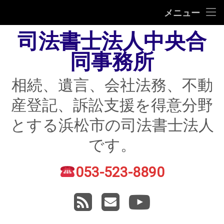
HOME
メニュー
司法書士法人中央合
相続
同事務所
遺言
相続、遺言、会社法務、不動
不動産登記
産登記、訴訟支援を得意分野
債務整理
とする浜松市の司法書士法人
住宅ローン返済にお困りの方
です。
民事紛争
053-523-8890
電話番号:
賃貸トラブル
RSS
メールアドレス
YouTube
会社法務