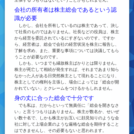
主張するつもりはないということかもしれません。
会社の所有者は株主総会であるという認
識が必要
しかし、会社を所有しているのは株主であって、決し
て社長のものではありません。社長などの役員は、株主
から経営を委託されているにすぎないのです。ですか
ら、経営者は、総会で会社の経営状況を株主に報告し、
了解を求め、また、重要な事項については決議してもら
うことが必要なのです。
しかも、いつまでも縁故株主ばかりとは限りません。
株主が死亡して相続が発生すれば、それまであまり知ら
なかった人がある日突然株主として現れることになり、
株主としての権利を主張し、場合によっては「総会が開
かれていない」とクレームをつけるかもしれません。
身の丈に合った総会で十分です
でも私は、だからといって無責任に「総会を開きなさ
い」と言うつもりはありません。株主が数名か、せいぜ
い数十名で、しかも株主がお互いに顔見知りのような会
社に対して上場企業のような厳格な総会を期待すること
はできませんし、その必要もないと思われます。