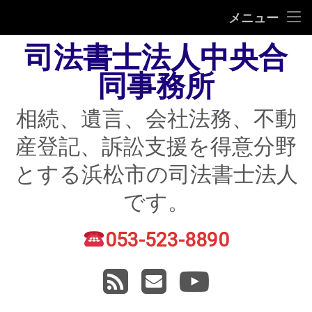
HOME
メニュー
司法書士法人中央合
相続
同事務所
遺言
相続、遺言、会社法務、不動
不動産登記
産登記、訴訟支援を得意分野
債務整理
とする浜松市の司法書士法人
住宅ローン返済にお困りの方
です。
民事紛争
053-523-8890
電話番号:
賃貸トラブル
RSS
メールアドレス
YouTube
会社法務