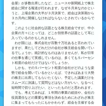
会屋）が多数出席したなど、ニュースや新聞紙上で株主
総会に関する報道が行われます。なぜ６月末なのかとい
うと、上場企業の大半が３月決算で、総会は決算期から
３カ月内に開催しなければならないとされているからで
す。
このように社会的な話題となる株主総会ですが、中小
企業の方々にとっては、どこか別世界の話題として耳に
入っているのかもしれません。
わが国には、株式会社が百数十万社あると言われてい
ますが、果たしてどれだけの会社が株主総会を開いてい
るでしょうか。統計的なものはありませんが、私が日常
の仕事を通じて実感しているのは、多くても５パーセン
ト程度の会社だけではないでしょうか。
しかも、その５パーセント程度の会社がどのような姿
勢で総会を開いているかといえば、できればあまり大勢
の株主に出席してもらいたくない、予定した議案だけを
スムーズに決議して質問などはない方がいい、なるべく
短時間で切り上げたい、といったものだと思われます。
でも、考えてみれば、１年間の事業の総括や、会社の
役員選任などの重要な事項を決めるためにわざわざ株主
に集まってもらったにもかかわらず、総会を主催する会