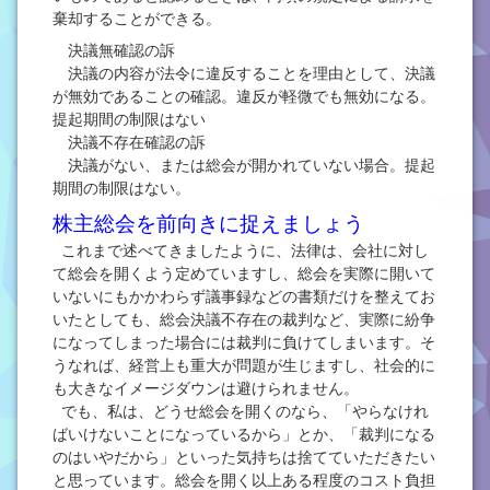
棄却することができる。
決議無確認の訴
決議の内容が法令に違反することを理由として、決議
が無効であることの確認。違反が軽微でも無効になる。
提起期間の制限はない
決議不存在確認の訴
決議がない、または総会が開かれていない場合。提起
期間の制限はない。
株主総会を前向きに捉えましょう
これまで述べてきましたように、法律は、会社に対し
て総会を開くよう定めていますし、総会を実際に開いて
いないにもかかわらず議事録などの書類だけを整えてお
いたとしても、総会決議不存在の裁判など、実際に紛争
になってしまった場合には裁判に負けてしまいます。そ
うなれば、経営上も重大が問題が生じますし、社会的に
も大きなイメージダウンは避けられません。
でも、私は、どうせ総会を開くのなら、「やらなけれ
ばいけないことになっているから」とか、「裁判になる
のはいやだから」といった気持ちは捨てていただきたい
と思っています。総会を開く以上ある程度のコスト負担