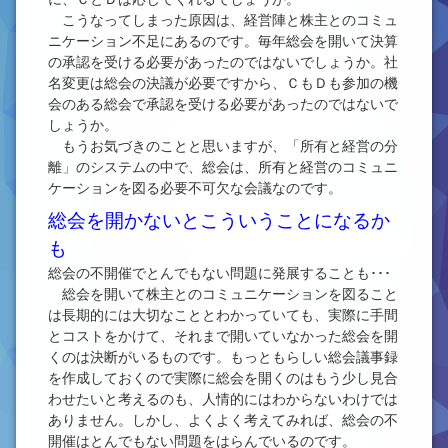
こうなってしまった原因は、経営陣と株主とのコミュ
ニケーション不足にあるのです。毎年総会を開いて決算
の承認を受ける必要があったのではないでしょうか。社
名変更は総会の決議が必要ですから、ＣもＤも参加の機
会のある総会で承認を受ける必要があったのではないで
しょうか。
もうお気づきのことと思いますが、「所有と経営の分
離」のシステムの中で、総会は、所有と経営のコミュニ
ケーションを図る必要不可欠な会議なのです。
総会を開かないとこういうことになるか
も
総会の不開催でとんでもない問題に発展することも･･･
総会を開いて株主とのコミュニケーションを図ること
は長期的には大切なこととわかっていても、実際に手間
とコストをかけて、それまで開いていなかった総会を開
くのは決断がいるものです。もっともらしい総会議事録
を作成しておくので実際に総会を開くのはもう少し見合
わせたいと考えるのも、人情的にはわからないわけでは
ありません。しかし、よくよく考えてみれば、総会の不
開催はとんでもない問題をはらんでいるのです。