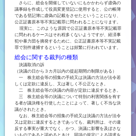
さらに、総会を開催していないにもかかわらず虚偽の
議事録を作成して役員変更登記に使用すると、公の帳簿
である登記簿に虚偽の記載をさせたということになり、
公正証書原本等不実記載罪に問われることになります。
現実に、このような原因で公正証書原本等不実記載罪
に問われるケースはそれ程多くないようですが、経済事
犯や暴力団を摘発するために、公正証書原本等不実記載
罪で別件逮捕するということは頻繁に行われています。
総会に関する裁判の種類
決議取消の訴
（決議の日から３カ月以内の提起期間の制限がある）
一 株主総会等の招集の手続又は決議の方法が法令若
しくは定款に違反し、又は著しく不公正なとき。
二 株主総会等の決議の内容が定款に違反するとき。
三 株主総会等の決議について特別の利害関係を有す
る者が議決権を行使したことによって、著しく不当な決
議がされたとき。
なお、株主総会等の招集の手続又は決議の方法が法令
又は定款に違反するときであっても、裁判所は、その違
反する事実が重大でなく、かつ、決議に影響を及ぼさな
いものであると認めるときは、同項の規定による請求を