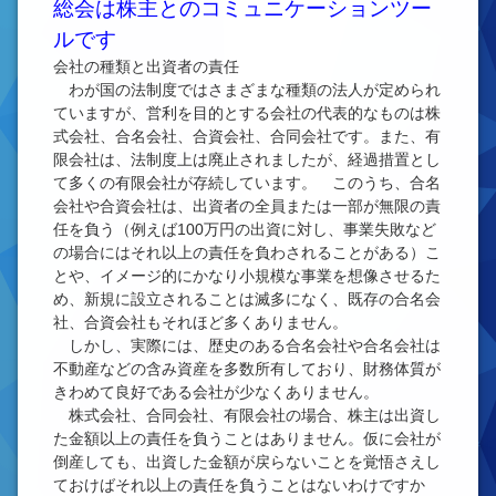
総会は株主とのコミュニケーションツー
ルです
会社の種類と出資者の責任
わが国の法制度ではさまざまな種類の法人が定められ
ていますが、営利を目的とする会社の代表的なものは株
式会社、合名会社、合資会社、合同会社です。また、有
限会社は、法制度上は廃止されましたが、経過措置とし
て多くの有限会社が存続しています。 このうち、合名
会社や合資会社は、出資者の全員または一部が無限の責
任を負う（例えば100万円の出資に対し、事業失敗など
の場合にはそれ以上の責任を負わされることがある）こ
とや、イメージ的にかなり小規模な事業を想像させるた
め、新規に設立されることは滅多になく、既存の合名会
社、合資会社もそれほど多くありません。
しかし、実際には、歴史のある合名会社や合名会社は
不動産などの含み資産を多数所有しており、財務体質が
きわめて良好である会社が少なくありません。
株式会社、合同会社、有限会社の場合、株主は出資し
た金額以上の責任を負うことはありません。仮に会社が
倒産しても、出資した金額が戻らないことを覚悟さえし
ておけばそれ以上の責任を負うことはないわけですか