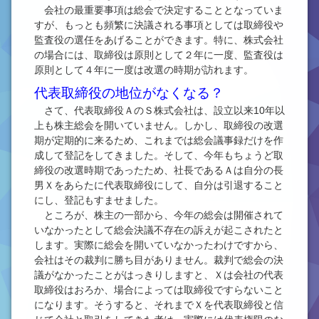
会社の最重要事項は総会で決定することとなっていま
すが、もっとも頻繁に決議される事項としては取締役や
監査役の選任をあげることができます。特に、株式会社
の場合には、取締役は原則として２年に一度、監査役は
原則として４年に一度は改選の時期が訪れます。
代表取締役の地位がなくなる？
さて、代表取締役ＡのＳ株式会社は、設立以来10年以
上も株主総会を開いていません。しかし、取締役の改選
期が定期的に来るため、これまでは総会議事録だけを作
成して登記をしてきました。そして、今年もちょうど取
締役の改選時期であったため、社長であるＡは自分の長
男Ｘをあらたに代表取締役にして、自分は引退すること
にし、登記もすませました。
ところが、株主の一部から、今年の総会は開催されて
いなかったとして総会決議不存在の訴えが起こされたと
します。実際に総会を開いていなかったわけですから、
会社はその裁判に勝ち目がありません。裁判で総会の決
議がなかったことがはっきりしますと、Ｘは会社の代表
取締役はおろか、場合によっては取締役ですらないこと
になります。そうすると、それまでＸを代表取締役と信