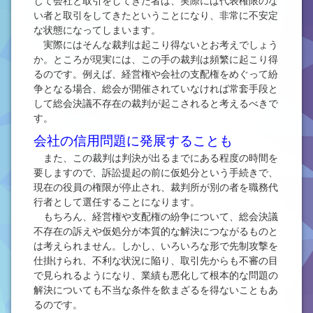
じて会社と取引をしてきた者は、実際には代表権限のな
い者と取引をしてきたということになり、非常に不安定
な状態になってしまいます。
実際にはそんな裁判は起こり得ないとお考えでしょう
か。ところが現実には、この手の裁判は頻繁に起こり得
るのです。例えば、経営権や会社の支配権をめぐって紛
争となる場合、総会が開催されていなければ常套手段と
して総会決議不存在の裁判が起こされると考えるべきで
す。
会社の信用問題に発展することも
また、この裁判は判決が出るまでにある程度の時間を
要しますので、訴訟提起の前に仮処分という手続きで、
現在の役員の権限が停止され、裁判所が別の者を職務代
行者として選任することになります。
もちろん、経営権や支配権の紛争について、総会決議
不存在の訴えや仮処分が本質的な解決につながるものと
は考えられません。しかし、いろいろな形で先制攻撃を
仕掛けられ、不利な状況に陥り、取引先からも不審の目
で見られるようになり、業績も悪化して根本的な問題の
解決についても不当な条件を飲まざるを得ないこともあ
るのです。