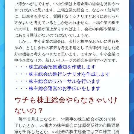
い浮かべがちですが、中小企業は上場企業の総会を見習うべ
きではないと思います。上場企業の総会は、なるべく短時間
に、出席者も少なく、質問もなくシナリオどおりに終わった
方がよいと考えているとしか思われません。上場企業の株主
の大半も、株価が値上がりすればよく、会社の内容や業績に
はあまり興味がないのではないでしょうか。
しかし、中小企業の総会は、会社と株主がお互いに理解を
深め、ともに会社の将来を考える場として法律が用意した絶
好の機会と考えるべきだと思います。ですから、中小企業は
中小企業なりの、新しいイメージの総会を目指すべきです。
・・・株主総会招集通知を作成します
・・・株主総会の進行シナリオを作成します
・・・株主総会のリハーサルを行います
・・・株主総会運営のお手伝いをします
ウチも株主総会やらなきゃいけ
ないの？
毎年６月末になると、○○商事の株主総会が20分で終
了したとか、○○電力の株主総会には原発反対の市民運動
家が出席したとか、○○証券の株主総会ではプロ株主（総