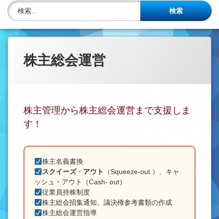
株主名簿管理人
検索:
ご相談について
事務所概要
株主総会運営
投稿記事一覧
アクセス
株主管理から株主総会運営まで支援しま
法律を勉強しよう
す！
司法書士資格者・受験生募集中
株主名義書換
スクイーズ
・
アウト
（Squeeze-out ）、キャ
ッシュ・アウト（Cash- out）
従業員持株制度
株主総会招集通知、議決権参考書類の作成
株主総会運営指導