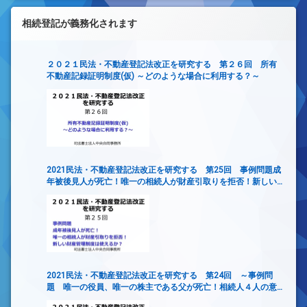
相続登記が義務化されます
２０２１民法・不動産登記法改正を研究する 第２６回 所有
不動産記録証明制度(仮) ～どのような場合に利用する？～
2021民法・不動産登記法改正を研究する 第25回 事例問題成
年被後見人が死亡！唯一の相続人が財産引取りを拒否！新しい
財産管理制度は使えるか？
2021民法・不動産登記法改正を研究する 第24回 ～事例問
題 唯一の役員、唯一の株主である父が死亡！相続人４人の意
見がまとまらず、会社の意思決定ができない！