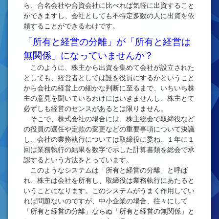
ら、合名会社や合資会社に比べれば気軽に出資すること
ができますし、会社としても不特定多数の人に出資を依
頼することができるわけです。
「所有と経営の分離」が「所有と経営は
無関係」になっていませんか？
このように、株主から出資を集めて会社が設立された
としても、経営者としては誰を役員にするかということ
から会社の経営上の細かな判断に至るまで、いちいち株
主の意見を聞いているわけにはいきませんし、株主とて
必ずしも経営のセンスがあるとは限りません。
そこで、株式会社の場合には、株主総会で取締役など
の役員の選任や定款の変更などの重要事項について決議
し、会社の業務執行については取締役に委ね、１年に１
回は業務執行の結果を数字で示した計算書類を総会で承
認するという方法をとっています。
このようなシステムは「所有と経営の分離」と呼ば
れ、株主は会社を所有し、取締役は業務執行にあたると
いうことになります。このシステムがうまく作用してい
れば問題ないのですが、中小企業の場合、往々にして
「所有と経営の分離」ならぬ「所有と経営の無関係」と