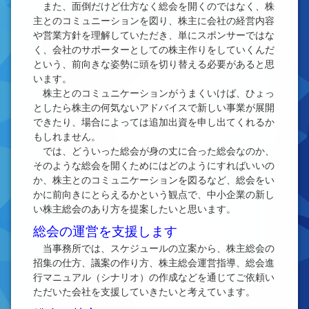
また、面倒だけど仕方なく総会を開くのではなく、株
主とのコミュニーションを図り、株主に会社の経営内容
や営業方針を理解していただき、単にスポンサーではな
く、会社のサポーターとしての株主作りをしていくんだ
という、前向きな姿勢に頭を切り替える必要があると思
います。
株主とのコミュニケーションがうまくいけば、ひょっ
としたら株主の何気ないアドバイスで新しい事業が展開
できたり、場合によっては追加出資を申し出てくれるか
もしれません。
では、どういった総会が身の丈に合った総会なのか、
そのような総会を開くためにはどのようにすればいいの
か、株主とのコミュニケーションを図るなど、総会をい
かに前向きにとらえるかという観点で、中小企業の新し
い株主総会のあり方を提案したいと思います。
総会の運営を支援します
当事務所では、スケジュールの立案から、株主総会の
招集の仕方、議案の作り方、株主総会運営指導、総会進
行マニュアル（シナリオ）の作成などを通じてご依頼い
ただいた会社を支援していきたいと考えています。