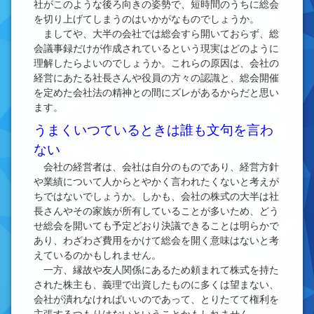
社がこのような後ろ向きの姿勢で、短時間のうちに総会
を切り上げてしまうのはいかがなものでしょうか。
ましてや、大半の会社では総会すら開いておらず、総
会議事録だけが作成されているという現実はどのように
理解したらよいのでしょうか。これらの原因は、会社の
経営にあたる社長さんや役員の方々の認識と、総会開催
を定めた会社法の精神との間にズレがあるからだと思い
ます。
うまくいつているときは誰も文句を言わ
ない
会社の経営者は、会社は自分のものであり、経営方針
や業績について人からとやかく言われたくないと考えが
ちではないでしょうか。しかも、会社の株式の大半は社
長さんやその家族が所有していることが多いため、どう
せ総会を開いても予定どおり決議できることは明らかで
あり、わざわざ費用をかけて総会を開く意味はないと考
えているのかもしれません。
一方、縁故や友人関係にあるため頼まれて株式を持た
された株主も、義理で出資したものに多くは望まない、
会社が潰れなければいいのであって、とりたてて権利を