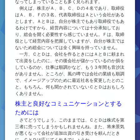
なってしまっていることも多く見られます。
例えば、株主がＡ、Ｂ、Ｃ、Ｄの４名であり、取締役
はＡ、Ｂ、Ｆの３名、代表取締役はＡという会社がある
とします。ＡとＢは、自分が株主でもあり取締役でもあ
るわけですから、経営内容については十分承知してお
り、総会を開く必要性すら感じていません。Ｆは、取締
役として経営内容を把握していますが、自分が株主では
ないため総会については全く興味を持っていません。
一方、ＣとＤは、会社を作るときにはＡとＢに頼まれ
て出資をしたのに、その後会社が儲かっているのか損を
しているのか、仕事は順調かなど、もう３年間も音沙汰
がありません。ところが、風の噂では会社の業績も順調
で、イメージアップのために最近社名を変更したとのこ
と。もちろん、何も聞かされていないＣとＤはおもしろ
くありません。
株主と良好なコミュニケーションとする
ためには
さてどうでしょう。このままでは、ＣとＤは株式を第
三者に売ってしまうかもしれませんね。また、将来景気
が悪くなって会社が追加出資の引き受けを頼んだとき
に、ＣとＤは応じてくれるでしょうか。