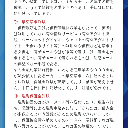
るものが増加しているほか、予め入手した名簿で名前を
確認したうえで親族を名乗るものもあり、手口は日に日
に巧妙化しています。
② 架空請求詐欺
債権譲渡を受けた債権管理回収業をかたって、実際に
は利用していない有料情報サービス（有料アダルト番
組、ツーショットダイヤル、ウェブ上の有料アダルトサ
イト、出会い系サイト等）の利用料や債権などを請求す
る文書を、電子メールやはがき等で送りつけ、送金を要
求するもの。電子メールで送られるものは、迷惑メール
の典型的な一形態である。
ヤミ金融対策法施行後、いわゆる短期業者や０９０金融
が減少傾向にある一方、この架空請求、次に述べるオレ
オレ詐欺、保証金詐欺が激増しており、被害が絶えませ
ん。手口も日に日に巧妙化しており、注意が必要です。
③ 融資保証金詐欺
融資勧誘のはがき・メール等を送付したり、広告を打
ち、電話等による融資申込みに対し「あなたは、借入金
が多数あるという登録があるため融資できない。しか
し、保証協会費を納めてそのデータを一端抹消すれば融
資を受けることができる。これは国の制度の一つです」