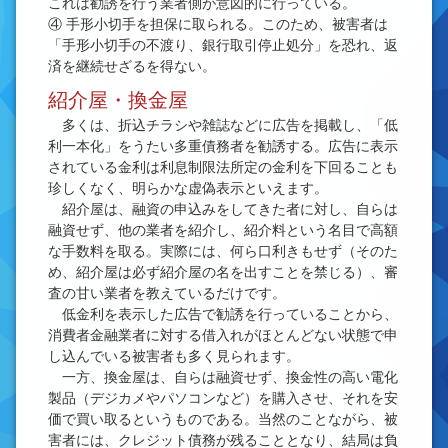
これは勧誘を行う業者側が意図的に行っている。
④ 手形小切手を担保に取られる。このため、被害者は
「手形小切手の不渡り、銀行取引停止処分」を恐れ、返
済を継続せざるを得ない。
紹介屋・換金屋
多くは、折込チラシや雑誌などに広告を掲載し、「低
利一本化」をうたい多重債務者を勧誘する。広告に表示
されている金利は利息制限法所定の金利を下回ることも
珍しくなく、明らかな虚偽表示といえます。
紹介屋は、融資の申込みをしてきた者に対し、自らは
融資せず、他の業者を紹介し、紹介料という名目で高額
な手数料を取る。実際には、何ら口利きもせず（そのた
め、紹介屋は必ず紹介屋の名を出すことを禁じる）、審
査の甘い業者を教えているだけです。
低金利を表示した広告で勧誘を行っていることから、
消費者金融業者に対する借入れがほとんどない状態で申
し込んでいる被害者も多く見られます。
一方、換金屋は、自らは融資せず、換金性の高い電化
製品（デジカメやパソコンなど）を購入させ、それを安
価で買い取るというものである。当然のことながら、被
害者には、クレジット債務が残ることとなり、結局は負