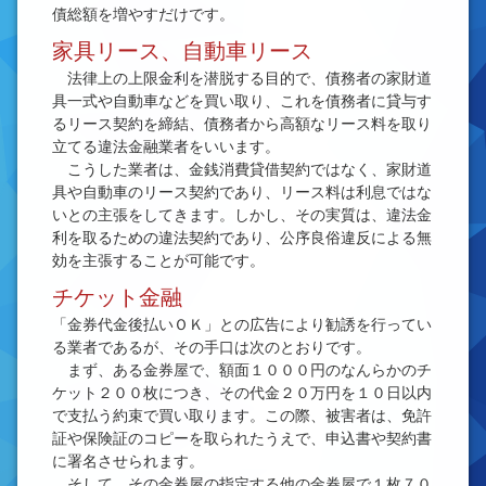
債総額を増やすだけです。
家具リース、自動車リース
法律上の上限金利を潜脱する目的で、債務者の家財道
具一式や自動車などを買い取り、これを債務者に貸与す
るリース契約を締結、債務者から高額なリース料を取り
立てる違法金融業者をいいます。
こうした業者は、金銭消費貸借契約ではなく、家財道
具や自動車のリース契約であり、リース料は利息ではな
いとの主張をしてきます。しかし、その実質は、違法金
利を取るための違法契約であり、公序良俗違反による無
効を主張することが可能です。
チケット金融
「金券代金後払いＯＫ」との広告により勧誘を行ってい
る業者であるが、その手口は次のとおりです。
まず、ある金券屋で、額面１０００円のなんらかのチ
ケット２００枚につき、その代金２０万円を１０日以内
で支払う約束で買い取ります。この際、被害者は、免許
証や保険証のコピーを取られたうえで、申込書や契約書
に署名させられます。
そして、その金券屋の指定する他の金券屋で１枚７０