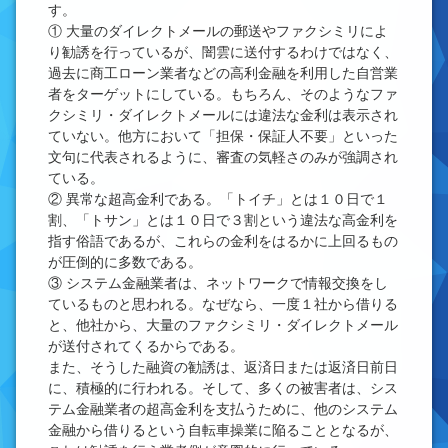
す。
① 大量のダイレクトメールの郵送やファクシミリによ
り勧誘を行っているが、闇雲に送付するわけではなく、
過去に商工ローン業者などの高利金融を利用した自営業
者をターゲットにしている。もちろん、そのようなファ
クシミリ・ダイレクトメールには違法な金利は表示され
ていない。他方において「担保・保証人不要」といった
文句に代表されるように、審査の気軽さのみが強調され
ている。
② 異常な超高金利である。「トイチ」とは１０日で１
割、「トサン」とは１０日で３割という違法な高金利を
指す俗語であるが、これらの金利をはるかに上回るもの
が圧倒的に多数である。
③ システム金融業者は、ネットワークで情報交換をし
ているものと思われる。なぜなら、一度１社から借りる
と、他社から、大量のファクシミリ・ダイレクトメール
が送付されてくるからである。
また、そうした融資の勧誘は、返済日または返済日前日
に、積極的に行われる。そして、多くの被害者は、シス
テム金融業者の超高金利を支払うために、他のシステム
金融から借りるという自転車操業に陥ることとなるが、