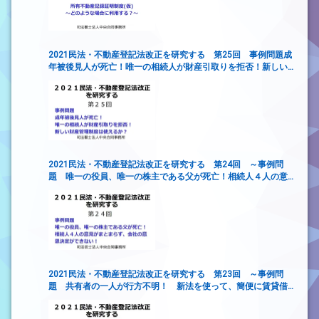
2021民法・不動産登記法改正を研究する 第25回 事例問題成
年被後見人が死亡！唯一の相続人が財産引取りを拒否！新しい
財産管理制度は使えるか？
2021民法・不動産登記法改正を研究する 第24回 ～事例問
題 唯一の役員、唯一の株主である父が死亡！相続人４人の意
見がまとまらず、会社の意思決定ができない！
2021民法・不動産登記法改正を研究する 第23回 ～事例問
題 共有者の一人が行方不明！ 新法を使って、簡便に賃貸借
契約を締結するには？