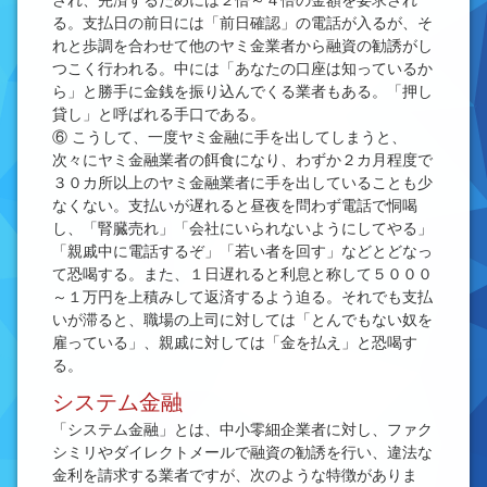
され、完済するためには２倍～４倍の金額を要求され
る。支払日の前日には「前日確認」の電話が入るが、そ
れと歩調を合わせて他のヤミ金業者から融資の勧誘がし
つこく行われる。中には「あなたの口座は知っているか
ら」と勝手に金銭を振り込んでくる業者もある。「押し
貸し」と呼ばれる手口である。
⑥ こうして、一度ヤミ金融に手を出してしまうと、
次々にヤミ金融業者の餌食になり、わずか２カ月程度で
３０カ所以上のヤミ金融業者に手を出していることも少
なくない。支払いが遅れると昼夜を問わず電話で恫喝
し、「腎臓売れ」「会社にいられないようにしてやる」
「親戚中に電話するぞ」「若い者を回す」などとどなっ
て恐喝する。また、１日遅れると利息と称して５０００
～１万円を上積みして返済するよう迫る。それでも支払
いが滞ると、職場の上司に対しては「とんでもない奴を
雇っている」、親戚に対しては「金を払え」と恐喝す
る。
システム金融
「システム金融」とは、中小零細企業者に対し、ファク
シミリやダイレクトメールで融資の勧誘を行い、違法な
金利を請求する業者ですが、次のような特徴がありま