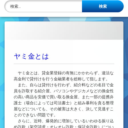
株主名簿管理人
検索:
ご相談について
事務所概要
投稿記事一覧
ヤミ金とは
アクセス
法律を勉強しよう
ヤミ金とは、貸金業登録の有無にかかわらず、違法な
高金利で貸付けを行う金融業者を総称して指します。
司法書士資格者・受験生募集中
また、自らは貸付けを行わず、紹介料などの名目で金
員を詐取する紹介屋、パソコンやデジカメなどの換金性
の高い商品を安価で買い取る換金屋、また一部の提携弁
護士（場合によっては司法書士）と組み暴利を貪る整理
屋などについても、その被害は大きく、決して見逃すこ
とのできない問題です。
さらに、近時、爆発的に増加しているいわゆる振り込
め詐欺（架空請求・オレオレ詐欺・保証金詐欺）につい