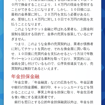
０円で換金することにより、１４万円の現金を受領する
ことができることになります。しかし、１０日後には、
最初の金券屋に対し、２０万円を支払う必要があるた
め、受領した１４万円に対し１０日で６万円の利息を支
払うこととなります。
このようなチケット金融と呼ばれる業者も、上限金利
規制を脱法する目的で、金券の売買を仮装しているにす
ぎません。
つまり、このような金券の売買契約は、業者が債務者
に対してチケットを買わせ、それを換金屋に買い取ら
せ、１０日後に売買代金を支払わせるという方法で年数
千パーセントにのぼる暴利を取っており、実質的には、
金銭を貸し付けているもので、公序良俗違反であり、売
買契約は無効であるといえます。
年金担保金融
「年金立替」「年金融資」などの広告を打ち、年金証書
や銀行の預金通帳、銀行印、キャッシュカードなどを預
かることにより、事実上年金を担保に取り、年金生活者
を食い物にする違法業者です。
銀行を窓口とする公的年金担保融資以外は、年金を担