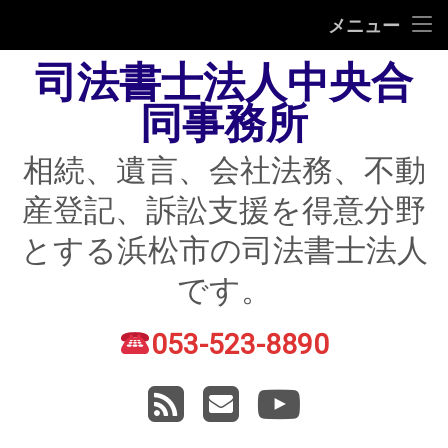
HOME
メニュー
司法書士法人中央合
相続
同事務所
遺言
相続、遺言、会社法務、不動
不動産登記
産登記、訴訟支援を得意分野
債務整理
とする浜松市の司法書士法人
住宅ローン返済にお困りの方
です。
民事紛争
053-523-8890
電話番号:
賃貸トラブル
RSS
メールアドレス
YouTube
会社法務