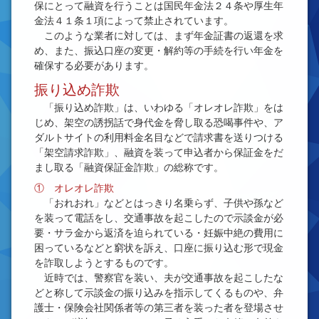
保にとって融資を行うことは国民年金法２４条や厚生年
金法４１条１項によって禁止されています。
このような業者に対しては、まず年金証書の返還を求
め、また、振込口座の変更・解約等の手続を行い年金を
確保する必要があります。
振り込め詐欺
「振り込め詐欺」は、いわゆる「オレオレ詐欺」をは
じめ、架空の誘拐話で身代金を脅し取る恐喝事件や、ア
ダルトサイトの利用料金名目などで請求書を送りつける
「架空請求詐欺」、融資を装って申込者から保証金をだ
まし取る「融資保証金詐欺」の総称です。
① オレオレ詐欺
「おれおれ」などとはっきり名乗らず、子供や孫など
を装って電話をし、交通事故を起こしたので示談金が必
要・サラ金から返済を迫られている・妊娠中絶の費用に
困っているなどと窮状を訴え、口座に振り込む形で現金
を詐取しようとするものです。
近時では、警察官を装い、夫が交通事故を起こしたな
どと称して示談金の振り込みを指示してくるものや、弁
護士・保険会社関係者等の第三者を装った者を登場させ