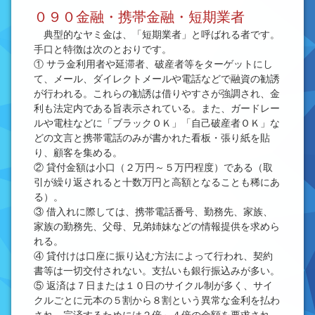
０９０金融・携帯金融・短期業者
典型的なヤミ金は、「短期業者」と呼ばれる者です。
手口と特徴は次のとおりです。
① サラ金利用者や延滞者、破産者等をターゲットにし
て、メール、ダイレクトメールや電話などで融資の勧誘
が行われる。これらの勧誘は借りやすさが強調され、金
利も法定内である旨表示されている。また、ガードレー
ルや電柱などに「ブラックＯＫ」「自己破産者ＯＫ」な
どの文言と携帯電話のみが書かれた看板・張り紙を貼
り、顧客を集める。
② 貸付金額は小口（２万円～５万円程度）である（取
引が繰り返されると十数万円と高額となることも稀にあ
る）。
③ 借入れに際しては、携帯電話番号、勤務先、家族、
家族の勤務先、父母、兄弟姉妹などの情報提供を求めら
れる。
④ 貸付けは口座に振り込む方法によって行われ、契約
書等は一切交付されない。支払いも銀行振込みが多い。
⑤ 返済は７日または１０日のサイクル制が多く、サイ
クルごとに元本の５割から８割という異常な金利を払わ