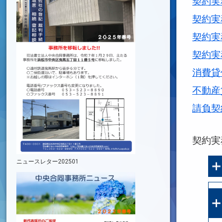
契約実
契約実
契約実
契約実
消費貸
不動産
請負契
契約実
ニュースレター202501