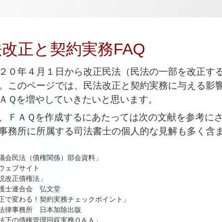
改正と契約実務FAQ
０年４月１日から改正民法（民法の一部を改正する
。このページでは、民法改正と契約実務に与える影
ＡＱを増やしていきたいと思います。
ＦＡＱを作成するにあたっては次の文献を参考にさ
事務所に所属する司法書士の個人的な見解も多く含
議会民法（債権関係）部会資料」
ウェブサイト
説改正債権法」
護士連合会 弘文堂
正で変わる！契約実務チェックポイント」
律事務所 日本加除出版
法下の債権管理回収実務Ｑ＆Ａ」