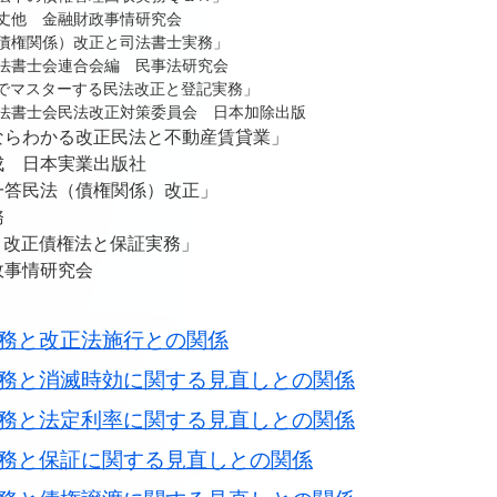
他 金融財政事情研究会
債権関係）改正と司法書士実務」
書士会連合会編 民事法研究会
でマスターする民法改正と登記実務」
書士会民法改正対策委員会 日本加除出版
ならわかる改正民法と不動産賃貸業」
 日本実業出版社
一答民法（債権関係）改正」
務
Ａ改正債権法と保証実務」
政事情研究会
務と改正法施行との関係
務と消滅時効に関する見直しとの関係
務と法定利率に関する見直しとの関係
務と保証に関する見直しとの関係