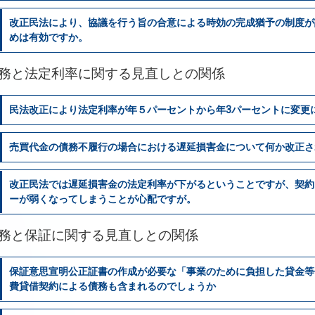
改正民法により、協議を行う旨の合意による時効の完成猶予の制度が
めは有効ですか。
務と法定利率に関する見直しとの関係
民法改正により法定利率が年５パーセントから年3パーセントに変更
売買代金の債務不履行の場合における遅延損害金について何か改正さ
改正民法では遅延損害金の法定利率が下がるということですが、契約
ーが弱くなってしまうことが心配ですが。
務と保証に関する見直しとの関係
保証意思宣明公正証書の作成が必要な「事業のために負担した貸金等
費貸借契約による債務も含まれるのでしょうか