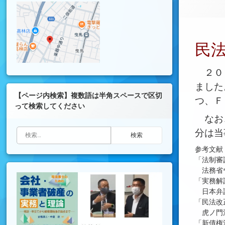
民法
２０２
ました
【ページ内検索】複数語は半角スペースで区切
つ、Ｆ
って検索してください
なお、
検索:
分は当
参考文献
「法制審
法務省
「実務解
日本弁
「民法改
虎ノ門法
「新債権