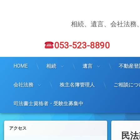
コ
ン
テ
ン
相続、遺言、会社法務
ツ
へ
電話番号:
ス
053-523-8890
キ
ッ
プ
HOME
相続
遺言
不動産登
会社法務
株主名簿管理人
ご相談につ
司法書士資格者・受験生募集中
左サイドバー
アクセス
民法