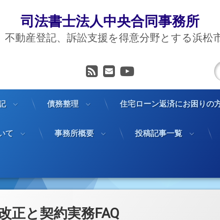
司法書士法人中央合同事務所
、不動産登記、訴訟支援を得意分野とする浜松
RSS
メールアドレス
YouTube
記
債務整理
住宅ローン返済にお困りの
いて
事務所概要
投稿記事一覧
改正と契約実務FAQ