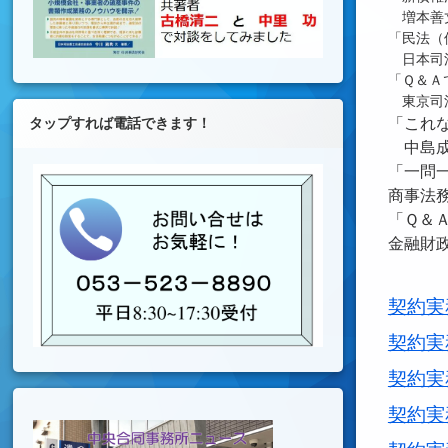
増本善丈
「民法（
日本司法
「Ｑ＆Ａ
東京司法
タップすれば電話できます！
「これ
中島成
「一問
商事法
「Ｑ＆
金融財
契約実
契約実
契約実
契約実