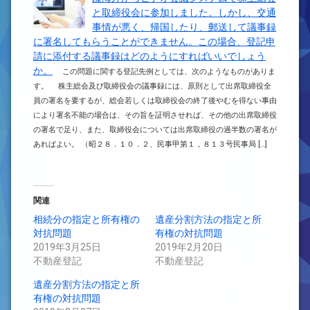
と取締役会に参加しました。しかし、交通
事情が悪く、帰国したり、郵送して議事録
に署名してもらうことができません。この場合、登記申
請に添付する議事録はどのようにすればいいでしょう
か。
この問題に関する登記先例としては、次のようなものがありま
す。 株主総会及び取締役会の議事録には、原則として出席取締役全
員の署名を要するが、総会若しくは取締役会の終了後やむを得ない事由
により署名不能の場合は、その旨を証明させれば、その他の出席取締役
の署名で足り、また、取締役会については出席取締役の過半数の署名が
あればよい。 （昭２８．１０．２、民事甲第１，８１３号民事局 […]
関連
相続分の指定と所有権の
遺産分割方法の指定と所
対抗問題
有権の対抗問題
2019年3月25日
2019年2月20日
不動産登記
不動産登記
遺産分割方法の指定と所
有権の対抗問題