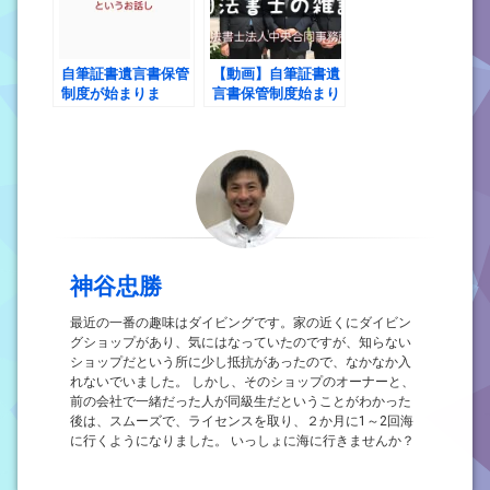
自筆証書遺言書保管
【動画】自筆証書遺
制度が始まりま
言書保管制度始まり
す！ ただ、ちょっ
ます！ 第二話 や
とハードル高いか
っぱりハードル高く
も？
ない？
神谷忠勝
最近の一番の趣味はダイビングです。家の近くにダイビン
グショップがあり、気にはなっていたのですが、知らない
ショップだという所に少し抵抗があったので、なかなか入
れないでいました。 しかし、そのショップのオーナーと、
前の会社で一緒だった人が同級生だということがわかった
後は、スムーズで、ライセンスを取り、２か月に1～2回海
に行くようになりました。 いっしょに海に行きませんか？