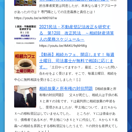
的当事者変更は同意したが、本来なら違うアプローチ
があったのでは？ 専門職としての注意義務と責任とは！
https://youtu.be/w-NIt016I1w
2021民法・不動産登記法改正を研究す
る 第12回 改正民法 ～相続財産清算
人の業務スケジュール～
https://youtu.be/tMiKU9qNHWg
【動画】相続カフェ、開店します！ 毎週
土曜日、司法書士が無料で相談に応じま
す。
「土日やってますか？」 最近、こういった問い
合わせをよく受けます。そこで、毎週土曜日、相続を
中心に無料相談を受けることにしました！ […]
相続放棄と所有権の対抗問題
【相続放棄と所
有権の対抗問題】 父Ａが死亡し、相続人は子供の私
Ｘと弟Ｙの2名です。Ｙは裁判所に相続放棄の申述を
し、受理されましたが、甲土地について、まだＡから
Ｘへの移転登記はしていませんでした。 ところが、Ｙには借金があ
り、債権者であるＫが、甲土地につきＸとＹに代位して、ＡからＸＹ名
義への相続を原因とする移転登記をしたうえで、Ｙの持分を差押えてし