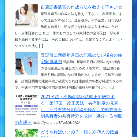
自筆証書遺言の作成方法を教えて下さい
自
筆証書遺言の作成方法を教えて下さい 自筆証書によ
って遺言をするには、遺言者が、その全文、日付及び
氏名を自書し、印を押さなければなりません。ただ
し、自筆証書にこ れと一体のものとして相続財産の全部又は一部の目
録を添付する場合には、その目録については、自書でなくてもよく、パ
ソコンで作成し […]
登記簿に新築年月日の記載のない場合の住
宅家屋証明
登記簿に新築年月日の記載のない場合
の住宅家屋証明 備忘のためのメモです。 登記簿に新
築年月日の記載のない建物がありますが、浜松市の場
合、評価証明書で建築年次が確認できれば建築後の年数が確認できるの
で、中古住宅売買用の住宅用家屋証明書の発行が可能でした。 […]
2021民法・不動産登記法改正を研究す
る 第17回 改正民法 共有制度の見直
し ～共有物分割訴訟を経ないで所在等不
明共有者の共有持分を取得・処分する制度
の創設～
https://youtu.be/BTzt3OU0A24
どうやればいいの？ 相手方76人の抵当