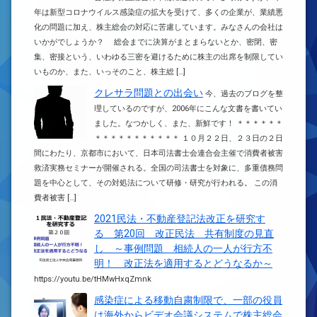
年は新型コロナウイルス感染症の拡大を受けて、多くの企業が、業績悪
化の問題に加え、株主総会の対応に苦慮しています。みなさんの会社は
いかがでしょうか？ 総会までに決算がまとまらないとか、密閉、密
集、密接という、いわゆる三密を避けるために株主の出席を制限してい
いものか、また、いっそのこと、株主総 […]
クレサラ問題との出会い
今、過去のブログを整
理しているのですが、2006年にこんな文書を書いてい
ました。なつかしく、また、新鮮です！ ＊＊＊＊＊＊
＊＊＊＊＊＊＊＊＊＊＊ １０月２２日、２３日の２日
間にわたり、京都市において、日本司法書士会連合会主催で消費者被害
救済実務セミナーが開催される。全国の司法書士を対象に、多重債務問
題を中心として、その対処法について研修・研究が行われる。 この消
費者被害 […]
2021民法・不動産登記法改正を研究す
る 第20回 改正民法 共有制度の見直
し ～事例問題 相続人の一人が行方不
明！ 改正法を適用するとどうなるか～
https://youtu.be/tHMwHxqZmnk
感染症による移動自粛制限で、一部の役員
は海外からビデオ会議システムで株主総会