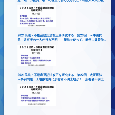
題 唯一の役員、唯一の株主である父が死亡！相続人４人の意
見がまとまらず、会社の意思決定ができない！
2021民法・不動産登記法改正を研究する 第23回 ～事例問
題 共有者の一人が行方不明！ 新法を使って、簡便に賃貸借
契約を締結するには？
2021民法・不動産登記法改正を研究する 第22回 改正民法
～事例問題 工場敷地内に所有者不明土地が！ 所有者不明土
地管理命令は使えるか！～