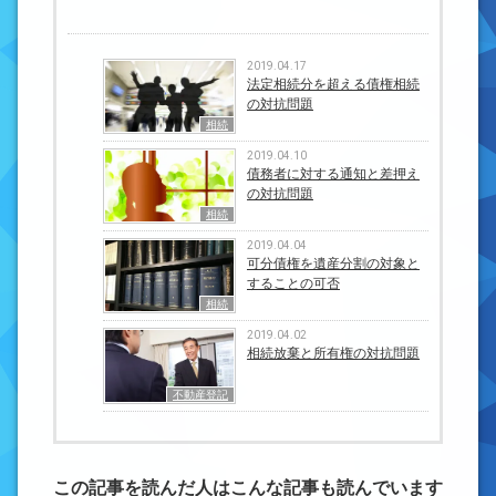
2019.04.17
法定相続分を超える債権相続
の対抗問題
相続
2019.04.10
債務者に対する通知と差押え
の対抗問題
相続
2019.04.04
可分債権を遺産分割の対象と
することの可否
相続
2019.04.02
相続放棄と所有権の対抗問題
不動産登記
この記事を読んだ人はこんな記事も読んでいます