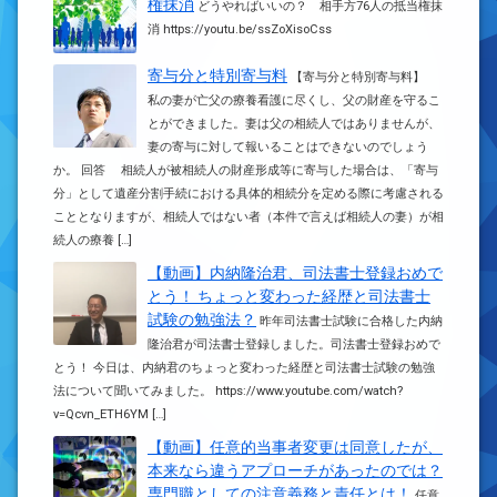
権抹消
どうやればいいの？ 相手方76人の抵当権抹
消 https://youtu.be/ssZoXisoCss
寄与分と特別寄与料
【寄与分と特別寄与料】
私の妻が亡父の療養看護に尽くし、父の財産を守るこ
とができました。妻は父の相続人ではありませんが、
妻の寄与に対して報いることはできないのでしょう
か。 回答 相続人が被相続人の財産形成等に寄与した場合は、「寄与
分」として遺産分割手続における具体的相続分を定める際に考慮される
こととなりますが、相続人ではない者（本件で言えば相続人の妻）が相
続人の療養 […]
【動画】内納隆治君、司法書士登録おめで
とう！ ちょっと変わった経歴と司法書士
試験の勉強法？
昨年司法書士試験に合格した内納
隆治君が司法書士登録しました。司法書士登録おめで
とう！ 今日は、内納君のちょっと変わった経歴と司法書士試験の勉強
法について聞いてみました。 https://www.youtube.com/watch?
v=Qcvn_ETH6YM […]
【動画】任意的当事者変更は同意したが、
本来なら違うアプローチがあったのでは？
専門職としての注意義務と責任とは！
任意