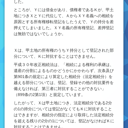
した。
ところが、Ｙには借金があり、債権者であるＫが、甲土
地につきＸとＹに代位して、ＡからＸＹ名義への相続を
原因とする所有権移転登記をしたうえで、Ｙの持分を差
押えてしまいました。ＸＹ名義の所有権登記、差押登記
は無効ではないでしょうか。
Ｘは、甲土地の所有権のうちＹ持分として登記された部
分について、Ｋに対抗することはできません。
平成３０年改正相続法は、「相続による権利の承継は、
遺産の分割によるものかどうかにかかわらず、次条及び
第901条の規定により算定した相続分（法定相続分）を
越える部分については、登記、登録その他の対抗要件を
備えなければ、第三者に対抗することができない」
（899条の2第1項）と規定しています。
したがって、Ｘは甲土地につき、法定相続分である2分
の1の持分については登記がなくてもＫに対抗すること
はできますが、相続分の指定により取得した法定相続分
を超える残りの2分の1については、登記がなければＫに
対抗することはできません。