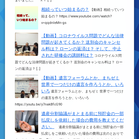
まいました。 ＸＹ […]
相続っていつ始まるの？
【動画】相続っていつ
始まるの？ https://www.youtube.com/watch?
v=qqdnleMn-gs
【動画】コロナウイルス問題でどんな法律
問題が起きてくるか？ 送別会のキャンセ
ル料は？ ローンの返済は？ そして、中止
された研修会の講師料は？
コロナウイルス問
題でどんな法律問題が起きてくるか？ 送別会のキャンセル料は？ ロー
ンの返済は？ […]
【動画】遺言フォーラムとか、まちゼミ
世界で一つだけの遺言を作ろうとか、いろ
いろ
遺言フォーラムとか、まちゼミ 世界で一つだけ
の遺言を作ろうとか、いろいろ
https://youtu.be/y7nakBfcG90
遺産分割協議がまとまる前に預貯金の一部
払戻しを依頼した場合の費用を教えてくだ
さい。
遺産分割協議がまとまる前に預貯金の一部
払戻しをご依頼いただいた場合の費用は次のとおりで