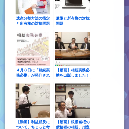
遺産分割方法の指定
遺贈と所有権の対抗
と所有権の対抗問題
問題
４月８日に「相続実
【動画】相続実務必
務必携」が発刊され
携を出版しました！
ます！
【動画】利益相反に
【動画】根抵当権の
ついて、ちょっと考
債務者の相続、指定