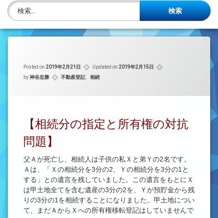
株主名簿管理人
検索:
ご相談について
事務所概要
Posted on
2019年2月21日
Updated on
2019年2月15日
投稿記事一覧
カテゴリー:
by
神谷忠勝
不動産登記
、
相続
アクセス
法律を勉強しよう
【相続分の指定と所有権の対抗
問題】
司法書士資格者・受験生募集中
父Ａが死亡し、相続人は子供の私Ｘと弟Ｙの2名です。
Ａは、「Ｘの相続分を3分の2、Ｙの相続分を3分の1と
する」との遺言を残していました。この遺言をもとにＸ
は甲土地全てを含む遺産の3分の2を、Ｙが預貯金から残
りの3分の1を相続することになりました。甲土地につい
て、まだＡからＸへの所有権移転登記はしていませんで