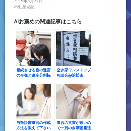
2019年3月27日
不動産登記
AIお薦めの関連記事はこちら
相続させる旨の遺言
空き家ワンストップ
の存在と遺産分割協
相談会@浜松市
議の可否
自筆証書遺言の作成
遺言の文書が短いの
方法を教えて下さい
で一頁の自筆証書遺