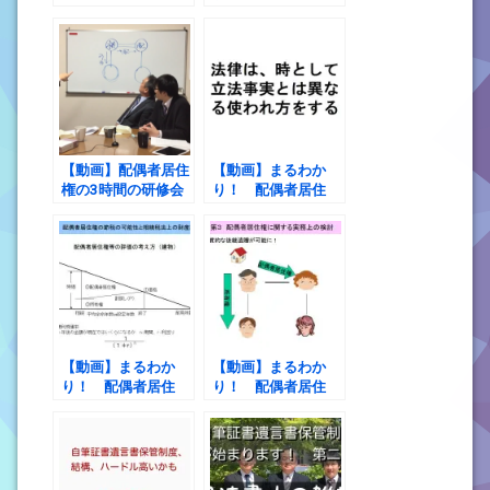
えさせられる事案に
債務者の合意、そし
ぶつかりました。
て、その先の話
【動画】配偶者居住
【動画】まるわか
権の3時間の研修会
り！ 配偶者居住
講師を終えて
権 第１講 配偶者
居住権の概要
【動画】まるわか
【動画】まるわか
り！ 配偶者居住
り！ 配偶者居住
権 第２講 配偶者
権 第３講 配偶者
居住権を利用した節
居住権に関する実務
税の可能性と配偶者
上の検討
居住権の税法上の評
価