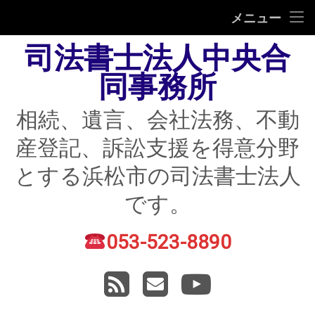
HOME
メニュー
司法書士法人中央合
相続
同事務所
遺言
相続、遺言、会社法務、不動
不動産登記
産登記、訴訟支援を得意分野
債務整理
とする浜松市の司法書士法人
住宅ローン返済にお困りの方
です。
民事紛争
053-523-8890
電話番号:
賃貸トラブル
RSS
メールアドレス
YouTube
会社法務