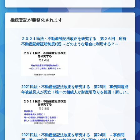
相続登記が義務化されます
２０２１民法・不動産登記法改正を研究する 第２６回 所有
不動産記録証明制度(仮) ～どのような場合に利用する？～
2021民法・不動産登記法改正を研究する 第25回 事例問題成
年被後見人が死亡！唯一の相続人が財産引取りを拒否！新しい
財産管理制度は使えるか？
2021民法・不動産登記法改正を研究する 第24回 ～事例問