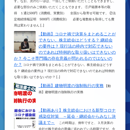
す。なお、次の①～③は、一括してご依頼いただくこともできますし、
必要な部分のみご依頼いただくこともできます。 ①戸籍謄本等の取
得 １通2,500円（消費税、実費別） 全国から取寄せ可能です。 ②法
定相続情報証明 5000円（消費税別） 必要な複数枚を取得しても費
用は変わりません […]
【動画】コロナ禍で決算をまとめることが
できない。株主総会はどうする？ 継続会
の要件は？ 現行法の枠内で対応できない
のであれば特例的な取り扱いはできないの
か？ 今こそ専門職の存在意義が問われるのではないの
か？
コロナ禍で決算をまとめることができない。株主総会はどうす
る？ 継続会の要件は？ 現行法の枠内で対応できないのであれば特例的
な取り扱いはできないのか？ […]
【動画】建物明渡の強制執行の実務
【動
画】建物明渡の強制執行の実務
【動画あり】株主総会における新型コロナ
感染症対策 ～延会・継続会からみなし決
議まで～
この時期は、例年ですと、３月決算の
会社が株主総会の準備に追われている時期ですが、今