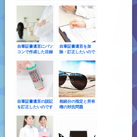
言に財産目録を入れ
ることはできますか
自筆証書遺言にパソ
自筆証書遺言を加
コンで作成した目録
除・訂正したいので
を添付したいのです
すが、遺言書作成時
が、目録は表裏印刷
に押捺した印鑑を紛
でもいいですか
失してしまいまし
た。加除・訂正は違
う印鑑でもいいです
か
自筆証書遺言の誤記
相続分の指定と所有
を訂正したいのです
権の対抗問題
が、簡易な方法で訂
正するにはどうすれ
ばいいですか