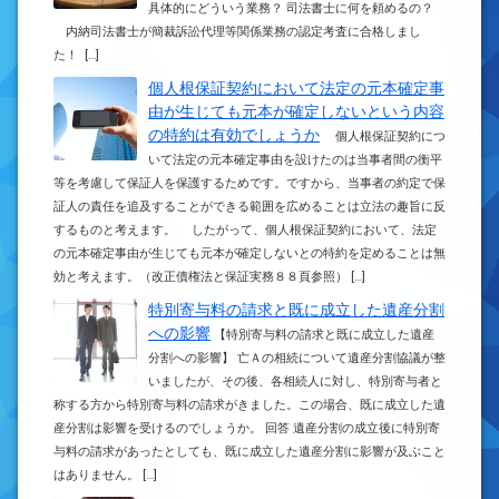
具体的にどういう業務？ 司法書士に何を頼めるの？
内納司法書士が簡裁訴訟代理等関係業務の認定考査に合格しまし
た！ […]
個人根保証契約において法定の元本確定事
由が生じても元本が確定しないという内容
の特約は有効でしょうか
個人根保証契約につ
いて法定の元本確定事由を設けたのは当事者間の衡平
等を考慮して保証人を保護するためです。ですから、当事者の約定で保
証人の責任を追及することができる範囲を広めることは立法の趣旨に反
するものと考えます。 したがって、個人根保証契約において、法定
の元本確定事由が生じても元本が確定しないとの特約を定めることは無
効と考えます。（改正債権法と保証実務８８頁参照） […]
特別寄与料の請求と既に成立した遺産分割
への影響
【特別寄与料の請求と既に成立した遺産
分割への影響】 亡Ａの相続について遺産分割協議が整
いましたが、その後、各相続人に対し、特別寄与者と
称する方から特別寄与料の請求がきました。この場合、既に成立した遺
産分割は影響を受けるのでしょうか。 回答 遺産分割の成立後に特別寄
与料の請求があったとしても、既に成立した遺産分割に影響が及ぶこと
はありません。 […]