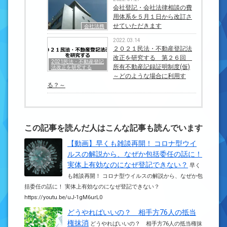
会社登記・会社法律相談の費
用体系を５月１日から改訂さ
せていただきます
会社法務
2022.03.14
２０２１民法・不動産登記法
改正を研究する 第２６回
2021民法・不動産登記
所有不動産記録証明制度(仮)
法改正を研究する
～どのような場合に利用す
る？～
この記事を読んだ人はこんな記事も読んでいます
【動画】早くも雑談再開！ コロナ型ウイ
ルスの解説から、なぜか包括委任の話に！
実体上有効なのになぜ登記できない？
早く
も雑談再開！ コロナ型ウイルスの解説から、なぜか包
括委任の話に！ 実体上有効なのになぜ登記できない？
https://youtu.be/uJ-1gM6urL0
どうやればいいの？ 相手方76人の抵当
権抹消
どうやればいいの？ 相手方76人の抵当権抹