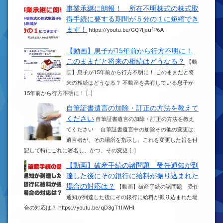
事業承継に朗報！ 所在不明株式の株式取
得手続に要する期間が５分の１に短縮でき
ます！
https://youtu.be/GQ7ljaufP6A
【動画】息子が15年前から行方不明に！
このままだと将来の相続はどうなる？
【動
画】息子が15年前から行方不明に！ このままだと将
来の相続はどうなる？ 不動産を共有している息子が
15年前から行方不明に！ […]
自筆証書遺言の加除・訂正の方法を教えて
ください
自筆証書遺言の加除・訂正の方法を教え
てください 自筆証書遺言中の加除その他の変更は、
遺言者が、その場所を指示し、これを変更した旨を付
記して特にこれに署名し、かつ、その変更 […]
【動画】破産手続の諸問題 受任通知が到
達した後にその銀行に給料が振り込まれた
場合の対応は？
【動画】破産手続の諸問題 受任
通知が到達した後にその銀行に給料が振り込まれた場
合の対応は？ https://youtu.be/qD3gT1liWHI