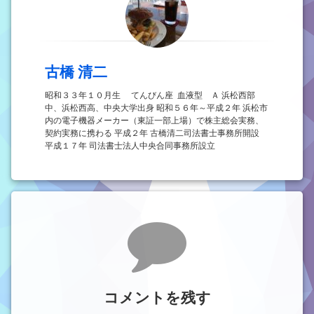
古橋 清二
昭和３３年１０月生 てんびん座 血液型 Ａ 浜松西部
中、浜松西高、中央大学出身 昭和５６年～平成２年 浜松市
内の電子機器メーカー（東証一部上場）で株主総会実務、
契約実務に携わる 平成２年 古橋清二司法書士事務所開設
平成１７年 司法書士法人中央合同事務所設立
コメント
コメントを残す