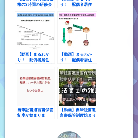
権の3時間の研修会
り！ 配偶者居住
講師を終えて
権 第１講 配偶者
居住権の概要
【動画】まるわか
【動画】まるわか
り！ 配偶者居住
り！ 配偶者居住
権 第２講 配偶者
権 第３講 配偶者
居住権を利用した節
居住権に関する実務
税の可能性と配偶者
上の検討
居住権の税法上の評
価
自筆証書遺言書保管
【動画】自筆証書遺
制度が始まりま
言書保管制度始まり
す！ ただ、ちょっ
ます！ 第二話 や
とハードル高いか
っぱりハードル高く
も？
ない？