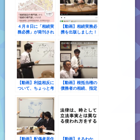
４月８日に「相続実
【動画】相続実務必
務必携」が発刊され
携を出版しました！
ます！
【動画】利益相反に
【動画】根抵当権の
ついて、ちょっと考
債務者の相続、指定
えさせられる事案に
債務者の合意、そし
ぶつかりました。
て、その先の話
【動画】配偶者居住
【動画】まるわか