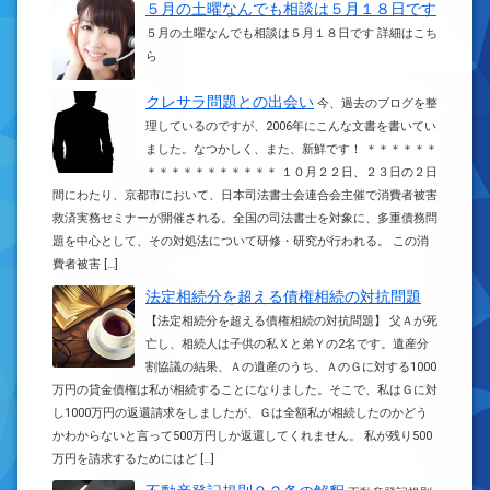
５月の土曜なんでも相談は５月１８日です
５月の土曜なんでも相談は５月１８日です 詳細はこち
ら
クレサラ問題との出会い
今、過去のブログを整
理しているのですが、2006年にこんな文書を書いてい
ました。なつかしく、また、新鮮です！ ＊＊＊＊＊＊
＊＊＊＊＊＊＊＊＊＊＊ １０月２２日、２３日の２日
間にわたり、京都市において、日本司法書士会連合会主催で消費者被害
救済実務セミナーが開催される。全国の司法書士を対象に、多重債務問
題を中心として、その対処法について研修・研究が行われる。 この消
費者被害 […]
法定相続分を超える債権相続の対抗問題
【法定相続分を超える債権相続の対抗問題】 父Ａが死
亡し、相続人は子供の私Ｘと弟Ｙの2名です。遺産分
割協議の結果、Ａの遺産のうち、ＡのＧに対する1000
万円の貸金債権は私が相続することになりました。そこで、私はＧに対
し1000万円の返還請求をしましたが、Ｇは全額私が相続したのかどう
かわからないと言って500万円しか返還してくれません。 私が残り500
万円を請求するためにはど […]