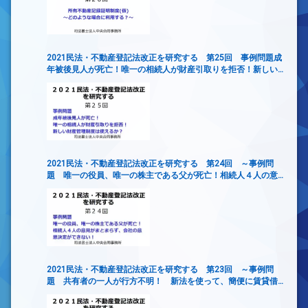
2021民法・不動産登記法改正を研究する 第25回 事例問題成
年被後見人が死亡！唯一の相続人が財産引取りを拒否！新しい
財産管理制度は使えるか？
2021民法・不動産登記法改正を研究する 第24回 ～事例問
題 唯一の役員、唯一の株主である父が死亡！相続人４人の意
見がまとまらず、会社の意思決定ができない！
2021民法・不動産登記法改正を研究する 第23回 ～事例問
題 共有者の一人が行方不明！ 新法を使って、簡便に賃貸借
契約を締結するには？