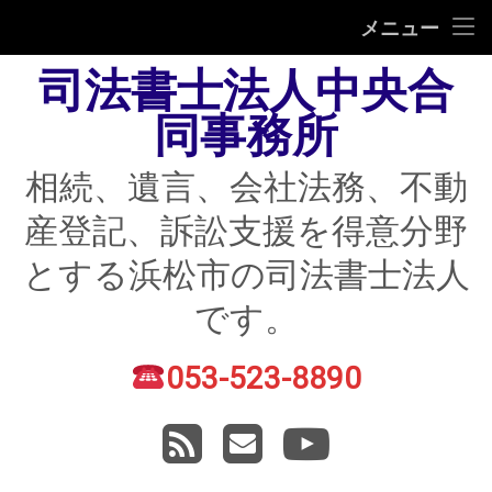
HOME
メニュー
司法書士法人中央合
相続
同事務所
遺言
相続、遺言、会社法務、不動
不動産登記
産登記、訴訟支援を得意分野
債務整理
とする浜松市の司法書士法人
住宅ローン返済にお困りの方
です。
民事紛争
053-523-8890
電話番号:
賃貸トラブル
RSS
メールアドレス
YouTube
会社法務