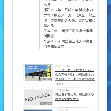
出身
昭和５６年～平成２年 浜松市内
の電子機器メーカー（東証一部上
場）で株主総会実務、契約実務に
携わる
平成２年 古橋清二司法書士事務
所開設
平成１７年 司法書士法人中央合
同事務所設立
2022.10.06
「レジリエントに生きたい：
余命宣告を受けた司法書士の
生き様」が10月22日に出版さ
司法書士
れます
2022.08.16
司法書士資格者、司法書士受
験生募集中です！
司法書士
2022.04.27