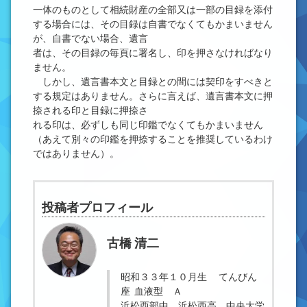
一体のものとして相続財産の全部又は一部の目録を添付
する場合には、その目録は自書でなくてもかまいません
が、自書でない場合、遺言
者は、その目録の毎頁に署名し、印を押さなければなり
ません。
しかし、遺言書本文と目録との間には契印をすべきと
する規定はありません。さらに言えば、遺言書本文に押
捺される印と目録に押捺さ
れる印は、必ずしも同じ印鑑でなくてもかまいません
（あえて別々の印鑑を押捺することを推奨しているわけ
ではありません）。
投稿者プロフィール
古橋 清二
昭和３３年１０月生 てんびん
座 血液型 Ａ
浜松西部中、浜松西高、中央大学