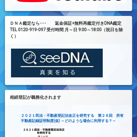
ＤＮＡ鑑定なら･･･ 返金保証+無料再鑑定付きDNA鑑定
TEL 0120-919-097 受付時間 月～日 9:00～18:00（祝日を除
く）
相続登記が義務化されます
２０２１民法・不動産登記法改正を研究する 第２６回 所有
不動産記録証明制度(仮) ～どのような場合に利用する？～