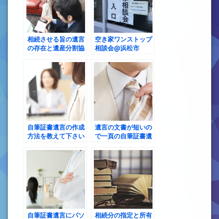
相続させる旨の遺言
空き家ワンストップ
の存在と遺産分割協
相談会@浜松市
議の可否
自筆証書遺言の作成
遺言の文書が短いの
方法を教えて下さい
で一頁の自筆証書遺
言に財産目録を入れ
ることはできますか
自筆証書遺言にパソ
相続分の指定と所有