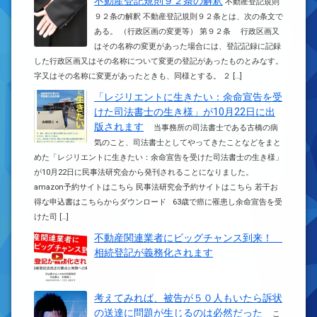
不動産登記規則９２条の解釈
不動産登記規則
９２条の解釈 不動産登記規則９２条とは、次の条文で
ある。 （行政区画の変更等） 第９２条 行政区画又
はその名称の変更があった場合には、登記記録に記録
した行政区画又はその名称について変更の登記があったものとみなす。
字又はその名称に変更があったときも、同様とする。 ２ […]
「レジリエントに生きたい：余命宣告を受
けた司法書士の生き様」が10月22日に出
版されます
当事務所の司法書士である古橋の病
気のこと、司法書士としてやってきたことなどをまと
めた「レジリエントに生きたい：余命宣告を受けた司法書士の生き様」
が10月22日に民事法研究会から発刊されることになりました。
amazon予約サイトはこちら 民事法研究会予約サイトはこちら 若干お
得な申込書はこちらからダウンロード 63歳で癌に罹患し余命宣告を受
けた司 […]
不動産関連業者にビッグチャンス到来！
相続登記が義務化されます
考えてみれば、被告が５０人もいたら訴状
の送達に問題が生じるのは必然だった
こ