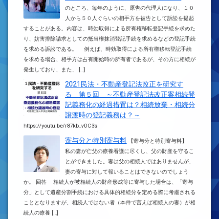
のところ、毎年のように、原告の代理人になり、１０
人から５０人ぐらいの相手方を被告として訴訟を提起
することがある。内容は、時効取得による所有権移転登記手続を求めた
り、妨害排除請求としての抵当権抹消登記手続を求めるなどの登記手続
を求める訴訟である。 例えば、時効取得による所有権移転登記手続
を求める場合、相手方は占有開始時の所有者であるが、その方に相続が
発生しており、また、 […]
2021民法・不動産登記法改正を研究す
る 第５回 ～不動産登記法改正案相続登
記義務化の経過措置は？相続放棄・相続分
譲渡時の登記義務は？～
https://youtu.be/r87kb_vOC3s
寄与分と特別寄与料
【寄与分と特別寄与料】
私の妻が亡父の療養看護に尽くし、父の財産を守るこ
とができました。妻は父の相続人ではありませんが、
妻の寄与に対して報いることはできないのでしょう
か。 回答 相続人が被相続人の財産形成等に寄与した場合は、「寄与
分」として遺産分割手続における具体的相続分を定める際に考慮される
こととなりますが、相続人ではない者（本件で言えば相続人の妻）が相
続人の療養 […]