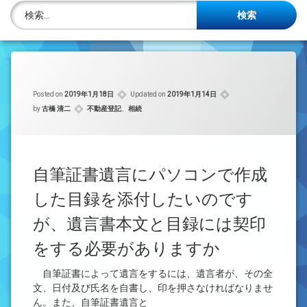
株主名簿管理人
検索:
ご相談について
事務所概要
Posted on
2019年1月18日
Updated on
2019年1月14日
投稿記事一覧
カテゴリー:
by
古橋 清二
不動産登記
、
相続
アクセス
法律を勉強しよう
自筆証書遺言にパソコンで作成
した目録を添付したいのです
司法書士資格者・受験生募集中
が、遺言書本文と目録には契印
をする必要がありますか
自筆証書によって遺言をするには、遺言者が、その全
文、日付及び氏名を自書し、印を押さなければなりませ
ん。また、自筆証書遺言と