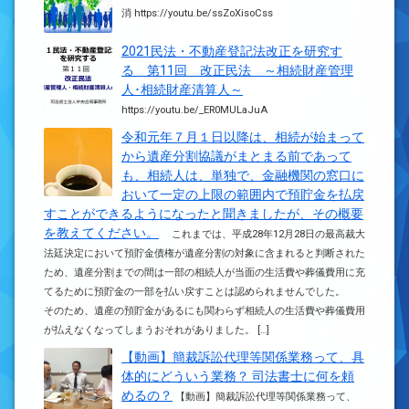
消 https://youtu.be/ssZoXisoCss
2021民法・不動産登記法改正を研究す
る 第11回 改正民法 ～相続財産管理
人･相続財産清算人～
https://youtu.be/_ER0MULaJuA
令和元年７月１日以降は、相続が始まって
から遺産分割協議がまとまる前であって
も、相続人は、単独で、金融機関の窓口に
おいて一定の上限の範囲内で預貯金を払戻
すことができるようになったと聞きましたが、その概要
を教えてください。
これまでは、平成28年12月28日の最高裁大
法廷決定において預貯金債権が遺産分割の対象に含まれると判断された
ため、遺産分割までの間は一部の相続人が当面の生活費や葬儀費用に充
てるために預貯金の一部を払い戻すことは認められませんでした。
そのため、遺産の預貯金があるにも関わらず相続人の生活費や葬儀費用
が払えなくなってしまうおそれがありました。 […]
【動画】簡裁訴訟代理等関係業務って、具
体的にどういう業務？ 司法書士に何を頼
めるの？
【動画】簡裁訴訟代理等関係業務って、