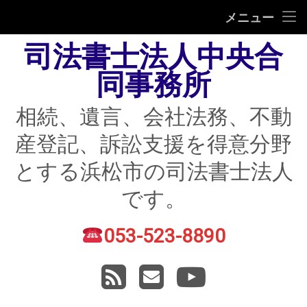
HOME
メニュー
司法書士法人中央合
相続
同事務所
遺言
相続、遺言、会社法務、不動
不動産登記
産登記、訴訟支援を得意分野
債務整理
とする浜松市の司法書士法人
住宅ローン返済にお困りの方
です。
民事紛争
053-523-8890
電話番号:
賃貸トラブル
RSS
メールアドレス
YouTube
会社法務