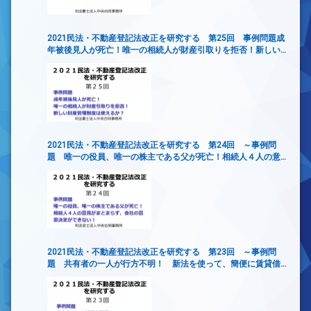
2021民法・不動産登記法改正を研究する 第25回 事例問題成
年被後見人が死亡！唯一の相続人が財産引取りを拒否！新しい
財産管理制度は使えるか？
2021民法・不動産登記法改正を研究する 第24回 ～事例問
題 唯一の役員、唯一の株主である父が死亡！相続人４人の意
見がまとまらず、会社の意思決定ができない！
2021民法・不動産登記法改正を研究する 第23回 ～事例問
題 共有者の一人が行方不明！ 新法を使って、簡便に賃貸借
契約を締結するには？