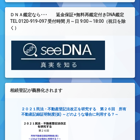
ＤＮＡ鑑定なら･･･ 返金保証+無料再鑑定付きDNA鑑定
TEL 0120-919-097 受付時間 月～日 9:00～18:00（祝日を除
く）
相続登記が義務化されます
２０２１民法・不動産登記法改正を研究する 第２６回 所有
不動産記録証明制度(仮) ～どのような場合に利用する？～