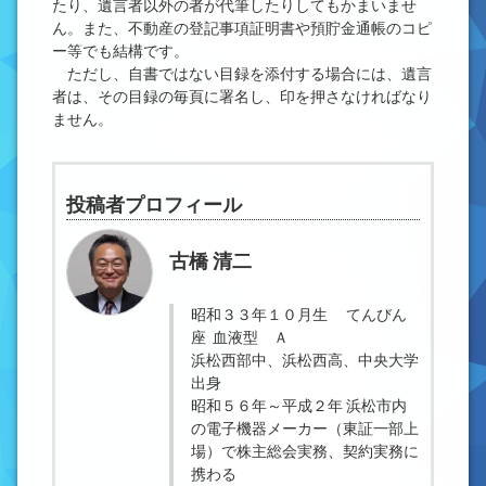
たり、遺言者以外の者が代筆したりしてもかまいませ
ん。また、不動産の登記事項証明書や預貯金通帳のコピ
ー等でも結構です。
ただし、自書ではない目録を添付する場合には、遺言
者は、その目録の毎頁に署名し、印を押さなければなり
ません。
投稿者プロフィール
古橋 清二
昭和３３年１０月生 てんびん
座 血液型 Ａ
浜松西部中、浜松西高、中央大学
出身
昭和５６年～平成２年 浜松市内
の電子機器メーカー（東証一部上
場）で株主総会実務、契約実務に
携わる