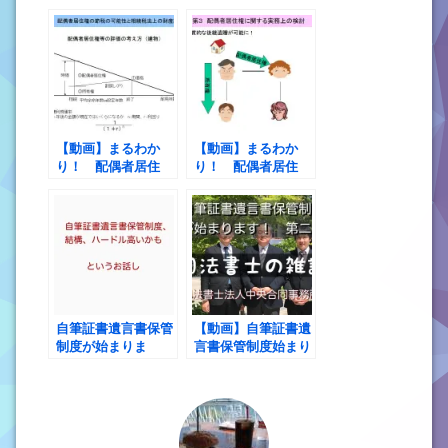
講師を終えて
権 第１講 配偶者
居住権の概要
【動画】まるわか
【動画】まるわか
り！ 配偶者居住
り！ 配偶者居住
権 第２講 配偶者
権 第３講 配偶者
居住権を利用した節
居住権に関する実務
税の可能性と配偶者
上の検討
居住権の税法上の評
価
自筆証書遺言書保管
【動画】自筆証書遺
制度が始まりま
言書保管制度始まり
す！ ただ、ちょっ
ます！ 第二話 や
とハードル高いか
っぱりハードル高く
も？
ない？