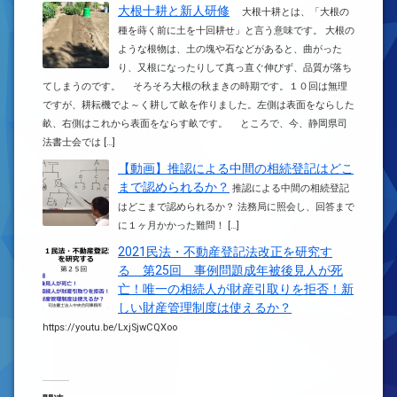
大根十耕と新人研修
大根十耕とは、「大根の
種を蒔く前に土を十回耕せ」と言う意味です。 大根の
ような根物は、土の塊や石などがあると、曲がった
り、又根になったりして真っ直ぐ伸びず、品質が落ち
てしまうのです。 そろそろ大根の秋まきの時期です。１０回は無理
ですが、耕耘機でよ～く耕して畝を作りました。左側は表面をならした
畝、右側はこれから表面をならす畝です。 ところで、今、静岡県司
法書士会では […]
【動画】推認による中間の相続登記はどこ
まで認められるか？
推認による中間の相続登記
はどこまで認められるか？ 法務局に照会し、回答まで
に１ヶ月かかった難問！ […]
2021民法・不動産登記法改正を研究す
る 第25回 事例問題成年被後見人が死
亡！唯一の相続人が財産引取りを拒否！新
しい財産管理制度は使えるか？
https://youtu.be/LxjSjwCQXoo