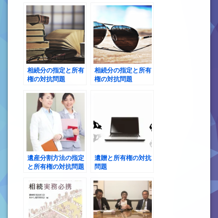
を添付したいのです
が、簡易な方法で訂
が、遺言書本文と目
正するにはどうすれ
録には契印をする必
ばいいですか
要がありますか
相続分の指定と所有
相続分の指定と所有
権の対抗問題
権の対抗問題
遺産分割方法の指定
遺贈と所有権の対抗
と所有権の対抗問題
問題