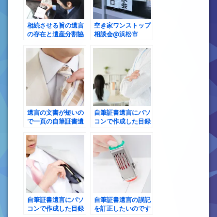
相続させる旨の遺言
空き家ワンストップ
の存在と遺産分割協
相談会@浜松市
議の可否
遺言の文書が短いの
自筆証書遺言にパソ
で一頁の自筆証書遺
コンで作成した目録
言に財産目録を入れ
を添付したいのです
ることはできますか
が、目録は表裏印刷
でもいいですか
自筆証書遺言にパソ
自筆証書遺言の誤記
コンで作成した目録
を訂正したいのです