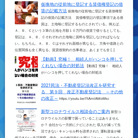
仮換地の従前地に登記する賃借権登記の借
賃の記載方法
仮換地の従前地に登記する賃借権登
記の借賃の記載方法 賃借権登記の登記事項である借
賃は、土地毎に登記するものとされている。例えば、
Ａ、Ｂ、Ｃという３筆の土地を月額１０万円の借賃で借りるとしても、
登記は、Ａ、Ｂ、Ｃそれぞれの土地毎に賃料を登記しなければならな
い。もちろん、Ａ、Ｂ、Ｃはそれぞれ面積が異なるし、方角や道路との
位置関係も全く異なる。賃貸借契約の当事者は、あくまでも全 […]
【動画】究極！ 相続人がハンコを押して
くれない場合の対処法
【動画】究極！ 相続人
がハンコを押してくれない場合の対処法
2021民法・不動産登記法改正を研究す
る 第９回 改正不動産登記法 ～その他
の改正～
https://youtu.be/FtAmlAMoWkc
新型コロナウイルス相談会のご案内
新型コ
ロナウイルスの影響で困っていることはありません
か？ 会社から一方的にクビにされた 収入が減って生
活できない キャンセル料を請求された 運転資金が確
保できない 生活困窮、借金、その他法的なお困りごと･･･ コロナウィ