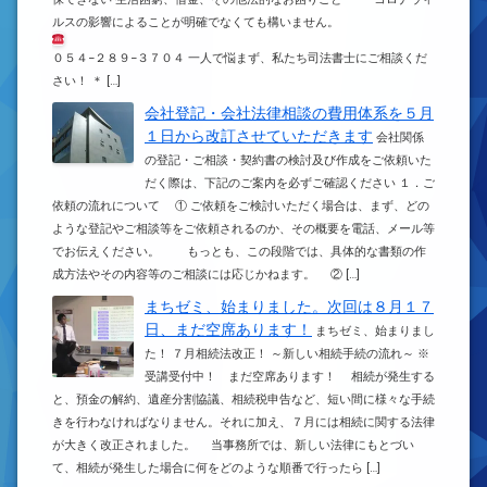
ルスの影響によることが明確でなくても構いません。
０５４−２８９−３７０４ 一人で悩まず、私たち司法書士にご相談くだ
さい！ ＊ […]
会社登記・会社法律相談の費用体系を５月
１日から改訂させていただきます
会社関係
の登記・ご相談・契約書の検討及び作成をご依頼いた
だく際は、下記のご案内を必ずご確認ください １．ご
依頼の流れについて ① ご依頼をご検討いただく場合は、まず、どの
ような登記やご相談等をご依頼されるのか、その概要を電話、メール等
でお伝えください。 もっとも、この段階では、具体的な書類の作
成方法やその内容等のご相談には応じかねます。 ② […]
まちゼミ、始まりました。次回は８月１７
日、まだ空席あります！
まちゼミ、始まりまし
た！ ７月相続法改正！ ～新しい相続手続の流れ～ ※
受講受付中！ まだ空席あります！ 相続が発生する
と、預金の解約、遺産分割協議、相続税申告など、短い間に様々な手続
きを行わなければなりません。それに加え、７月には相続に関する法律
が大きく改正されました。 当事務所では、新しい法律にもとづい
て、相続が発生した場合に何をどのような順番で行ったら […]