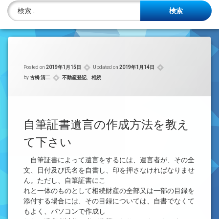
株主名簿管理人
検索:
ご相談について
事務所概要
Posted on
2019年1月15日
Updated on
2019年1月14日
投稿記事一覧
カテゴリー:
by
古橋 清二
不動産登記
、
相続
アクセス
法律を勉強しよう
自筆証書遺言の作成方法を教え
て下さい
司法書士資格者・受験生募集中
自筆証書によって遺言をするには、遺言者が、その全
文、日付及び氏名を自書し、印を押さなければなりませ
ん。ただし、自筆証書にこ
れと一体のものとして相続財産の全部又は一部の目録を
添付する場合には、その目録については、自書でなくて
もよく、パソコンで作成し