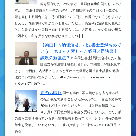
録を添付したいのですが、目録は表裏印刷でもいいで
すか 自筆証書遺言と一体のものとして相続財産の全部又は一部の目
録を添付する場合には、その目録については、自書でなくてもかまいま
せんし、表裏印刷でもかまいません。ただし、偽造や変造防止の観点か
ら、自書ではない目録を添付する場合には、遺言者は、その目録の毎頁
に署名し、印を押さなければなりませんの […]
【動画】内納隆治君、司法書士登録おめで
とう！ ちょっと変わった経歴と司法書士
試験の勉強法？
昨年司法書士試験に合格した内納
隆治君が司法書士登録しました。司法書士登録おめで
とう！ 今日は、内納君のちょっと変わった経歴と司法書士試験の勉強
法について聞いてみました。 https://www.youtube.com/watch?
v=Qcvn_ETH6YM […]
雨のち晴れ
雨のち晴れ 不自然な歩き方をする彼
の足が義足であることがわかったのは、 面談を始めて
30分ほど経ってからだった。 彼は現在無職であ
り、月６万円程の障害年金を受給している。 また、彼
の傍らに寄り添っている妻も精神障害を負っており、月６万円程の障害
年金を受給しているという。 彼の負債はT社１社のみで約100万円で
ある。 […]