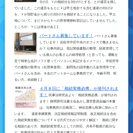
分の2、Ｙの相続分を3分の1とする」との遺言を残し
ていました。この遺言をもとにＸは甲土地全てを含む遺産の3分の2
を、Ｙが預貯金から残りの3分の1を相続することになりました。甲土
地について、まだＡからＸへの所有権移転登記はしていませんでした。
ところが、Ｙには借金があ […]
パートさん募集しています！
パートさん募集
しています！ 浜松市中区中央のオフィスで働きません
か？ 仕事内容は、登記関係書類の整理、財産管理して
いる個人のお客さんの経理処理（と言っても、通帳を
見て簡単な会計ソフト使ってパソコンに転記するイメージ）、市役所等
での書類の取寄せ（社用車使用）、顧問先の請求書の入金管理等です。
パートさんを含め、８名のアットホームな事務所です。 年齢不問、明
るい方。未経験 […]
４月８日に「相続実務必携」が発刊されま
す！
民事法研究会より「相続実務必携」が発刊され
ます！ 静岡県司法書士会あかし運営委員会編の本書
は、当事務所の古橋清二、神谷忠勝も執筆に加わって
います。 遺産承継業務、法定相続情報証明制度、改正相続法を含め
た相続実務全般についてＦＡＱ方式でわかりやすく解説！ 相続に関す
る相談のあり方、相続財産管理人としての対応、共有不動産の処分な
ど、執務現場の悩みに応える垂涎の書です！ […]