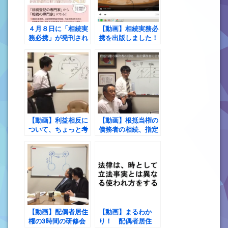
４月８日に「相続実
【動画】相続実務必
務必携」が発刊され
携を出版しました！
ます！
【動画】利益相反に
【動画】根抵当権の
ついて、ちょっと考
債務者の相続、指定
えさせられる事案に
債務者の合意、そし
ぶつかりました。
て、その先の話
【動画】配偶者居住
【動画】まるわか
権の3時間の研修会
り！ 配偶者居住