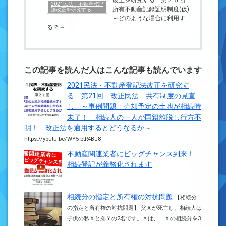
改正を研究する 第２６回
2021民法・不動産登記
所有不動産記録証明制度(仮)
法改正を研究する
～どのような場合に利用す
る？～
この記事を読んだ人はこんな記事も読んでいます
2021民法・不動産登記法改正を研究す
る 第21回 改正民法 共有制度の見直
し ～事例問題 売却予定の土地が相続時
未了！ 相続人の一人が国籍離脱し行方不
明！ 改正法を適用するとどうなるか～
https://youtu.be/WY5-btR4BJ8
不動産関連業者にビッグチャンス到来！
相続登記が義務化されます
相続分の指定と所有権の対抗問題
【相続分
の指定と所有権の対抗問題】 父Ａが死亡し、相続人は
子供の私Ｘと弟Ｙの2名です。Ａは、「Ｘの相続分を3