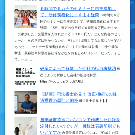
６時間で６万円のセミナーに自主参加し
て、研修義務化にますます疑問
６時間で６万
円のセミナーに自主参加して、研修義務化にますます
疑問 15日、東京の永田町で６時間６万円のセミナ
ーに参加した。交通費を入れれば７万５０００円だ。どんな内容のセミ
ナーか、その内容は明かせないが、それだけ出費しても出席した甲斐が
あった。 セミナー参加者は８名で、ＩＴ企業の経営者、中小企業診
断士、美容院商材販売会社等なかなかおもしろいメンバーだった。そし
て、一人 […]
破産によって解散した会社の抵当権抹消
破
産によって解散した会社の抵当権抹消
https://youtu.be/0hcpli7JtlU
【動画】司法書士必見！ 改正相続法の経
過措置の原則と例外
司法書士必見！ […]
自筆証書遺言にパソコンで作成した目録を
添付したいのですが、目録は表裏印刷でも
いいですか
自筆証書遺言にパソコンで作成した目