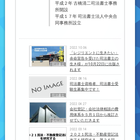
平成２年 古橋清二司法書士事務
所開設
平成１７年 司法書士法人中央合
同事務所設立
2022.10.06
「レジリエントに生きたい：
余命宣告を受けた司法書士の
生き様」が10月22日に出版さ
司法書士
れます
2022.08.16
司法書士資格者、司法書士受
験生募集中です！
司法書士
2022.04.27
会社登記・会社法律相談の費
用体系を５月１日から改訂さ
せていただきます
会社法務
2022.03.14
２０２１民法・不動産登記法