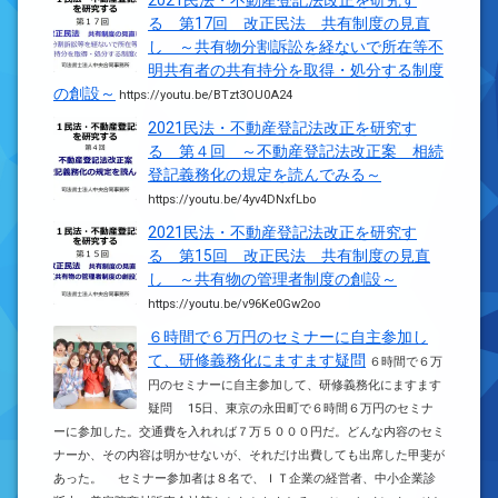
2021民法・不動産登記法改正を研究す
る 第17回 改正民法 共有制度の見直
し ～共有物分割訴訟を経ないで所在等不
明共有者の共有持分を取得・処分する制度
の創設～
https://youtu.be/BTzt3OU0A24
2021民法・不動産登記法改正を研究す
る 第４回 ～不動産登記法改正案 相続
登記義務化の規定を読んでみる～
https://youtu.be/4yv4DNxfLbo
2021民法・不動産登記法改正を研究す
る 第15回 改正民法 共有制度の見直
し ～共有物の管理者制度の創設～
https://youtu.be/v96Ke0Gw2oo
６時間で６万円のセミナーに自主参加し
て、研修義務化にますます疑問
６時間で６万
円のセミナーに自主参加して、研修義務化にますます
疑問 15日、東京の永田町で６時間６万円のセミナ
ーに参加した。交通費を入れれば７万５０００円だ。どんな内容のセミ
ナーか、その内容は明かせないが、それだけ出費しても出席した甲斐が
あった。 セミナー参加者は８名で、ＩＴ企業の経営者、中小企業診