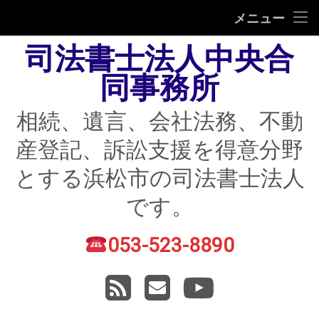
HOME
メニュー
司法書士法人中央合
相続
同事務所
遺言
相続、遺言、会社法務、不動
不動産登記
産登記、訴訟支援を得意分野
債務整理
とする浜松市の司法書士法人
住宅ローン返済にお困りの方
です。
民事紛争
053-523-8890
電話番号:
賃貸トラブル
RSS
メールアドレス
YouTube
会社法務