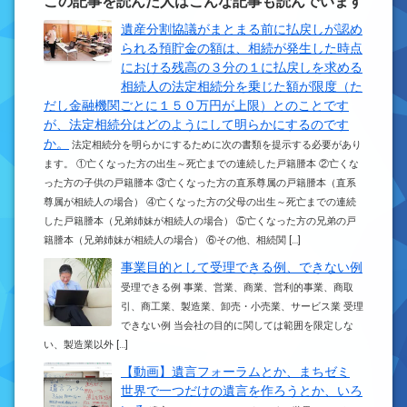
この記事を読んだ人はこんな記事も読んでいます
遺産分割協議がまとまる前に払戻しが認め
られる預貯金の額は、相続が発生した時点
における残高の３分の１に払戻しを求める
相続人の法定相続分を乗じた額が限度（た
だし金融機関ごとに１５０万円が上限）とのことです
が、法定相続分はどのようにして明らかにするのです
か。
法定相続分を明らかにするために次の書類を提示する必要があり
ます。 ①亡くなった方の出生～死亡までの連続した戸籍謄本 ②亡くな
った方の子供の戸籍謄本 ③亡くなった方の直系尊属の戸籍謄本（直系
尊属が相続人の場合） ④亡くなった方の父母の出生～死亡までの連続
した戸籍謄本（兄弟姉妹が相続人の場合） ⑤亡くなった方の兄弟の戸
籍謄本（兄弟姉妹が相続人の場合） ⑥その他、相続関 […]
事業目的として受理できる例、できない例
受理できる例 事業、営業、商業、営利的事業、商取
引、商工業、製造業、卸売・小売業、サービス業 受理
できない例 当会社の目的に関しては範囲を限定しな
い、製造業以外 […]
【動画】遺言フォーラムとか、まちゼミ
世界で一つだけの遺言を作ろうとか、いろ