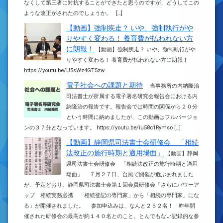
なくして第三者に対抗することができたと思うのですが、どうしてこの
ような改正がされたのでしょうか。 […]
【動画】強制疾走？ いや、強制執行がや
りやすく変わる！ 養育費が払われない方
に朗報！
【動画】強制疾走？ いや、強制執行がや
りやすく変わる！ 養育費が払われない方に朗報！
https://youtu.be/U5sWz4GT5zw
電子社会への課題と期待
当事務所の内納隆治
司法書士が所属する電子署名研究会報告会における内
納隆治の報告です。報告会では時間の関係から２０分
という時間に納めましたが、この動画はフルバージョ
ンの３７分となっています。 https://youtu.be/iu58c1Rymso […]
【動画】静岡県司法書士会研修会 「相続
法改正の施行時期と適用場面」
【動画】静岡
県司法書士会研修会 「相続法改正の施行時期と適用
場面」 ７月２７日、台風で開催が危ぶまれました
が、予定どおり、静岡県司法書士会第１回会員研修会「さらにパワーア
ップ 相続実務必携 「相続登記の専門家」から「相続の専門家」にな
る」が開催されました。 参加申込みは、なんと２５２名！ 昨年開
催された研修会の最高が約１４０名とのこと。とんでもない記録的な参