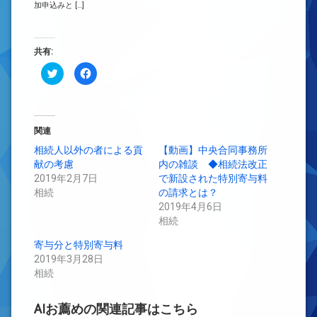
加申込みと […]
共有:
ク
Facebook
リ
で
ッ
共
ク
有
し
す
て
る
Twitter
に
で
は
関連
共
ク
有
リ
相続人以外の者による貢
【動画】中央合同事務所
(新
ッ
献の考慮
し
ク
内の雑談 ◆相続法改正
い
し
2019年2月7日
で新設された特別寄与料
ウ
て
ィ
く
相続
の請求とは？
ン
だ
ド
さ
2019年4月6日
ウ
い
相続
で
(新
開
し
き
い
寄与分と特別寄与料
ま
ウ
す)
ィ
2019年3月28日
ン
相続
ド
ウ
で
開
AIお薦めの関連記事はこちら
き