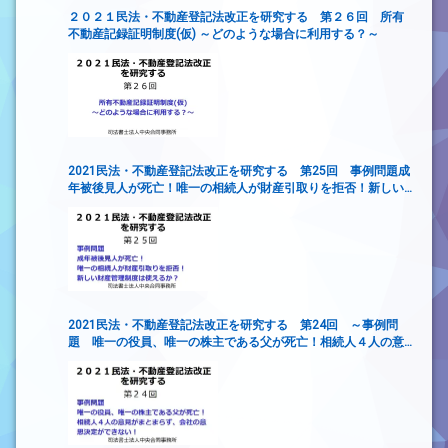
２０２１民法・不動産登記法改正を研究する 第２６回 所有
不動産記録証明制度(仮) ～どのような場合に利用する？～
2021民法・不動産登記法改正を研究する 第25回 事例問題成
年被後見人が死亡！唯一の相続人が財産引取りを拒否！新しい
財産管理制度は使えるか？
2021民法・不動産登記法改正を研究する 第24回 ～事例問
題 唯一の役員、唯一の株主である父が死亡！相続人４人の意
見がまとまらず、会社の意思決定ができない！