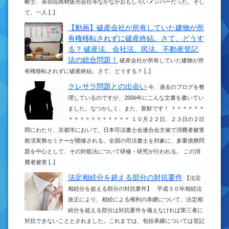
断士、美容院商材販売会社等なかなかおもしろいメンバーだった。そし
て、一人 […]
【動画】破産会社が所有していた建物が所
有権移転されずに破産終結。さて、どうす
る？ 破産法、会社法、民法、不動産登記
法の総合問題！
破産会社が所有していた建物が所
有権移転されずに破産終結。さて、どうする？ […]
クレサラ問題との出会い
今、過去のブログを整
理しているのですが、2006年にこんな文書を書いてい
ました。なつかしく、また、新鮮です！ ＊＊＊＊＊＊
＊＊＊＊＊＊＊＊＊＊＊ １０月２２日、２３日の２日
間にわたり、京都市において、日本司法書士会連合会主催で消費者被害
救済実務セミナーが開催される。全国の司法書士を対象に、多重債務問
題を中心として、その対処法について研修・研究が行われる。 この消
費者被害 […]
法定相続分を超える部分の対抗要件
【法定
相続分を超える部分の対抗要件】 平成３０年相続法
改正により、相続による権利の承継について、法定相
続分を超える部分は対抗要件を備えなければ第三者に
対抗できないこととされました。これまでは、包括承継については登記