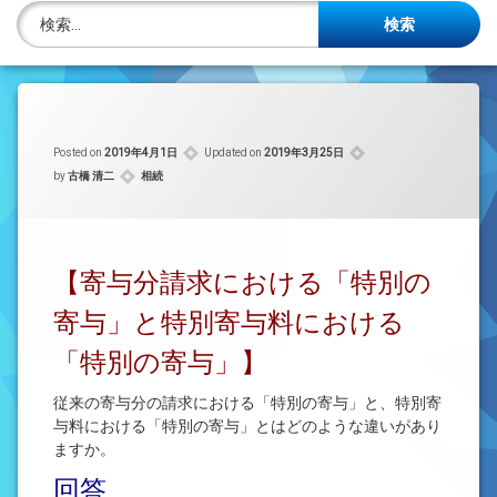
株主名簿管理人
検索:
ご相談について
事務所概要
Posted on
2019年4月1日
Updated on
2019年3月25日
投稿記事一覧
カテゴリー:
by
古橋 清二
相続
アクセス
法律を勉強しよう
【寄与分請求における「特別の
寄与」と特別寄与料における
司法書士資格者・受験生募集中
「特別の寄与」】
従来の寄与分の請求における「特別の寄与」と、特別寄
与料における「特別の寄与」とはどのような違いがあり
ますか。
回答