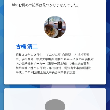
ま
す)
AIのお薦めの記事は見つかりませんでした。
古橋 清二
昭和３３年１０月生 てんびん座 血液型 Ａ 浜松西部
中、浜松西高、中央大学出身 昭和５６年～平成２年 浜松市
内の電子機器メーカー（東証一部上場）で株主総会実務、
契約実務に携わる 平成２年 古橋清二司法書士事務所開設
平成１７年 司法書士法人中央合同事務所設立
コメント