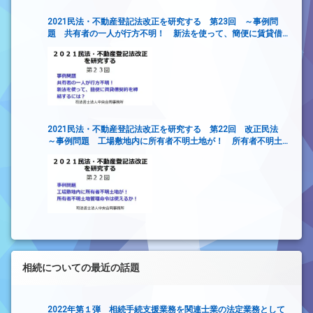
2021民法・不動産登記法改正を研究する 第23回 ～事例問
題 共有者の一人が行方不明！ 新法を使って、簡便に賃貸借
契約を締結するには？
2021民法・不動産登記法改正を研究する 第22回 改正民法
～事例問題 工場敷地内に所有者不明土地が！ 所有者不明土
地管理命令は使えるか！～
相続についての最近の話題
2022年第１弾 相続手続支援業務を関連士業の法定業務として