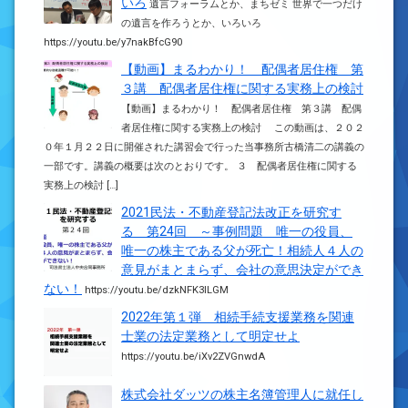
いろ
遺言フォーラムとか、まちゼミ 世界で一つだけ
の遺言を作ろうとか、いろいろ
https://youtu.be/y7nakBfcG90
【動画】まるわかり！ 配偶者居住権 第
３講 配偶者居住権に関する実務上の検討
【動画】まるわかり！ 配偶者居住権 第３講 配偶
者居住権に関する実務上の検討 この動画は、２０２
０年１月２２日に開催された講習会で行った当事務所古橋清二の講義の
一部です。講義の概要は次のとおりです。 ３ 配偶者居住権に関する
実務上の検討 […]
2021民法・不動産登記法改正を研究す
る 第24回 ～事例問題 唯一の役員、
唯一の株主である父が死亡！相続人４人の
意見がまとまらず、会社の意思決定ができ
ない！
https://youtu.be/dzkNFK3ILGM
2022年第１弾 相続手続支援業務を関連
士業の法定業務として明定せよ
https://youtu.be/iXv2ZVGnwdA
株式会社ダッツの株主名簿管理人に就任し