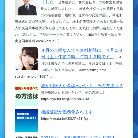
ました
当事務所は、株式会社ダッツの株主名簿管
理人に就任しました。 株式会社ダッツの発行する株
式の名義書換、届出印、住所等の変更の届出、単元未
満株式の買取請求等につきましては、株主名簿管理人である司法書士法
人中央合同事務所が取り扱っております。お気軽にお問い合わせくださ
い。 詳しくは、下記のページをご覧ください。 http://司法書士法人中
央合同事務所.com/kabun […]
４月の土曜なんでも無料相談は、４月２０
日（土）午前９時～午前１２時です。
４
月の土曜なんでも無料相談は、４月２０日（土）午前
９時～午前１２時です。 &amp;lt;img data-
attachment-id="1651" […]
誰が相続人かを調べたい？ その方法は？
誰が相続人かを調べたい？ その方法は？
https://youtu.be/j67EMn874HA
相続登記が義務化されます
https://youtu.be/3XMPz9-i1Rg