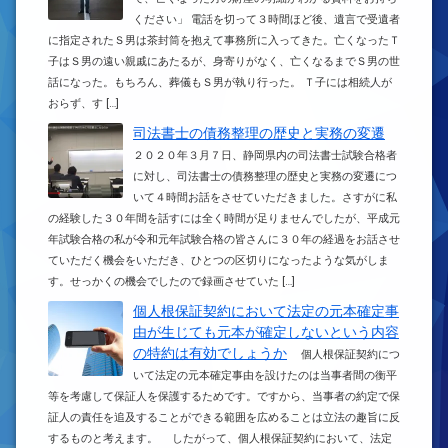
ください」 電話を切って３時間ほど後、遺言で受遺者
に指定されたＳ男は茶封筒を抱えて事務所に入ってきた。亡くなったＴ
子はＳ男の遠い親戚にあたるが、身寄りがなく、亡くなるまでＳ男の世
話になった。もちろん、葬儀もＳ男が執り行った。 Ｔ子には相続人が
おらず、す […]
司法書士の債務整理の歴史と実務の変遷
２０２０年３月７日、静岡県内の司法書士試験合格者
に対し、司法書士の債務整理の歴史と実務の変遷につ
いて４時間お話をさせていただきました。さすがに私
の経験した３０年間を話すには全く時間が足りませんでしたが、平成元
年試験合格の私が令和元年試験合格の皆さんに３０年の経過をお話させ
ていただく機会をいただき、ひとつの区切りになったような気がしま
す。せっかくの機会でしたので録画させていた […]
個人根保証契約において法定の元本確定事
由が生じても元本が確定しないという内容
の特約は有効でしょうか
個人根保証契約につ
いて法定の元本確定事由を設けたのは当事者間の衡平
等を考慮して保証人を保護するためです。ですから、当事者の約定で保
証人の責任を追及することができる範囲を広めることは立法の趣旨に反
するものと考えます。 したがって、個人根保証契約において、法定