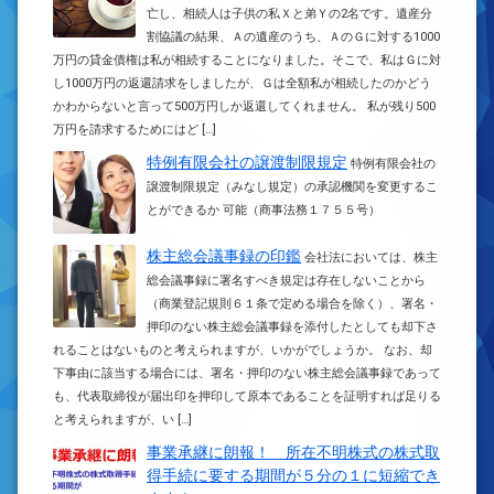
亡し、相続人は子供の私Ｘと弟Ｙの2名です。遺産分
割協議の結果、Ａの遺産のうち、ＡのＧに対する1000
万円の貸金債権は私が相続することになりました。そこで、私はＧに対
し1000万円の返還請求をしましたが、Ｇは全額私が相続したのかどう
かわからないと言って500万円しか返還してくれません。 私が残り500
万円を請求するためにはど […]
特例有限会社の譲渡制限規定
特例有限会社の
譲渡制限規定（みなし規定）の承認機関を変更するこ
とができるか 可能（商事法務１７５５号）
株主総会議事録の印鑑
会社法においては、株主
総会議事録に署名すべき規定は存在しないことから
（商業登記規則６１条で定める場合を除く）、署名・
押印のない株主総会議事録を添付したとしても却下さ
れることはないものと考えられますが、いかがでしょうか。 なお、却
下事由に該当する場合には、署名・押印のない株主総会議事録であって
も、代表取締役が届出印を押印して原本であることを証明すれば足りる
と考えられますが、い […]
事業承継に朗報！ 所在不明株式の株式取
得手続に要する期間が５分の１に短縮でき