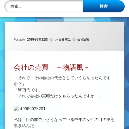
株主名簿管理人
検索:
ご相談について
事務所概要
カテゴリー:
Posted on
2018年8月22日
by
古橋 清二
会社法務
投稿記事一覧
アクセス
会社の売買 －物語風－
法律を勉強しよう
「それで、その会社の代金としていくら払ったんです
か？」
司法書士資格者・受験生募集中
「50万円です」
「それで会社の実印だけをもらったんですか……」
私は、目の前で小さくなっている中年の女性の目の奥を
覗き込んだ。