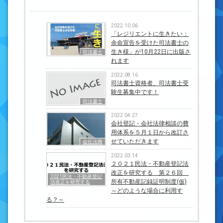
2022.10.06
「レジリエントに生きたい：
余命宣告を受けた司法書士の
生き様」が10月22日に出版さ
司法書士
れます
2022.08.16
司法書士資格者、司法書士受
験生募集中です！
司法書士
2022.04.27
会社登記・会社法律相談の費
用体系を５月１日から改訂さ
せていただきます
会社法務
2022.03.14
２０２１民法・不動産登記法
改正を研究する 第２６回
2021民法・不動産登記
所有不動産記録証明制度(仮)
法改正を研究する
～どのような場合に利用す
る？～