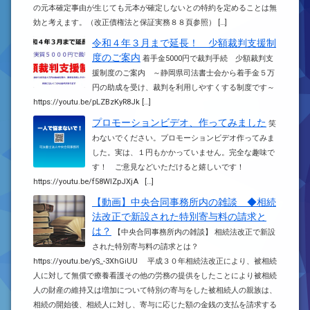
の元本確定事由が生じても元本が確定しないとの特約を定めることは無
効と考えます。（改正債権法と保証実務８８頁参照） […]
令和４年３月まで延長！ 少額裁判支援制
度のご案内
着手金5000円で裁判手続 少額裁判支
援制度のご案内 ～静岡県司法書士会から着手金５万
円の助成を受け、裁判を利用しやすくする制度です～
https://youtu.be/pLZBzKyR8Jk […]
プロモーションビデオ、作ってみました
笑
わないでください。プロモーションビデオ作ってみま
した。実は、１円もかかっていません。完全な趣味で
す！ ご意見などいただけると嬉しいです！
https://youtu.be/f58WlZpJXjA […]
【動画】中央合同事務所内の雑談 ◆相続
法改正で新設された特別寄与料の請求と
は？
【中央合同事務所内の雑談】 相続法改正で新設
された特別寄与料の請求とは？
https://youtu.be/yS_-3XhGiUU 平成３０年相続法改正により、被相続
人に対して無償で療養看護その他の労務の提供をしたことにより被相続
人の財産の維持又は増加について特別の寄与をした被相続人の親族は、
相続の開始後、相続人に対し、寄与に応じた額の金銭の支払を請求する