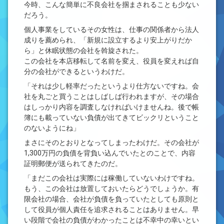
今時、こんな簡単に不良会社を掴まされることも少ない
だろう。
個人事業をしているその女性は、仕事の関係者から法人
成りを薦められ、「新規に設立するより安上がりだか
ら」と休眠状態の会社を斡旋された。
この会社を本店移転して名前を変え、役員を変えれば自
分の会社ができるというわけだ。
「それは少し軽率だったというより仕方ないですね。会
社を丸ごと買うことはしばしば行われますが、その場合
はしっかり内容を調査しなければいけませんね。後で帳
簿にも載っていない負債が出てきてビックリということ
のないようにね」
まさにそのとおりとなってしまったわけだ。その会社が
1,300万円の負債を背負い込んでいたとのことで、内容
証明郵便が送られてきたのだ。
「まだこの会社は実際には稼働していないわけですね。
もう、この会社は放置しておいたらどうでしょうか。有
限会社の場合、会社が負債を負っていたとしても原則と
して役員が個人責任を追求されることはありません。早
い段階で会社の負債がわかったことは不幸中の幸いとい