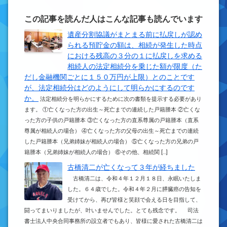
この記事を読んだ人はこんな記事も読んでいます
遺産分割協議がまとまる前に払戻しが認め
られる預貯金の額は、相続が発生した時点
における残高の３分の１に払戻しを求める
相続人の法定相続分を乗じた額が限度（た
だし金融機関ごとに１５０万円が上限）とのことです
が、法定相続分はどのようにして明らかにするのです
か。
法定相続分を明らかにするために次の書類を提示する必要があり
ます。 ①亡くなった方の出生～死亡までの連続した戸籍謄本 ②亡くな
った方の子供の戸籍謄本 ③亡くなった方の直系尊属の戸籍謄本（直系
尊属が相続人の場合） ④亡くなった方の父母の出生～死亡までの連続
した戸籍謄本（兄弟姉妹が相続人の場合） ⑤亡くなった方の兄弟の戸
籍謄本（兄弟姉妹が相続人の場合） ⑥その他、相続関 […]
古橋清二が亡くなって３年が経ちました
古橋清二は、令和４年１２月１８日、永眠いたしま
した。６４歳でした。令和４年２月に膵臓癌の告知を
受けてから、再び皆様と笑顔で会える日を目指して、
闘ってまいりましたが、叶いませんでした。とても残念です。 司法
書士法人中央合同事務所の設立者でもあり、皆様に愛された古橋清二は