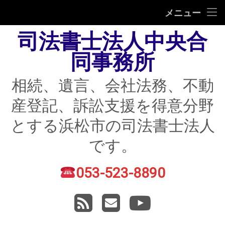
HOME
メニュー
司法書士法人中央合
相続
同事務所
遺言
相続、遺言、会社法務、不動
不動産登記
産登記、訴訟支援を得意分野
債務整理
とする浜松市の司法書士法人
住宅ローン返済にお困りの方
です。
民事紛争
053-523-8890
電話番号:
賃貸トラブル
RSS
メールアドレス
YouTube
会社法務