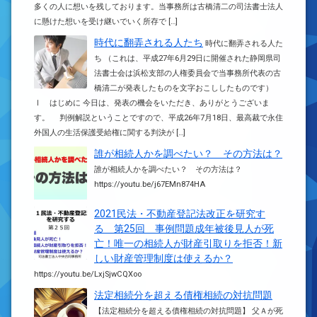
多くの人に想いを残しております。当事務所は古橋清二の司法書士法人
に懸けた想いを受け継いでいく所存で […]
時代に翻弄される人たち
時代に翻弄される人た
ち （これは、平成27年6月29日に開催された静岡県司
法書士会は浜松支部の人権委員会で当事務所代表の古
橋清二が発表したものを文字おこししたものです）
Ⅰ はじめに 今日は、発表の機会をいただき、ありがとうございま
す。 判例解説ということですので、平成26年7月18日、最高裁で永住
外国人の生活保護受給権に関する判決が […]
誰が相続人かを調べたい？ その方法は？
誰が相続人かを調べたい？ その方法は？
https://youtu.be/j67EMn874HA
2021民法・不動産登記法改正を研究す
る 第25回 事例問題成年被後見人が死
亡！唯一の相続人が財産引取りを拒否！新
しい財産管理制度は使えるか？
https://youtu.be/LxjSjwCQXoo
法定相続分を超える債権相続の対抗問題
【法定相続分を超える債権相続の対抗問題】 父Ａが死