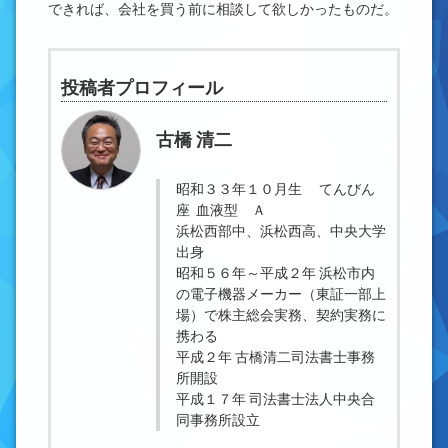
できれば、会社を買う前に相談して欲しかったものだ。
投稿者プロフィール
古橋 清二
昭和３３年１０月生 てんびん
座 血液型 Ａ
浜松西部中、浜松西高、中央大学
出身
昭和５６年～平成２年 浜松市内
の電子機器メーカー（東証一部上
場）で株主総会実務、契約実務に
携わる
平成２年 古橋清二司法書士事務
所開設
平成１７年 司法書士法人中央合
同事務所設立