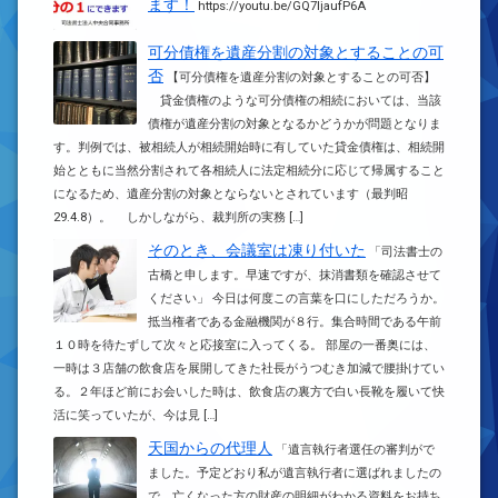
ます！
https://youtu.be/GQ7ljaufP6A
可分債権を遺産分割の対象とすることの可
否
【可分債権を遺産分割の対象とすることの可否】
貸金債権のような可分債権の相続においては、当該
債権が遺産分割の対象となるかどうかが問題となりま
す。判例では、被相続人が相続開始時に有していた貸金債権は、相続開
始とともに当然分割されて各相続人に法定相続分に応じて帰属すること
になるため、遺産分割の対象とならないとされています（最判昭
29.4.8）。 しかしながら、裁判所の実務 […]
そのとき、会議室は凍り付いた
「司法書士の
古橋と申します。早速ですが、抹消書類を確認させて
ください」 今日は何度この言葉を口にしただろうか。
抵当権者である金融機関が８行。集合時間である午前
１０時を待たずして次々と応接室に入ってくる。 部屋の一番奥には、
一時は３店舗の飲食店を展開してきた社長がうつむき加減で腰掛けてい
る。２年ほど前にお会いした時は、飲食店の裏方で白い長靴を履いて快
活に笑っていたが、今は見 […]
天国からの代理人
「遺言執行者選任の審判がで
ました。予定どおり私が遺言執行者に選ばれましたの
で、亡くなった方の財産の明細がわかる資料をお持ち