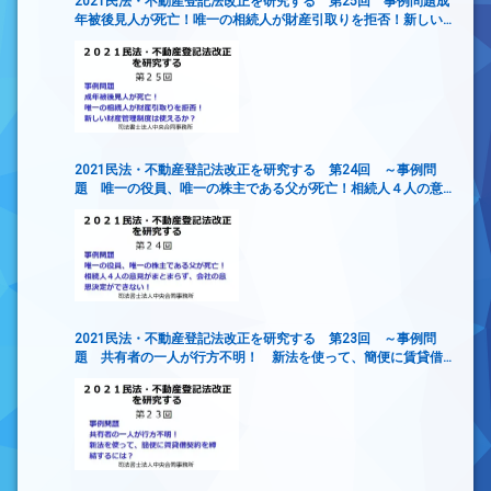
2021民法・不動産登記法改正を研究する 第25回 事例問題成
年被後見人が死亡！唯一の相続人が財産引取りを拒否！新しい
財産管理制度は使えるか？
2021民法・不動産登記法改正を研究する 第24回 ～事例問
題 唯一の役員、唯一の株主である父が死亡！相続人４人の意
見がまとまらず、会社の意思決定ができない！
2021民法・不動産登記法改正を研究する 第23回 ～事例問
題 共有者の一人が行方不明！ 新法を使って、簡便に賃貸借
契約を締結するには？