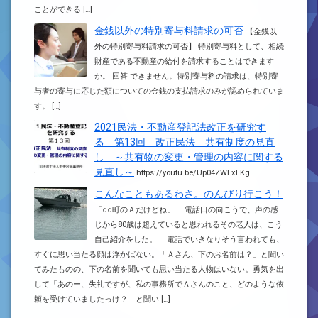
ことができる […]
金銭以外の特別寄与料請求の可否
【金銭以
外の特別寄与料請求の可否】 特別寄与料として、相続
財産である不動産の給付を請求することはできます
か。 回答 できません。特別寄与料の請求は、特別寄
与者の寄与に応じた額についての金銭の支払請求のみが認められていま
す。 […]
2021民法・不動産登記法改正を研究す
る 第13回 改正民法 共有制度の見直
し ～共有物の変更・管理の内容に関する
見直し～
https://youtu.be/Up04ZWLxEKg
こんなこともあるわさ。のんびり行こう！
「○○町のＡだけどね」 電話口の向こうで、声の感
じから80歳は超えていると思われるその老人は、こう
自己紹介をした。 電話でいきなりそう言われても、
すぐに思い当たる顔は浮かばない。「Ａさん、下のお名前は？」と聞い
てみたものの、下の名前を聞いても思い当たる人物はいない。勇気を出
して「あのー、失礼ですが、私の事務所でＡさんのこと、どのような依
頼を受けていましたっけ？」と聞い […]