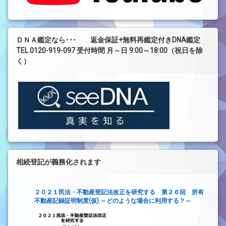
ＤＮＡ鑑定なら･･･ 返金保証+無料再鑑定付きDNA鑑定
TEL 0120-919-097 受付時間 月～日 9:00～18:00（祝日を除
く）
相続登記が義務化されます
２０２１民法・不動産登記法改正を研究する 第２６回 所有
不動産記録証明制度(仮) ～どのような場合に利用する？～