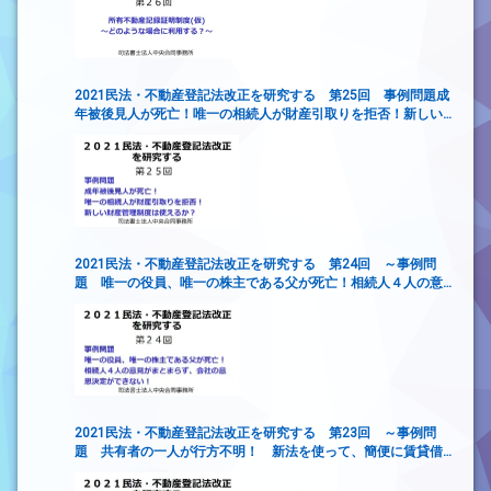
2021民法・不動産登記法改正を研究する 第25回 事例問題成
年被後見人が死亡！唯一の相続人が財産引取りを拒否！新しい
財産管理制度は使えるか？
2021民法・不動産登記法改正を研究する 第24回 ～事例問
題 唯一の役員、唯一の株主である父が死亡！相続人４人の意
見がまとまらず、会社の意思決定ができない！
2021民法・不動産登記法改正を研究する 第23回 ～事例問
題 共有者の一人が行方不明！ 新法を使って、簡便に賃貸借
契約を締結するには？