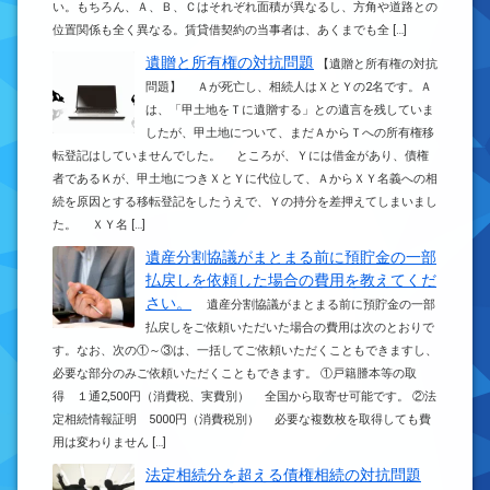
い。もちろん、Ａ、Ｂ、Ｃはそれぞれ面積が異なるし、方角や道路との
位置関係も全く異なる。賃貸借契約の当事者は、あくまでも全 […]
遺贈と所有権の対抗問題
【遺贈と所有権の対抗
問題】 Ａが死亡し、相続人はＸとＹの2名です。Ａ
は、「甲土地をＴに遺贈する」との遺言を残していま
したが、甲土地について、まだＡからＴへの所有権移
転登記はしていませんでした。 ところが、Ｙには借金があり、債権
者であるＫが、甲土地につきＸとＹに代位して、ＡからＸＹ名義への相
続を原因とする移転登記をしたうえで、Ｙの持分を差押えてしまいまし
た。 ＸＹ名 […]
遺産分割協議がまとまる前に預貯金の一部
払戻しを依頼した場合の費用を教えてくだ
さい。
遺産分割協議がまとまる前に預貯金の一部
払戻しをご依頼いただいた場合の費用は次のとおりで
す。なお、次の①～③は、一括してご依頼いただくこともできますし、
必要な部分のみご依頼いただくこともできます。 ①戸籍謄本等の取
得 １通2,500円（消費税、実費別） 全国から取寄せ可能です。 ②法
定相続情報証明 5000円（消費税別） 必要な複数枚を取得しても費
用は変わりません […]
法定相続分を超える債権相続の対抗問題