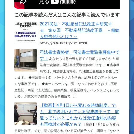
この記事を読んだ人はこんな記事も読んでいます
2021民法・不動産登記法改正を研究す
る 第６回 不動産登記法改正案 ～相続
人申告登記とは？～
https://youtu.be/X3y2LmHrYb8
司法書士資格者、司法書士受験生募集中で
す！
あなたも得意分野を育てて飛躍しませんか？ 司
法書士資格者、司法書士受験生募集中です！ ◆当事務
所では、司法書士資格者、司法書士受験生を募集して
います。 ◆司法書士３名、パートさんを含め、総勢８名のアットホー
ムな事務所です。 ◆ホームページをご覧になってわかるとおり、不動
産登記、商業・法人登記、裁判業務、後見業務等、バランスよく行って
いる、創業50年の歴史のある事務所で […]
【動画】4月1日から変わる時効制度。で
も、巷で説明されている完成猶予って、間
違ってない？ これからは受任通知の内容
も再検討が必要かも？
【動画】4月1日から変わ
る時効制度。でも、巷で説明されている完成猶予って、間違ってない？