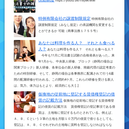
扶助制度
https://youtu.be/rfBj6krtkwI
特例有限会社の譲渡制限規定
特例有限会社の
譲渡制限規定（みなし規定）の承認機関を変更するこ
とができるか 可能（商事法務１７５５号）
あなたは料理を作る人？ それとも食べる
人？
あなたは料理を作る人？ それとも食べる人？
今年も11月に司法書士試験の合格発表があった。来
年1月から、中央新人研修、ブロック（静岡の場合は
関東ブロック）新人研修、各単位会の新人研修、簡裁代理の認定考査の
ための特別研修、そして、静岡の場合は各事務所に配属されて行う6週
間の配属研修が行われる。この間約4ケ月。これらの研修を受ける新人
は、気力、体力はもとより、経済的にも大 […]
仮換地の従前地に登記する賃借権登記の借
賃の記載方法
仮換地の従前地に登記する賃借権登
記の借賃の記載方法 賃借権登記の登記事項である借
賃は、土地毎に登記するものとされている。例えば、
Ａ、Ｂ、Ｃという３筆の土地を月額１０万円の借賃で借りるとしても、
登記は、Ａ、Ｂ、Ｃそれぞれの土地毎に賃料を登記しなければならな