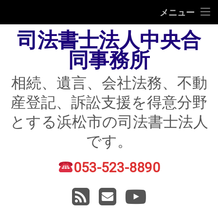
HOME
メニュー
司法書士法人中央合
相続
同事務所
遺言
相続、遺言、会社法務、不動
不動産登記
産登記、訴訟支援を得意分野
債務整理
とする浜松市の司法書士法人
住宅ローン返済にお困りの方
です。
民事紛争
053-523-8890
電話番号:
賃貸トラブル
RSS
メールアドレス
YouTube
会社法務