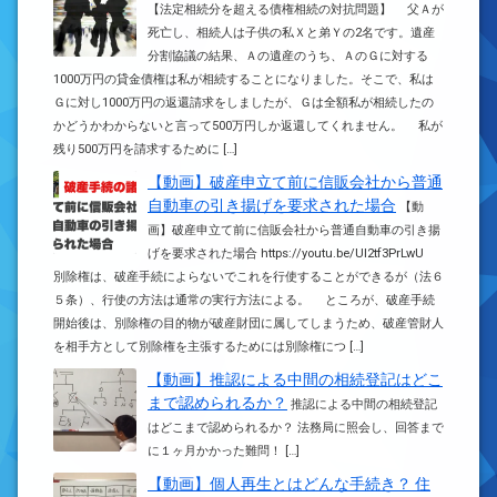
【法定相続分を超える債権相続の対抗問題】 父Ａが
死亡し、相続人は子供の私Ｘと弟Ｙの2名です。遺産
分割協議の結果、Ａの遺産のうち、ＡのＧに対する
1000万円の貸金債権は私が相続することになりました。そこで、私は
Ｇに対し1000万円の返還請求をしましたが、Ｇは全額私が相続したの
かどうかわからないと言って500万円しか返還してくれません。 私が
残り500万円を請求するために […]
【動画】破産申立て前に信販会社から普通
自動車の引き揚げを要求された場合
【動
画】破産申立て前に信販会社から普通自動車の引き揚
げを要求された場合 https://youtu.be/UI2tf3PrLwU
別除権は、破産手続によらないでこれを行使することができるが（法６
５条）、行使の方法は通常の実行方法による。 ところが、破産手続
開始後は、別除権の目的物が破産財団に属してしまうため、破産管財人
を相手方として別除権を主張するためには別除権につ […]
【動画】推認による中間の相続登記はどこ
まで認められるか？
推認による中間の相続登記
はどこまで認められるか？ 法務局に照会し、回答まで
に１ヶ月かかった難問！ […]
【動画】個人再生とはどんな手続き？ 住