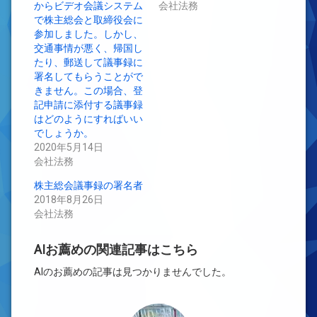
い
し
からビデオ会議システム
会社法務
ウ
て
ィ
く
で株主総会と取締役会に
ン
だ
参加しました。しかし、
ド
さ
ウ
い
交通事情が悪く、帰国し
で
(新
開
し
たり、郵送して議事録に
き
い
署名してもらうことがで
ま
ウ
す)
ィ
きません。この場合、登
ン
ド
記申請に添付する議事録
ウ
はどのようにすればいい
で
開
でしょうか。
き
ま
2020年5月14日
す)
会社法務
株主総会議事録の署名者
2018年8月26日
会社法務
AIお薦めの関連記事はこちら
AIのお薦めの記事は見つかりませんでした。