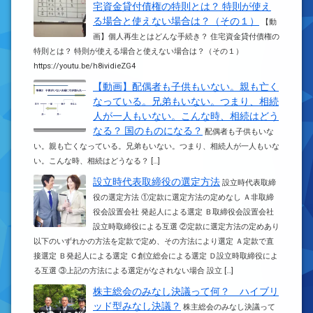
宅資金貸付債権の特則とは？ 特則が使え
る場合と使えない場合は？（その１）
【動
画】個人再生とはどんな手続き？ 住宅資金貸付債権の
特則とは？ 特則が使える場合と使えない場合は？（その１）
https://youtu.be/h8ividieZG4
【動画】配偶者も子供もいない。親も亡く
なっている。兄弟もいない。つまり、相続
人が一人もいない。こんな時、相続はどう
なる？ 国のものになる？
配偶者も子供もいな
い。親も亡くなっている。兄弟もいない。つまり、相続人が一人もいな
い。こんな時、相続はどうなる？ […]
設立時代表取締役の選定方法
設立時代表取締
役の選定方法 ①定款に選定方法の定めなし Ａ非取締
役会設置会社 発起人による選定 Ｂ取締役会設置会社
設立時取締役による互選 ②定款に選定方法の定めあり
以下のいずれかの方法を定款で定め、その方法により選定 Ａ定款で直
接選定 Ｂ発起人による選定 Ｃ創立総会による選定 Ｄ設立時取締役によ
る互選 ③上記の方法による選定がなされない場合 設立 […]
株主総会のみなし決議って何？ ハイブリ
ッド型みなし決議？
株主総会のみなし決議って