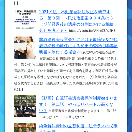
[…]
2021民法・不動産登記法改正を研究す
る 第３回 ～民法改正案９０４条の３
（期間経過後の遺産の分割における相続
分）を考える～
https://youtu.be/ANroZSPJ2HE
非取締役会設置会社における取締役及び代
表取締役の就任による変更の登記に印鑑証
明書を添付する場合
○代表取締役の選任を証す
る書面に係る印鑑証明書（商登規第６１条第４項第１
号，第２号) 次に掲げる印鑑につき，当該印鑑と変更前の代表取締役が
登記所に提出している印鑑とが同一である場合を除き，市区町村長の作
成した証明書を添付しなければならないとされた。 (a) 取締役が各自会
社を代表するときは，議長及び出席した取締役が議事録に押印した印鑑
(b) […]
【動画】自筆証書遺言書保管制度始まりま
す！ 第二話 やっぱりハードル高くな
い？
自筆証書遺言書保管制度始まります！ 第二話
やっぱりハードル高くない？
紛争解決費用の立替制度 法テラスの民事