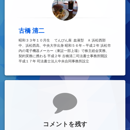
古橋 清二
昭和３３年１０月生 てんびん座 血液型 Ａ 浜松西部
中、浜松西高、中央大学出身 昭和５６年～平成２年 浜松市
内の電子機器メーカー（東証一部上場）で株主総会実務、
契約実務に携わる 平成２年 古橋清二司法書士事務所開設
平成１７年 司法書士法人中央合同事務所設立
コメント
コメントを残す