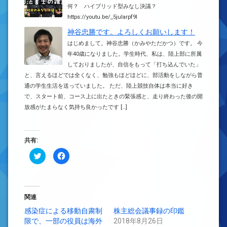
何？ ハイブリッド型みなし決議？
https://youtu.be/_5juIarpf9I
神谷忠勝です。よろしくお願いします！
はじめまして。神谷忠勝（かみやただかつ）です。 今
年40歳になりました。学生時代、私は、陸上部に所属
しておりましたが、自信をもって「打ち込んでいた」
と、言えるほどでは全くなく、勉強もほどほどに、部活動をしながら普
通の学生生活を送っていました。 ただ、陸上競技自体は本当に好き
で、スタート前、コース上に出たときの緊張感と、走り終わった後の開
放感がたまらなく気持ち良かったです […]
共有:
ク
Facebook
リ
で
ッ
共
ク
有
し
す
て
る
Twitter
に
で
は
関連
共
ク
有
リ
感染症による移動自粛制
株主総会議事録の印鑑
(新
ッ
限で、一部の役員は海外
し
ク
2018年8月26日