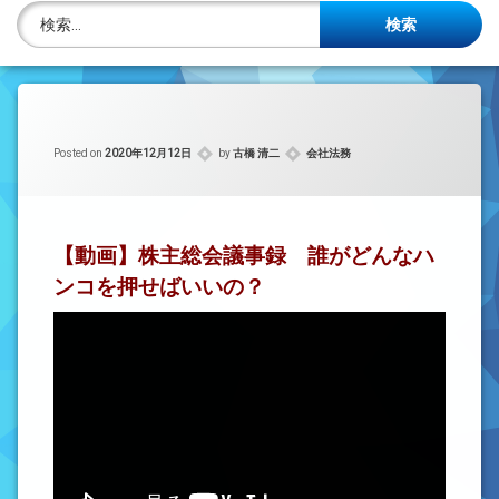
株主名簿管理人
検索:
ご相談について
事務所概要
カテゴリー:
Posted on
2020年12月12日
by
古橋 清二
会社法務
投稿記事一覧
アクセス
【動画】株主総会議事録 誰がどんなハ
法律を勉強しよう
ンコを押せばいいの？
司法書士資格者・受験生募集中