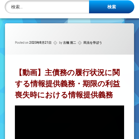
株主名簿管理人
検索:
ご相談について
事務所概要
カテゴリー:
Posted on
2020年8月21日
by
古橋 清二
民法を学ぼう
投稿記事一覧
アクセス
【動画】主債務の履行状況に関
法律を勉強しよう
する情報提供義務・期限の利益
司法書士資格者・受験生募集中
喪失時における情報提供義務