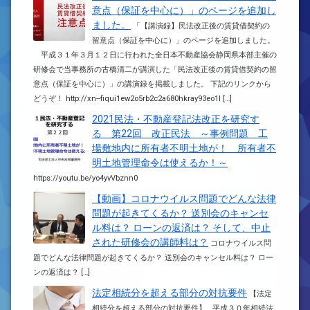
意点（保証を中心に）」のページを追加し
ました。
「【講演録】民法改正後の賃貸借契約の
留意点（保証を中心に）」のページを追加しました。
平成３１年３月１２日に行われた全日本不動産協会静岡県本部主催の
研修会で当事務所の古橋清二が講演した「民法改正後の賃貸借契約の留
意点（保証を中心に）」の講演録を掲載しました。 下記のリンクから
どうぞ！ http://xn--fiqui1ew2o5rb2c2a680hkray93eo1l […]
2021民法・不動産登記法改正を研究す
る 第22回 改正民法 ～事例問題 工
場敷地内に所有者不明土地が！ 所有者不
明土地管理命令は使えるか！～
https://youtu.be/yo4yvVbznn0
【動画】コロナウイルス問題でどんな法律
問題が起きてくるか？ 送別会のキャンセ
ル料は？ ローンの返済は？ そして、中止
された研修会の講師料は？
コロナウイルス問
題でどんな法律問題が起きてくるか？ 送別会のキャンセル料は？ ロー
ンの返済は？ […]
法定相続分を超える部分の対抗要件
【法定
相続分を超える部分の対抗要件】 平成３０年相続法