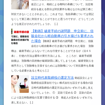
改正により、相続による権利の承継について、法定相
続分を超える部分は対抗要件を備えなければ第三者に
対抗できないこととされました。これまでは、包括承継については登記
なくして第三者に対抗することができたと思うのですが、どうしてこの
ような改正がされたのでしょうか。 […]
【動画】破産手続の諸問題 申立前に、信
販会社から軽自動車の引き揚げを要求され
た場合
【動画】破産手続の諸問題 申立前に、信販
会社から軽自動車の引き揚げを要求された場合 別除
権は、破産手続によらないでこれを行使することができるが（法６５
条）、行使の方法は通常の実行方法による。 ところが、破産手続開
始後は、別除権の目的物が破産財団に属してしまうため、破産管財人を
相手方として別除権を主張するためには別除権について対抗要件を具備
している必要があると考えら […]
設立時代表取締役の選定方法
発起設立により
取締役会設置会社でない株式会社を設立する場合の設
立時代表取締役の選定方法は次のいずれでも差し支え
ないでしょうか。 ① 定款で定める ② 定款の定め
により設立時取締役の互選で選任する ③ 発起人が定める いずれでも
差し支えない。 […]