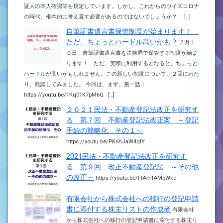
証人の本人確認等を規定しています。しかし、これからのウイズコロナ
の時代。根本的に考え直す必要があるのではないでしょうか？ […]
自筆証書遺言書保管制度が始まります！
ただ、ちょっとハードル高いかも？
７月１
０日、自筆証書遺言書を法務局で保管する制度が始ま
ります！ ただ、実際に利用するとなると、ちょっと
ハードルが高いかもしれません。この新しい制度について、２回にわた
り、雑談してみました。 今回は、まず、第一話！
https://youtu.be/1Kq01K7pM6Q […]
２０２１民法・不動産登記法改正を研究す
る 第７回 不動産登記法改正案 ～登記
手続の簡略化 その１～
https://youtu.be/PK6hJaW4qIY
2021民法・不動産登記法改正を研究す
る 第９回 改正不動産登記法 ～その他
の改正～
https://youtu.be/FtAmlAMoWkc
有限会社から株式会社への移行の登記申請
書に添付する株主リストの作成者
有限会社
から株式会社への移行の登記申請書に添付する株主リ