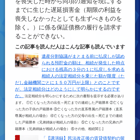
を喪失した時から同項の通知を現にする
までに生じた遅延損害金（期限の利益を
喪失しなかったとしても生ずべきものを
除く。）に係る保証債務の履行を請求す
ることができない。
この記事を読んだ人はこんな記事も読んでいます
遺産分割協議がまとまる前に払戻しが認め
られる預貯金の額は、相続が発生した時点
における残高の３分の１に払戻しを求める
相続人の法定相続分を乗じた額が限度（た
だし金融機関ごとに１５０万円が上限）とのことです
が、法定相続分はどのようにして明らかにするのです
か。
法定相続分を明らかにするために次の書類を提示する必要があり
ます。 ①亡くなった方の出生～死亡までの連続した戸籍謄本 ②亡くな
った方の子供の戸籍謄本 ③亡くなった方の直系尊属の戸籍謄本（直系
尊属が相続人の場合） ④亡くなった方の父母の出生～死亡までの連続
した戸籍謄本（兄弟姉妹が相続人の場合） ⑤亡くなった方の兄弟の戸
籍謄本（兄弟姉妹が相続人の場合） ⑥その他、相続関 […]
「【講演録】民法改正後の賃貸借契約の留