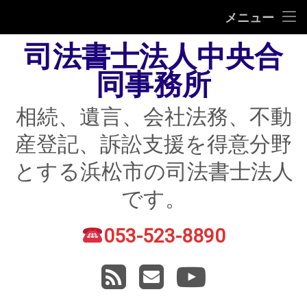
HOME
メニュー
司法書士法人中央合
相続
同事務所
遺言
相続、遺言、会社法務、不動
不動産登記
産登記、訴訟支援を得意分野
債務整理
とする浜松市の司法書士法人
住宅ローン返済にお困りの方
です。
民事紛争
053-523-8890
電話番号:
賃貸トラブル
RSS
メールアドレス
YouTube
会社法務