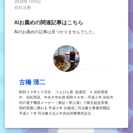
す)
ィ
2020年7月9日
ン
会社法務
ド
ウ
で
開
AIお薦めの関連記事はこちら
き
ま
す)
AIのお薦めの記事は見つかりませんでした。
古橋 清二
昭和３３年１０月生 てんびん座 血液型 Ａ 浜松西部
中、浜松西高、中央大学出身 昭和５６年～平成２年 浜松市
内の電子機器メーカー（東証一部上場）で株主総会実務、
契約実務に携わる 平成２年 古橋清二司法書士事務所開設
平成１７年 司法書士法人中央合同事務所設立