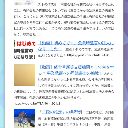
ストの作成者 有限会社から株式会社へ移行するため
には、有限会社の株主総会において商号変更にかかる定款変更の決議を
行い、これにもとづいて株式会社の設立登記の申請と有限会社の解散登
記の申請を同時に行う必要がある。移行前の有限会社と移行後の株式会
社は同一人格ではあるが、単に商号変更の登記申請をすればよいのでは
なく、株式会社 […]
【動画】初めてです。危急時遺言の証人に
なりました！
【動画】初めてです。危急時遺言の
証人になりました！ https://youtu.be/IchutLEiA9Q
【動画】経営革新等支援機関として何をす
る？ 事業承継への司法書士の挑戦！
大きな
社会問題になりつつある事業承継。会社法の専門家と
して司法書士がどのように関わっていくか。司法書士
の役割について、経営革新等支援機関に認定された司法書士法人中央合
同事務所。代表の古橋清二がおおいに語ります。
https://youtu.be/YfAI96Int2Q […]
「二段の推定」の典型例
「二段の推定」の典型
例 所有権保存登記抹消登記手続等請求事件（高知地
裁（第一審）平成２１年２月１０日） 事案 原告