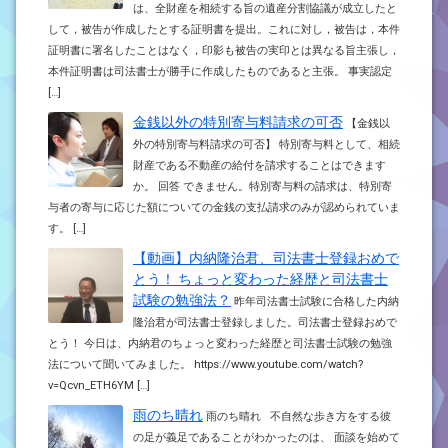
は、全財産を相続する旨の遺産分割協議が成立したと
して，被告が作成したとする証明書を提出。これに対し，被告は，本件
証明書に署名したことはなく，印影も被告の実印とは異なる旨主張し，
本件証明書は司法書士が勝手に作成したものであると主張。 事実認定
[…]
金銭以外の特別寄与料請求の可否
【金銭以
外の特別寄与料請求の可否】 特別寄与料として、相続
財産である不動産の給付を請求することはできます
か。 回答 できません。特別寄与料の請求は、特別寄
与者の寄与に応じた額についての金銭の支払請求のみが認められていま
す。 […]
【動画】内納隆治君、司法書士登録おめで
とう！ ちょっと変わった経歴と司法書士
試験の勉強法？
昨年司法書士試験に合格した内納
隆治君が司法書士登録しました。司法書士登録おめで
とう！ 今日は、内納君のちょっと変わった経歴と司法書士試験の勉強
法について聞いてみました。 https://www.youtube.com/watch?
v=Qcvn_ETH6YM […]
雨のち晴れ
雨のち晴れ 不自然な歩き方をする彼
の足が義足であることがわかったのは、 面談を始めて