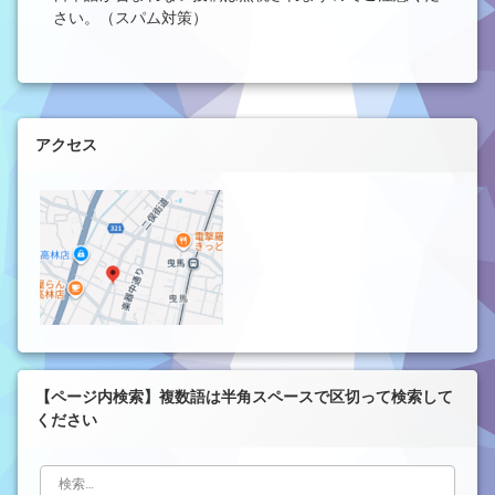
さい。（スパム対策）
左サイドバー
アクセス
【ページ内検索】複数語は半角スペースで区切って検索して
ください
検索: