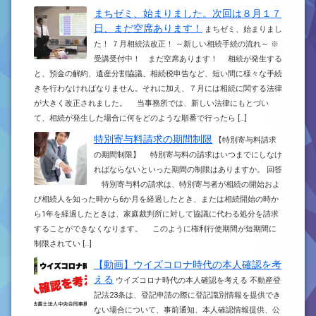
まちゼミ、始まりました。次回は８月１７
日、まだ空席あります！
まちゼミ、始まりまし
た！ ７月相続法改正！ ～新しい相続手続の流れ～ ※
受講受付中！ まだ空席あります！ 相続が発生する
と、預金の解約、遺産分割協議、相続税申告など、短い間に様々な手続
きを行わなければなりません。それに加え、７月には相続に関する法律
が大きく改正されました。 当事務所では、新しい法律にもとづい
て、相続が発生した場合に何をどのような順番で行ったら […]
特別寄与料請求の期間制限
【特別寄与料請求
の期間制限】 特別寄与料の請求はいつまでにしなけ
ればならないといった期間の制限はありますか。 回答
特別寄与料の請求は、特別寄与者が相続の開始およ
び相続人を知った時から6か月を経過したとき、または相続開始の時か
ら1年を経過したときは、家庭裁判所に対して協議に代わる処分を請求
することができなくなります。 このように権利行使期間が短期間に
制限されてい […]
【動画】ウイズコロナ時代の本人確認を考
える
ウイズコロナ時代の本人確認を考える 不動産登
記法23条は、登記申請の際に登記識別情報を提供でき
ない場合について、事前通知、本人確認情報提供、公