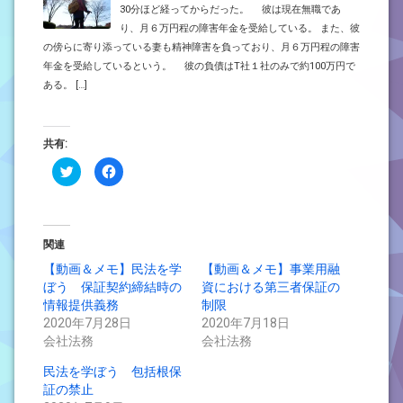
30分ほど経ってからだった。 彼は現在無職であ
り、月６万円程の障害年金を受給している。 また、彼
の傍らに寄り添っている妻も精神障害を負っており、月６万円程の障害
年金を受給しているという。 彼の負債はT社１社のみで約100万円で
ある。 […]
共有:
ク
Facebook
リ
で
ッ
共
ク
有
し
す
て
る
Twitter
に
で
は
関連
共
ク
有
リ
【動画＆メモ】民法を学
【動画＆メモ】事業用融
(新
ッ
ぼう 保証契約締結時の
し
ク
資における第三者保証の
い
し
情報提供義務
制限
ウ
て
ィ
く
2020年7月28日
2020年7月18日
ン
だ
会社法務
ド
さ
会社法務
ウ
い
で
(新
民法を学ぼう 包括根保
開
し
き
い
証の禁止
ま
ウ