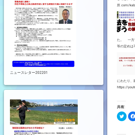
所.com/kabu
た。 一方
等の定めは
ニュースレター202201
にわたり、
https://yo
共有:
ク
リ
ッ
ク
し
て