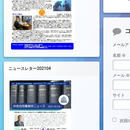
コメ
メールア
名前
※
ニュースレター202104
メール
※
サイト
次回