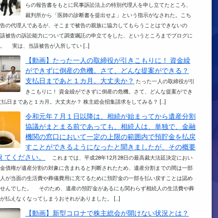
らの報告書をもとに民事訴訟法上の特別代理人を申し立てたところ、
裁判所から「医師の診断書を提出せよ」という指示がなされた。こち
原告の代理人であるが、そこまで被告の親族に協力してもらうことはできないの
当該被告の訴訟能力について調査嘱託の申立てをした、というところまでブログに
。 実は、当該被告が入所してい […]
【動画】たった一人の取締役が引きこもりに！ 資金繰
ができずに倒産の危機。さて、どんな提案ができる？
支払日まであと１カ月。大丈夫か？
たった一人の取締役が引
きこもりに！ 資金繰ができずに倒産の危機。さて、どんな提案ができ
支払日まであと１カ月。大丈夫か？ 株主総会招集請求をしてみる？ […]
令和元年７月１日以降は、相続が始まってから遺産分割
協議がまとまる前であっても、相続人は、単独で、金融
機関の窓口において一定の上限の範囲内で預貯金を払戻
すことができるようになったと聞きましたが、その概要
えてください。
これまでは、平成28年12月28日の最高裁大法廷決定におい
貯金債権が遺産分割の対象に含まれると判断されたため、遺産分割までの間は一部
続人が当面の生活費や葬儀費用に充てるために預貯金の一部を払い戻すことは認め
ませんでした。 そのため、遺産の預貯金があるにも関わらず相続人の生活費や葬
が払えなくなってしまうおそれがありました。 […]
【動画】新型コロナで株主総会が開けない状況とは？