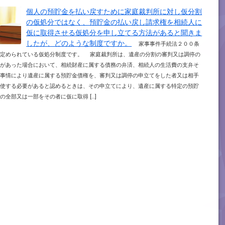
個人の預貯金を払い戻すために家庭裁判所に対し仮分割
の仮処分ではなく、預貯金の払い戻し請求権を相続人に
仮に取得させる仮処分を申し立てる方法があると聞きま
したが、どのような制度ですか。
家事事件手続法２００条
に定められている仮処分制度です。 家庭裁判所は、遺産の分割の審判又は調停の
てがあった場合において、相続財産に属する債務の弁済、相続人の生活費の支弁そ
の事情により遺産に属する預貯金債権を、審判又は調停の申立てをした者又は相手
行使する必要があると認めるときは、その申立てにより、遺産に属する特定の預貯
の全部又は一部をその者に仮に取得 […]