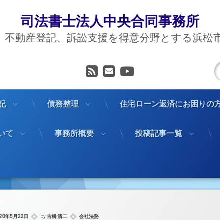
司法書士法人中央合同事務所
、不動産登記、訴訟支援を得意分野とする浜松
RSS
メールアドレス
YouTube
記
債務整理
住宅ローン返済にお困りの
いて
事務所概要
投稿記事一覧
カテゴリー:
020年5月22日
by
古橋 清二
会社法務