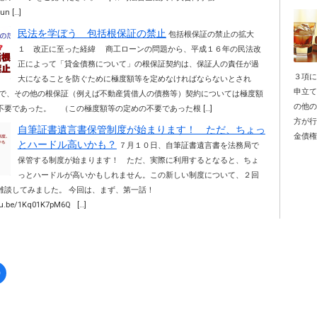
n […]
民法を学ぼう 包括根保証の禁止
包括根保証の禁止の拡大
１ 改正に至った経緯 商工ローンの問題から、平成１６年の民法改
正によって「貸金債務について」の根保証契約は、保証人の責任が過
３項
大になることを防ぐために極度額等を定めなければならないとされ
申立
で、その他の根保証（例えば不動産賃借人の債務等）契約については極度額
の他
不要であった。 （この極度額等の定めの不要であった根 […]
方が
自筆証書遺言書保管制度が始まります！ ただ、ちょっ
金債権
とハードル高いかも？
７月１０日、自筆証書遺言書を法務局で
保管する制度が始まります！ ただ、実際に利用するとなると、ちょ
っとハードルが高いかもしれません。この新しい制度について、２回
雑談してみました。 今回は、まず、第一話！
utu.be/1Kq01K7pM6Q […]
Facebook
で
共
有
す
る