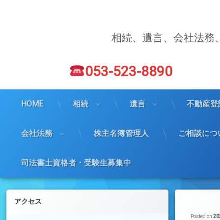
コ
ン
テ
ン
相続、遺言、会社法務
ツ
へ
電話番号:
ス
053-523-8890
キ
ッ
プ
HOME
相続
遺言
不動産登
会社法務
株主名簿管理人
ご相談につ
司法書士資格者・受験生募集中
左サイドバー
アクセス
Posted on
2