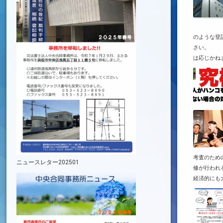
のような登
さい。 も
は応じかねま
考査のため
ニュースレター202501
修が行われ
経済的にも大 