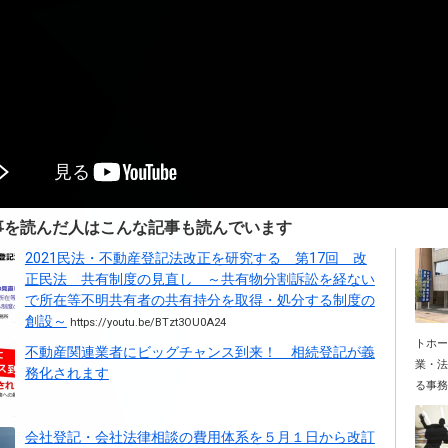
事を読んだ人はこんな記事も読んでいます
2021民法・不動産登記法改正を研究する 第17回 改
正民法 共有制度の見直し ～共有物分割訴訟を経ない
で所在等不明共有者の共有持分を取得・処分する制度の
創設～
https://youtu.be/BTzt3OU0A24
トホー
不動産関連業者にビッグチャンス到来！ 相続登記が義
業・法
務化されます
る事務所
会社登記・会社法律相談の費用体系を５月１日から改訂