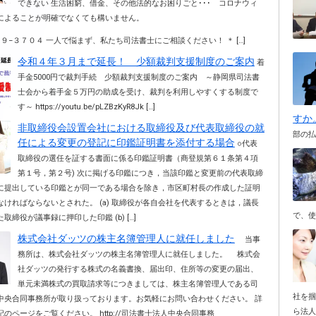
できない 生活困窮、借金、その他法的なお困りごと･･･ コロナウィ
によることが明確でなくても構いません。
９−３７０４ 一人で悩まず、私たち司法書士にご相談ください！ ＊ […]
令和４年３月まで延長！ 少額裁判支援制度のご案内
着
手金5000円で裁判手続 少額裁判支援制度のご案内 ～静岡県司法書
士会から着手金５万円の助成を受け、裁判を利用しやすくする制度で
す～ https://youtu.be/pLZBzKyR8Jk […]
すか
非取締役会設置会社における取締役及び代表取締役の就
部の
任による変更の登記に印鑑証明書を添付する場合
○代表
取締役の選任を証する書面に係る印鑑証明書（商登規第６１条第４項
第１号，第２号) 次に掲げる印鑑につき，当該印鑑と変更前の代表取締
に提出している印鑑とが同一である場合を除き，市区町村長の作成した証明
なければならないとされた。 (a) 取締役が各自会社を代表するときは，議長
取締役が議事録に押印した印鑑 (b) […]
株式会社ダッツの株主名簿管理人に就任しました
当事
務所は、株式会社ダッツの株主名簿管理人に就任しました。 株式会
社ダッツの発行する株式の名義書換、届出印、住所等の変更の届出、
単元未満株式の買取請求等につきましては、株主名簿管理人である司
社を掴
中央合同事務所が取り扱っております。お気軽にお問い合わせください。 詳
ら法人
のページをご覧ください。 http://司法書士法人中央合同事務