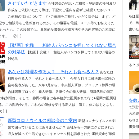
させていただきます
会社関係の登記・ご相談・契約書の検討及び
作成をご依頼いただく際は、下記のご案内を必ずご確認ください １．
らは
ご依頼の流れについて ① ご依頼をご検討いただく場合は、まず、ど
で、
記やご相談等をご依頼されるのか、その概要を電話、メール等でお伝えくだ
書いた
っとも、この段階では、具体的な書類の作成方法やその内容等のご相談に
す。 ② […]
【動画】究極！ 相続人がハンコを押してくれない場合
の対処法
【動画】究極！ 相続人がハンコを押してくれない場合の
対処法
る？ 
あなたは料理を作る人？ それとも食べる人？
あなたは
料理を作る人？ それとも食べる人？ 今年も11月に司法書士試験の
合格発表があった。来年1月から、中央新人研修、ブロック（静岡の場
合は関東ブロック）新人研修、各単位会の新人研修、簡裁代理の認定
の特別研修、そして、静岡の場合は各事務所に配属されて行う6週間の配属研
を教
る。この間約4ケ月。これらの研修を受ける新人は、気力、体力はもとより、
て預
[…]
の相
新型コロナウイルス相談会のご案内
られ
新型コロナウイルスの影
儀費用
響で困っていることはありませんか？ 会社から一方的にクビにされた
収入が減って生活できない キャンセル料を請求された 運転資金が確保