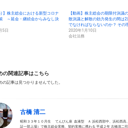
r
に
は
ク
リ
り】株主総会における新型コロナ
【動画】株主総会の期限付決議
ッ
策 ～延会・継続会からみなし決
ク
散決議と解散の効力発生の間は2
し
でなければならないのか？ その
て
く
月5日
2020年1月10日
だ
さ
会社法務
い
(新
し
い
ウ
ィ
ン
ド
ウ
で
薦めの関連記事はこちら
開
き
ま
薦めの記事は見つかりませんでした。
す)
古橋 清二
昭和３３年１０月生 てんびん座 血液型 Ａ 浜松西部中、浜松西高
証一部上場）で株主総会実務、契約実務に携わる 平成２年 古橋清二司