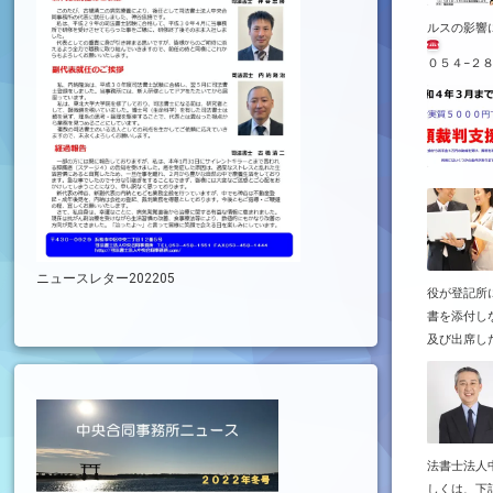
ルスの影響
０５４−２８
ニュースレター202205
役が登記所
書を添付し
及び出席した
法書士法人
しくは、下記