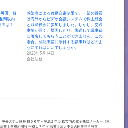
の可否。解
感染症による移動自粛制限で、一部の役員
週間以内
は海外からビデオ会議システムで株主総会
理由は？
と取締役会に参加しました。しかし、交通
事情が悪く、帰国したり、郵送して議事録
に署名してもらうことができません。この
場合、登記申請に添付する議事録はどのよ
うにすればいいでしょうか。
2020年5月14日
会社法務
、中央大学出身 昭和５６年～平成２年 浜松市内の電子機器メーカー（東
法書士事務所開設 平成１７年 司法書士法人中央合同事務所設立