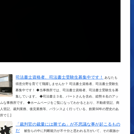
司法書士資格者、司法書士受験生募集中です！
あなたも
得意分野を育てて飛躍しませんか？ 司法書士資格者、司法書士受験生
募集中です！ ◆当事務所では、司法書士資格者、司法書士受験生を募
集しています。 ◆司法書士３名、パートさんを含め、総勢８名のアッ
ムな事務所です。 ◆ホームページをご覧になってわかるとおり、不動産登記、商
人登記、裁判業務、後見業務等、バランスよく行っている、創業50年の歴史のあ
で […]
「裁判官の裁量には勝てぬ」が不思議な事が起こるもの
だ
被告らの中に判断能力が不十分と思われる方がいて、その親族か