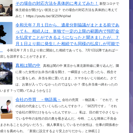
その場合の対応方法を具体的に考えてみた！
新型コロナで
株主総会が開けない状況とは？ その場合の対応方法を具体的に考えて
みた！ https://youtu.be/5EZ59VqViwI
令和元年７月１日から、遺産分割協議がまとまる前であ
っても、相続人は、単独で一定の上限の範囲内で預貯金
を払戻すことができるようになったと聞きましたが、７
月１日より前に発生した相続でも同様の払戻しが可能で
。
令和元年７月１日より前に開始した相続であっても、7月1日以降であれば一
払戻しを請求することができます。
真相は闇の中
真相は闇の中 東京から東北新幹線に乗り込んだ。隣
に座った女性がお弁当の蓋を開け、一瞬固まったと思ったら、残念そ
うに蓋をしめ、弁当を前に置いたまま、スマホをいじり始めた。さて
は、お箸が入っていなかったのではないか？ 僕も弁当食べ終わったの
で、使います？って聞いてみようかな […]
会社の売買 －物語風－
会社の売買 －物語風－ 「それで、そ
の会社の代金としていくら払ったんですか？」「50万円です」「それ
で会社の実印だけをもらったんですか……」 私は、目の前で小さくなっ
ている中年の女性の目の奥を覗き込んだ。今時、こんな簡単に不良会
まされることも少ないだろう。 個人事業をしているその女性は、仕事の関係者か
成りを薦められ、「新規に設立するより安上がりだから」と休眠 […]