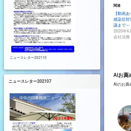
Twitte
で
関連
共
有
【動画あ
(新
感染症対
し
い
議まで～
ウ
ィ
2020年6
ン
会社法務
ド
ウ
で
開
き
ま
ニュースレター202110
す)
AIお
ニュースレター202107
AIのお