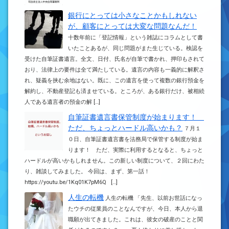
銀行にとっては小さなことかもしれない
が、顧客にとっては大変な問題なんだ！
十数年前に「登記情報」という雑誌にコラムとして書
いたことあるが、同じ問題がまた生じている。検認を
受けた自筆証書遺言。全文、日付、氏名が自筆で書かれ、押印もされて
おり、法律上の要件は全て満たしている。遺言の内容も一義的に解釈さ
れ、疑義を挟む余地はない。既に、この遺言を使って複数の銀行預金を
解約し、不動産登記も済ませている。ところが、ある銀行だけ、被相続
人である遺言者の預金の解 […]
自筆証書遺言書保管制度が始まります！
ただ、ちょっとハードル高いかも？
７月１
０日、自筆証書遺言書を法務局で保管する制度が始ま
ります！ ただ、実際に利用するとなると、ちょっと
ハードルが高いかもしれません。この新しい制度について、２回にわた
り、雑談してみました。 今回は、まず、第一話！
https://youtu.be/1Kq01K7pM6Q […]
人生の転機
人生の転機 「先生、以前お世話になっ
たウチの従業員のことなんですが、今日、本人から退
職願が出てきました。これは、彼女の破産のことと関