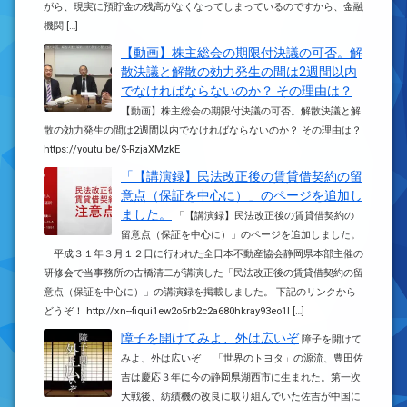
がら、現実に預貯金の残高がなくなってしまっているのですから、金融
機関 […]
【動画】株主総会の期限付決議の可否。解
散決議と解散の効力発生の間は2週間以内
でなければならないのか？ その理由は？
【動画】株主総会の期限付決議の可否。解散決議と解
散の効力発生の間は2週間以内でなければならないのか？ その理由は？
https://youtu.be/S-RzjaXMzkE
「【講演録】民法改正後の賃貸借契約の留
意点（保証を中心に）」のページを追加し
ました。
「【講演録】民法改正後の賃貸借契約の
留意点（保証を中心に）」のページを追加しました。
平成３１年３月１２日に行われた全日本不動産協会静岡県本部主催の
研修会で当事務所の古橋清二が講演した「民法改正後の賃貸借契約の留
意点（保証を中心に）」の講演録を掲載しました。 下記のリンクから
どうぞ！ http://xn--fiqui1ew2o5rb2c2a680hkray93eo1l […]
障子を開けてみよ、外は広いぞ
障子を開けて
みよ、外は広いぞ 「世界のトヨタ」の源流、豊田佐
吉は慶応３年に今の静岡県湖西市に生まれた。第一次
大戦後、紡績機の改良に取り組んでいた佐吉が中国に