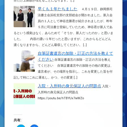
分だけ上限額が増えることになります。 […]
早くも１年たちました
４月１９日、静岡県司
法書士会浜松支部の支部総会が開かれました。新入会
員の１人として神谷忠勝君が紹介されましたが、昨年
５月に司法書士登録していたため、神谷君が新人であ
るという感覚はなく、あらためて「そうか、新人だったのか」と思いま
した。 内容の濃い１年だったと思いますが、これからもどんどん
濃くなりますから、どんどん吸収してください。 […]
自筆証書遺言の加除・訂正の方法を教えて
ください
自筆証書遺言の加除・訂正の方法を教え
てください 自筆証書遺言中の加除その他の変更は、
遺言者が、その場所を指示し、これを変更した旨を付
記して特にこれに署名し、かつ、その変更 […]
入院・入所時の身元保証人の問題点
入院・
入所時の身元保証人の問題点
https://youtu.be/hTBYUx7wWZo
共有: