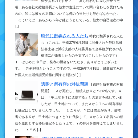
係があるのですか？」 夏も終わりに差し掛かった
頃、ある会社の総務部長から彼女の進退について問い合わせを受けたも
のの、私には彼女の退職については何の心当たりも浮かばなかった。
そういえば、あらから５年が経とうとしている。彼女の自己破産の申
[…]
時代に翻弄される人たち
時代に翻弄される人た
ち （これは、平成27年6月29日に開催された静岡県司
法書士会は浜松支部の人権委員会で当事務所代表の古
橋清二が発表したものを文字おこししたものです）
Ⅰ はじめに 今日は、発表の機会をいただき、ありがとうございま
す。 判例解説ということですので、平成26年7月18日、最高裁で永住
外国人の生活保護受給権に関する判決が […]
遺贈と所有権の対抗問題
【遺贈と所有権の対抗
問題】 Ａが死亡し、相続人はＸとＹの2名です。Ａ
は、「甲土地をＴに遺贈する」との遺言を残していま
したが、甲土地について、まだＡからＴへの所有権移
転登記はしていませんでした。 ところが、Ｙには借金があり、債権
者であるＫが、甲土地につきＸとＹに代位して、ＡからＸＹ名義への相
続を原因とする移転登記をしたうえで、Ｙの持分を差押えてしまいまし
た。 ＸＹ名 […]