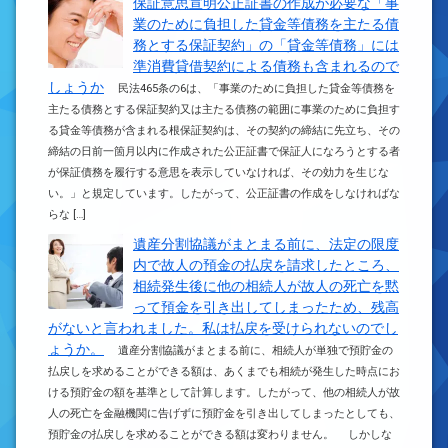
保証意思宣明公正証書の作成が必要な「事
業のために負担した貸金等債務を主たる債
務とする保証契約」の「貸金等債務」には
準消費貸借契約による債務も含まれるので
しょうか
民法465条の6は、「事業のために負担した貸金等債務を
主たる債務とする保証契約又は主たる債務の範囲に事業のために負担す
る貸金等債務が含まれる根保証契約は、その契約の締結に先立ち、その
締結の日前一箇月以内に作成された公正証書で保証人になろうとする者
が保証債務を履行する意思を表示していなければ、その効力を生じな
い。」と規定しています。したがって、公正証書の作成をしなければな
らな […]
遺産分割協議がまとまる前に、法定の限度
内で故人の預金の払戻を請求したところ、
相続発生後に他の相続人が故人の死亡を黙
って預金を引き出してしまったため、残高
がないと言われました。私は払戻を受けられないのでし
ょうか。
遺産分割協議がまとまる前に、相続人が単独で預貯金の
払戻しを求めることができる額は、あくまでも相続が発生した時点にお
ける預貯金の額を基準として計算します。したがって、他の相続人が故
人の死亡を金融機関に告げずに預貯金を引き出してしまったとしても、
預貯金の払戻しを求めることができる額は変わりません。 しかしな