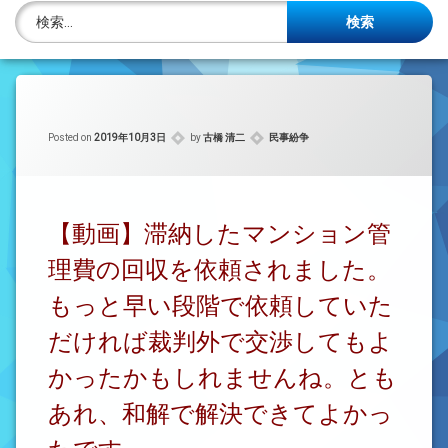
株主名簿管理人
検索:
ご相談について
事務所概要
カテゴリー:
Posted on
2019年10月3日
by
古橋 清二
民事紛争
投稿記事一覧
アクセス
【動画】滞納したマンション管
法律を勉強しよう
理費の回収を依頼されました。
司法書士資格者・受験生募集中
もっと早い段階で依頼していた
だければ裁判外で交渉してもよ
かったかもしれませんね。とも
あれ、和解で解決できてよかっ