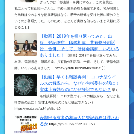
ぎったのは「杉山陽一を男にする」、この言葉だ。
私にとって杉山陽一さんは、年齢も業務経験も先輩である。私が開業し
た当時は今のような配属研修はなく、若干の研修を受けた後に即独立と
いうのが普通だった。そのため、ほとんど実務を知らないまま依頼に応
じるこ […]
【動画】2019年を振り返ってみた。出
版、登記懈怠、印鑑相違、共有物分割訴
訟、合併、そして、研修会講師。いろいろ
ありました！
【動画】2019年を振り返ってみた。
出版、登記懈怠、印鑑相違、共有物分割訴訟、合併、そして、研修会講
師。いろいろありました！ https://youtu.be/IVkMlSSw0KY […]
【動画】早くも雑談再開！ コロナ型ウイ
ルスの解説から、なぜか包括委任の話に！
実体上有効なのになぜ登記できない？
早く
も雑談再開！ コロナ型ウイルスの解説から、なぜか包
括委任の話に！ 実体上有効なのになぜ登記できない？
https://youtu.be/uJ-1gM6urL0
表題部所有者の相続人に登記義務は課され
るか
https://youtu.be/qfP2EKKE3Vs