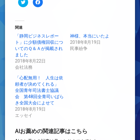
ク
Facebook
リ
で
ッ
共
ク
有
し
す
て
る
Twitter
に
で
は
関連
共
ク
有
リ
「静岡ビジネスレポー
神様、本当にいたよ
(新
ッ
ト」に少額債権回収につ
し
ク
2018年8月19日
い
し
いてのＱ＆Ａが掲載され
民事紛争
ウ
て
ィ
く
ました
ン
だ
2018年8月22日
ド
さ
ウ
い
会社法務
で
(新
開
し
き
い
「心配無用！ 人生は依
ま
ウ
す)
ィ
頼者が決めてくれる」
ン
全国青年司法書士協議
ド
ウ
会 第48回全青司いばら
で
開
き全国大会によせて
き
2018年8月19日
ま
す)
エッセイ
AIお薦めの関連記事はこちら