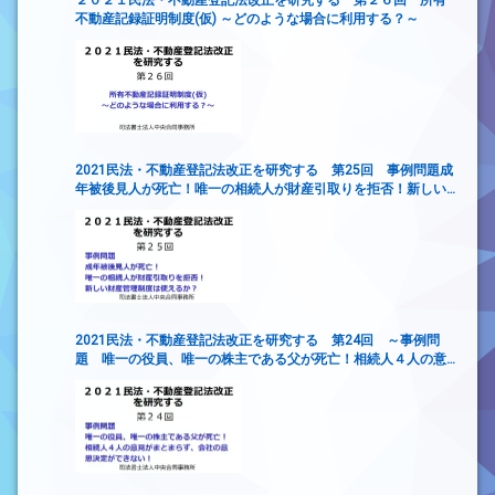
２０２１民法・不動産登記法改正を研究する 第２６回 所有
不動産記録証明制度(仮) ～どのような場合に利用する？～
2021民法・不動産登記法改正を研究する 第25回 事例問題成
年被後見人が死亡！唯一の相続人が財産引取りを拒否！新しい
財産管理制度は使えるか？
2021民法・不動産登記法改正を研究する 第24回 ～事例問
題 唯一の役員、唯一の株主である父が死亡！相続人４人の意
見がまとまらず、会社の意思決定ができない！