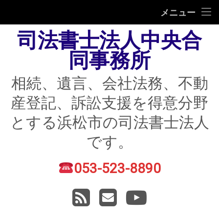
HOME
メニュー
司法書士法人中央合
相続
同事務所
遺言
相続、遺言、会社法務、不動
不動産登記
産登記、訴訟支援を得意分野
債務整理
とする浜松市の司法書士法人
住宅ローン返済にお困りの方
です。
民事紛争
053-523-8890
電話番号:
賃貸トラブル
RSS
メールアドレス
YouTube
会社法務