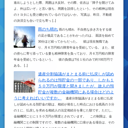
進出しようとした際、周囲は大反対。その際、佐吉は「障子を開けてみ
よ、外は広いぞ」と言い放ち、周囲を説得したという。その精神は現在
のトヨタにも受け継がれているのではないか。 写真は、昨日、不動産
の決済立ち合いで立ち寄っ […]
雨のち晴れ
雨のち晴れ 不自然な歩き方をする彼
の足が義足であることがわかったのは、 面談を始めて
30分ほど経ってからだった。 彼は現在無職であ
り、月６万円程の障害年金を受給している。 また、彼
の傍らに寄り添っている妻も精神障害を負っており、月６万円程の障害
年金を受給しているという。 彼の負債はT社１社のみで約100万円で
ある。 […]
遺産分割協議がまとまる前に払戻しが認め
られるのは預貯金の一部であり、しかも１
５０万円が限度と聞きましたが、故人の預
貯金が複数の金融機関にある場合はどのよ
うに考えればいいですか。
遺産分割協議がまとまる前に払戻
しが認められる預貯金の額は、相続が発生した時点における残高の３分
の１に、払戻しを求める相続人の法定相続分を乗じた額です。ただし、
金融機関ごとに１５０万円が限度とされています。 この制限は、金
融機関ごとの制限ですので、複数の金融機関に口座がある場合は、その