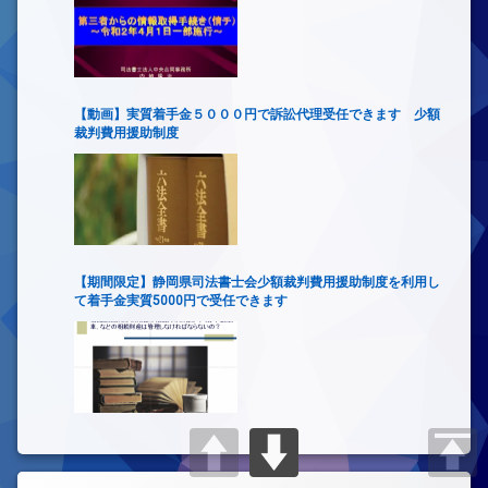
【動画】実質着手金５０００円で訴訟代理受任できます 少額
裁判費用援助制度
【期間限定】静岡県司法書士会少額裁判費用援助制度を利用し
て着手金実質5000円で受任できます