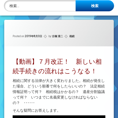
株主名簿管理人
検索:
ご相談について
事務所概要
カテゴリー:
Posted on
2019年8月3日
by
古橋 清二
相続
投稿記事一覧
アクセス
【動画】７月改正！ 新しい相
法律を勉強しよう
続手続きの流れはこうなる！
司法書士資格者・受験生募集中
相続に関する法律が大きく変わりました。相続が発生し
た場合、どういう順番で何をしたらいいの？ 法定相続
情報証明って何？ 相続税はかかるの？ 遺産分割協議
って何？ いつまでに名義変更しなければならない
の？ ･･････
そんな疑問にお答えします。