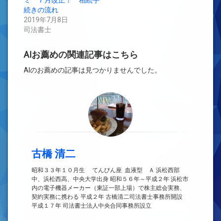
ミ ７月改正！ 相続手
ン
続きの流れ
ド
ウ
2019年7月8日
で
開
司法書士
き
ま
す)
AIお薦めの関連記事はこちら
AIのお薦めの記事は見つかりませんでした。
古橋 清二
昭和３３年１０月生 てんびん座 血液型 Ａ 浜松西部
中、浜松西高、中央大学出身 昭和５６年～平成２年 浜松市
内の電子機器メーカー（東証一部上場）で株主総会実務、
契約実務に携わる 平成２年 古橋清二司法書士事務所開設
平成１７年 司法書士法人中央合同事務所設立