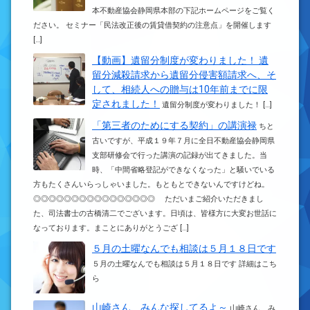
本不動産協会静岡県本部の下記ホームページをご覧く
ださい。 セミナー「民法改正後の賃貸借契約の注意点」を開催します
[…]
【動画】遺留分制度が変わりました！ 遺
留分減殺請求から遺留分侵害額請求へ、そ
して、相続人への贈与は10年前までに限
定されました！
遺留分制度が変わりました！ […]
「第三者のためにする契約」の講演禄
ちと
古いですが、平成１９年７月に全日不動産協会静岡県
支部研修会で行った講演の記録が出てきました。当
時、「中間省略登記ができなくなった」と騒いでいる
方もたくさんいらっしゃいました。もともとできないんですけどね。
◎◎◎◎◎◎◎◎◎◎◎◎◎◎◎◎ ただいまご紹介いただきまし
た、司法書士の古橋清二でございます。日頃は、皆様方に大変お世話に
なっております。まことにありがとうござ […]
５月の土曜なんでも相談は５月１８日です
５月の土曜なんでも相談は５月１８日です 詳細はこち
ら
山崎さん、みんな探してるよ～
山崎さん、み