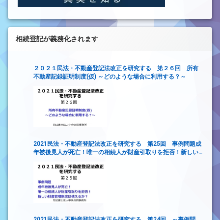
相続登記が義務化されます
２０２１民法・不動産登記法改正を研究する 第２６回 所有
不動産記録証明制度(仮) ～どのような場合に利用する？～
2021民法・不動産登記法改正を研究する 第25回 事例問題成
年被後見人が死亡！唯一の相続人が財産引取りを拒否！新しい
財産管理制度は使えるか？
2021民法・不動産登記法改正を研究する 第24回 ～事例問