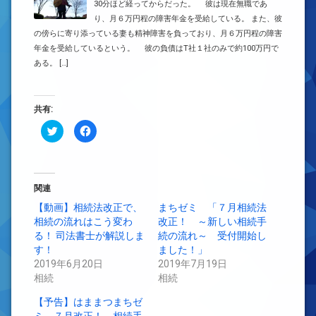
30分ほど経ってからだった。 彼は現在無職であ
り、月６万円程の障害年金を受給している。 また、彼
の傍らに寄り添っている妻も精神障害を負っており、月６万円程の障害
年金を受給しているという。 彼の負債はT社１社のみで約100万円で
ある。 […]
共有:
ク
Facebook
リ
で
ッ
共
ク
有
し
す
て
る
Twitter
に
で
は
関連
共
ク
有
リ
【動画】相続法改正で、
まちゼミ 「７月相続法
(新
ッ
相続の流れはこう変わ
し
ク
改正！ ～新しい相続手
い
し
る！ 司法書士が解説しま
続の流れ～ 受付開始し
ウ
て
ィ
く
す！
ました！」
ン
だ
2019年6月20日
ド
さ
2019年7月19日
ウ
い
相続
相続
で
(新
開
し
き
い
【予告】はままつまちゼ
ま
ウ
す)
ィ