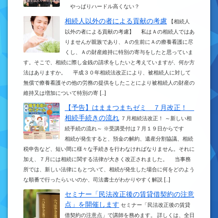
やっぱりハードル高くない？
相続人以外の者による貢献の考慮
【相続人
以外の者による貢献の考慮】 私はＡの相続人ではあ
りませんが親族であり、Ａの生前にＡの療養看護に尽
くし、Ａの財産維持に特別の寄与をしたと思っていま
す。そこで、相続に際し金銭の請求をしたいと考えていますが、何か方
法はありますか。 平成３０年相続法改正により、被相続人に対して
無償で療養看護その他の労務の提供をしたことにより被相続人の財産の
維持又は増加について特別の寄 […]
【予告】はままつまちゼミ ７月改正！
相続手続きの流れ
７月相続法改正！ ～新しい相
続手続の流れ～ ※受講受付は７月１９日からです
相続が発生すると、預金の解約、遺産分割協議、相続
税申告など、短い間に様々な手続きを行わなければなりません。それに
加え、７月には相続に関する法律が大きく改正されました。 当事務
所では、新しい法律にもとづいて、相続が発生した場合に何をどのよう
な順番で行ったらいいのか、司法書士がわかりやすく解説 […]
セミナー「民法改正後の賃貸借契約の注意
点」を開催します
セミナー「民法改正後の賃貸
借契約の注意点」で講師を務めます。 詳しくは、全日