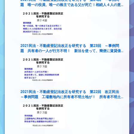
題 唯一の役員、唯一の株主である父が死亡！相続人４人の意
見がまとまらず、会社の意思決定ができない！
2021民法・不動産登記法改正を研究する 第23回 ～事例問
題 共有者の一人が行方不明！ 新法を使って、簡便に賃貸借
契約を締結するには？
2021民法・不動産登記法改正を研究する 第22回 改正民法
～事例問題 工場敷地内に所有者不明土地が！ 所有者不明土
地管理命令は使えるか！～