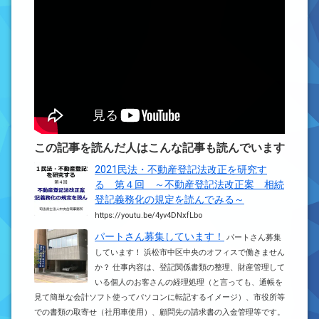
この記事を読んだ人はこんな記事も読んでいます
2021民法・不動産登記法改正を研究す
る 第４回 ～不動産登記法改正案 相続
登記義務化の規定を読んでみる～
https://youtu.be/4yv4DNxfLbo
パートさん募集しています！
パートさん募集
しています！ 浜松市中区中央のオフィスで働きません
か？ 仕事内容は、登記関係書類の整理、財産管理して
いる個人のお客さんの経理処理（と言っても、通帳を
見て簡単な会計ソフト使ってパソコンに転記するイメージ）、市役所等
での書類の取寄せ（社用車使用）、顧問先の請求書の入金管理等です。