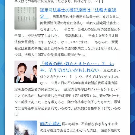
字又はその名称に変更があったときも、同様とする。 ２ […]
認定司法書士の登記原因は「法務大臣認
定」
当事務所の神谷忠勝司法書士が、９月３日に
簡裁訴訟代理の考査に合格し、晴れて認定司法書士に
なりました。 そこで、当法人の登記簿の変更登記を
申請し、登記が完了しました。 登記原因は、「平成３０年９月３日
法務大臣認定」です。なんか、かっこいいですね。 ちなみに、変更
登記は変更の事由が生じた時から２週間以内にしなければなりません。
今回、法務大臣認定の証明書取得に時間がか […]
「最近の若い奴らときたら･･･」？ い
や、そうではないかもしれない
「最近の若い
奴らときたら･･･」？ いや、そうではないかもしれ
ない ９月３日の平成30年度簡裁訴訟代理等能力認
定考査の認定者の発表に関し、「認定の合格率は43.1パーセントという
ことであるが、私が受験した平成15年（第1回考査）は、確か70パーセ
ント前後であったことを考えると、随分合格率が低下したものだ。最近
では合格基準点が公表されているので、政策的に合格率を下げているの
[…]
雨のち晴れ
雨のち晴れ 不自然な歩き方をする彼
の足が義足であることがわかったのは、 面談を始めて