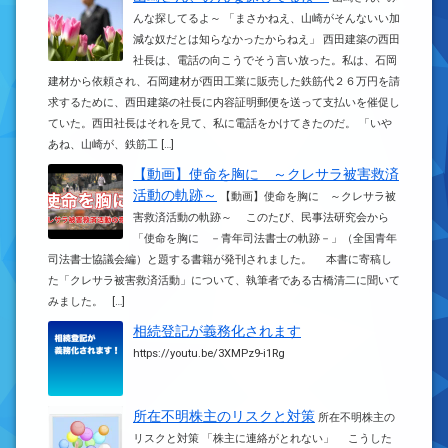
んな探してるよ～ 「まさかねえ、山崎がそんないい加
減な奴だとは知らなかったからねえ」 西田建築の西田
社長は、電話の向こうでそう言い放った。私は、石岡
建材から依頼され、石岡建材が西田工業に販売した鉄筋代２６万円を請
求するために、西田建築の社長に内容証明郵便を送って支払いを催促し
ていた。西田社長はそれを見て、私に電話をかけてきたのだ。 「いや
あね、山崎が、鉄筋工 […]
【動画】使命を胸に ～クレサラ被害救済
活動の軌跡～
【動画】使命を胸に ～クレサラ被
害救済活動の軌跡～ このたび、民事法研究会から
「使命を胸に －青年司法書士の軌跡－」（全国青年
司法書士協議会編）と題する書籍が発刊されました。 本書に寄稿し
た「クレサラ被害救済活動」について、執筆者である古橋清二に聞いて
みました。 […]
相続登記が義務化されます
https://youtu.be/3XMPz9-i1Rg
所在不明株主のリスクと対策
所在不明株主の
リスクと対策 「株主に連絡がとれない」 こうした