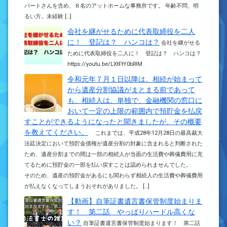
パートさんを含め、８名のアットホームな事務所です。 年齢不問、明
るい方。未経験 […]
会社を継がせるために代表取締役を二人
に！ 登記は？ ハンコは？
会社を継がせる
ために代表取締役を二人に！ 登記は？ ハンコは？
https://youtu.be/LXtFtY0bRlM
令和元年７月１日以降は、相続が始まって
から遺産分割協議がまとまる前であって
も、相続人は、単独で、金融機関の窓口に
おいて一定の上限の範囲内で預貯金を払戻
すことができるようになったと聞きましたが、その概要
を教えてください。
これまでは、平成28年12月28日の最高裁大
法廷決定において預貯金債権が遺産分割の対象に含まれると判断された
ため、遺産分割までの間は一部の相続人が当面の生活費や葬儀費用に充
てるために預貯金の一部を払い戻すことは認められませんでした。
そのため、遺産の預貯金があるにも関わらず相続人の生活費や葬儀費用
が払えなくなってしまうおそれがありました。 […]
【動画】自筆証書遺言書保管制度始まりま
す！ 第二話 やっぱりハードル高くな
い？
自筆証書遺言書保管制度始まります！ 第二話