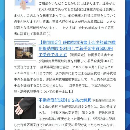
ご相談をいただくことがしばしばあります。連絡がと
れない株主であっても自動的には株主の地位は喪失し
ません。このような株主であっても、他の株主と同様に管理をしていく
必要がありますが、将来、事業承継やＭ＆Ａが行われる際には、大きな
問題となる可能性があります。 たとえば、会社の株式をすべて第三
者に譲渡して事業承継 […]
【期間限定】静岡県司法書士会少額裁判費
用援助制度を利用して着手金実質5000円
で受任できます
【期間限定】 静岡県司法書士会
少額裁判費用援助制度を利用して 着手金実質5000円
で受任できます 静岡県司法書士会は、２０２０年４月１日から２０
２１年３月３１日までの間、次の要件にあてはまる訴訟代理・調停代理
事件を受任する場合、少額裁判費用援助制度として、５万円を限度に着
手金を援助することになりました。 当事務所では、下記の訴訟代
理・調停代理事件についての着手金は […]
不動産登記規則９２条の解釈
不動産登記規則
９２条の解釈 不動産登記規則９２条とは、次の条文で
ある。 （行政区画の変更等） 第９２条 行政区画又
はその名称の変更があった場合には、登記記録に記録
した行政区画又はその名称について変更の登記があったものとみなす。