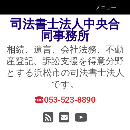
HOME
メニュー
司法書士法人中央合
相続
同事務所
遺言
相続、遺言、会社法務、不動
不動産登記
産登記、訴訟支援を得意分野
債務整理
とする浜松市の司法書士法人
住宅ローン返済にお困りの方
です。
民事紛争
053-523-8890
電話番号:
賃貸トラブル
RSS
メールアドレス
YouTube
会社法務