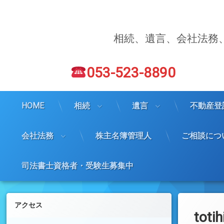
コ
ン
テ
ン
相続、遺言、会社法務
ツ
へ
電話番号:
ス
053-523-8890
キ
ッ
プ
HOME
相続
遺言
不動産登
会社法務
株主名簿管理人
ご相談につ
司法書士資格者・受験生募集中
左サイドバー
アクセス
totih