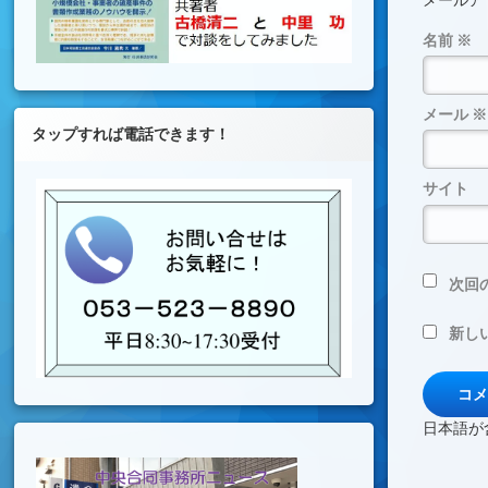
メールア
名前
※
メール
※
タップすれば電話できます！
サイト
次回
新し
日本語が