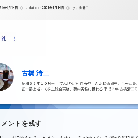
021年4月14日
Updated on
2021年4月14日
by
古橋 清二
古橋 清二
昭和３３年１０月生 てんびん座 血液型 Ａ 浜松西部中、浜松西高
証一部上場）で株主総会実務、契約実務に携わる 平成２年 古橋清二司
ント
コメントを残す