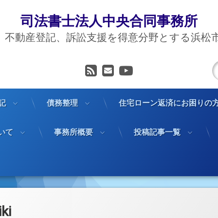
司法書士法人中央合同事務所
、不動産登記、訴訟支援を得意分野とする浜松
RSS
メールアドレス
YouTube
記
債務整理
住宅ローン返済にお困りの
いて
事務所概要
投稿記事一覧
iki