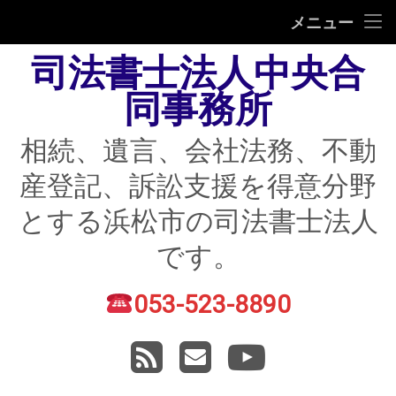
HOME
メニュー
司法書士法人中央合
相続
同事務所
遺言
相続、遺言、会社法務、不動
不動産登記
産登記、訴訟支援を得意分野
債務整理
とする浜松市の司法書士法人
住宅ローン返済にお困りの方
です。
民事紛争
053-523-8890
電話番号:
賃貸トラブル
RSS
メールアドレス
YouTube
会社法務