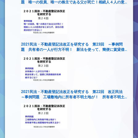
題 唯一の役員、唯一の株主である父が死亡！相続人４人の意
見がまとまらず、会社の意思決定ができない！
2021民法・不動産登記法改正を研究する 第23回 ～事例問
題 共有者の一人が行方不明！ 新法を使って、簡便に賃貸借
契約を締結するには？
2021民法・不動産登記法改正を研究する 第22回 改正民法
～事例問題 工場敷地内に所有者不明土地が！ 所有者不明土
地管理命令は使えるか！～