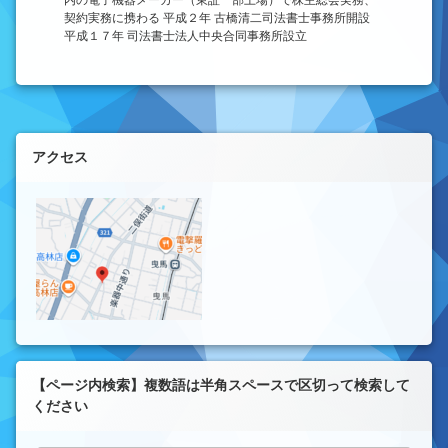
内の電子機器メーカー（東証一部上場）で株主総会実務、
契約実務に携わる 平成２年 古橋清二司法書士事務所開設
平成１７年 司法書士法人中央合同事務所設立
左サイドバー
アクセス
【ページ内検索】複数語は半角スペースで区切って検索して
ください