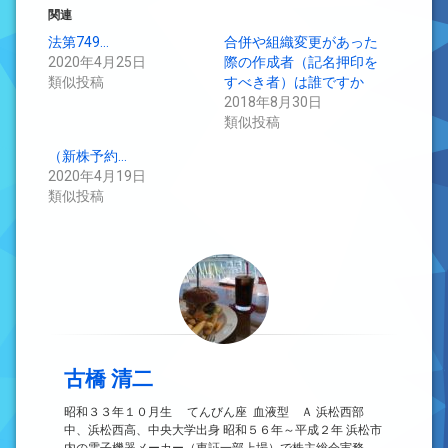
関連
法第749…
合併や組織変更があった
2020年4月25日
際の作成者（記名押印を
類似投稿
すべき者）は誰ですか
2018年8月30日
類似投稿
（新株予約…
2020年4月19日
類似投稿
古橋 清二
昭和３３年１０月生 てんびん座 血液型 Ａ 浜松西部
中、浜松西高、中央大学出身 昭和５６年～平成２年 浜松市