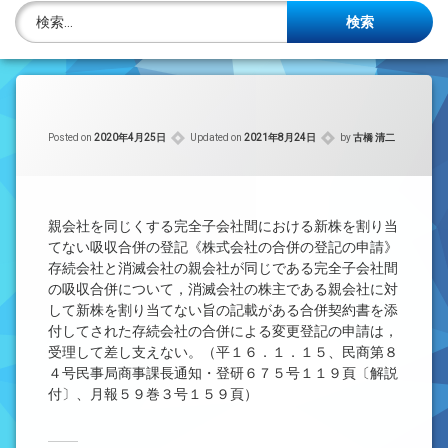
株主名簿管理人
検索:
ご相談について
事務所概要
Posted on
2020年4月25日
Updated on
2021年8月24日
by
古橋 清二
投稿記事一覧
アクセス
親会社を同じくする完全子会社間における新株を割り当
法律を勉強しよう
てない吸収合併の登記《株式会社の合併の登記の申請》
存続会社と消滅会社の親会社が同じである完全子会社間
の吸収合併について，消滅会社の株主である親会社に対
司法書士資格者・受験生募集中
して新株を割り当てない旨の記載がある合併契約書を添
付してされた存続会社の合併による変更登記の申請は，
受理して差し支えない。（平１６．１．１５、民商第８
４号民事局商事課長通知・登研６７５号１１９頁〔解説
付〕、月報５９巻３号１５９頁）