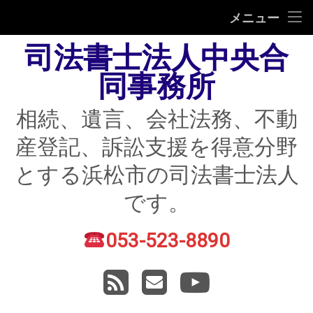
HOME
メニュー
司法書士法人中央合
相続
同事務所
遺言
相続、遺言、会社法務、不動
不動産登記
産登記、訴訟支援を得意分野
債務整理
とする浜松市の司法書士法人
住宅ローン返済にお困りの方
です。
民事紛争
053-523-8890
電話番号:
賃貸トラブル
RSS
メールアドレス
YouTube
会社法務