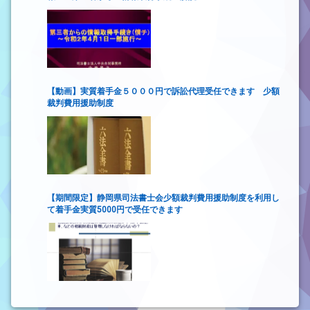
【動画】実質着手金５０００円で訴訟代理受任できます 少額
裁判費用援助制度
【期間限定】静岡県司法書士会少額裁判費用援助制度を利用し
て着手金実質5000円で受任できます