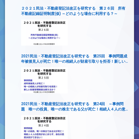
２０２１民法・不動産登記法改正を研究する 第２６回 所有
不動産記録証明制度(仮) ～どのような場合に利用する？～
2021民法・不動産登記法改正を研究する 第25回 事例問題成
年被後見人が死亡！唯一の相続人が財産引取りを拒否！新しい
財産管理制度は使えるか？
2021民法・不動産登記法改正を研究する 第24回 ～事例問
題 唯一の役員、唯一の株主である父が死亡！相続人４人の意
見がまとまらず、会社の意思決定ができない！