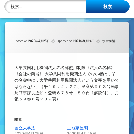
株主名簿管理人
検索:
ご相談について
事務所概要
Posted on
2020年4月25日
Updated on
2021年8月24日
by
古橋 清二
投稿記事一覧
アクセス
大学共同利用機関法人の名称使用制限《法人の名称》
法律を勉強しよう
《会社の商号》 大学共同利用機関法人でない者は，そ
の名称中に，大学共同利用機関法人という文字を用いて
はならない。（平１６．２．２７、民商第５６３号民事
司法書士資格者・受験生募集中
局商事課長通知・登研６７８号１５０頁〔解説付〕、月
報５９巻６号２８９頁）
関連
国立大学法…
土地家屋調…
2020年4月25日
2020年4月25日