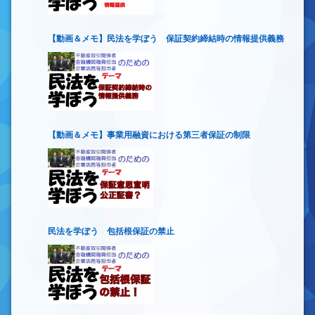
【動画＆メモ】民法を学ぼう 保証契約締結時の情報提供義務
【動画＆メモ】事業用融資における第三者保証の制限
民法を学ぼう 包括根保証の禁止