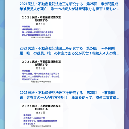
2021民法・不動産登記法改正を研究する 第25回 事例問題成
年被後見人が死亡！唯一の相続人が財産引取りを拒否！新しい
財産管理制度は使えるか？
2021民法・不動産登記法改正を研究する 第24回 ～事例問
題 唯一の役員、唯一の株主である父が死亡！相続人４人の意
見がまとまらず、会社の意思決定ができない！
2021民法・不動産登記法改正を研究する 第23回 ～事例問
題 共有者の一人が行方不明！ 新法を使って、簡便に賃貸借
契約を締結するには？