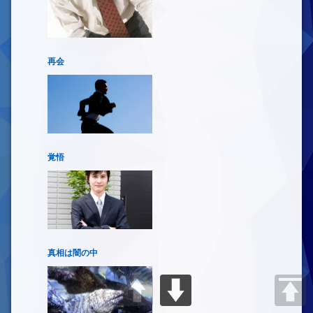
再会
覚悟
真相は闇の中