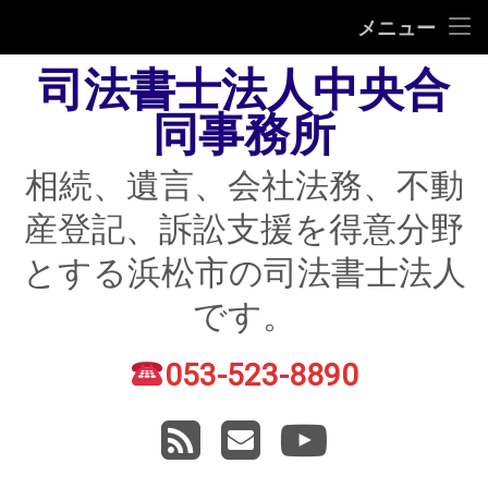
HOME
メニュー
司法書士法人中央合
相続
同事務所
遺言
相続、遺言、会社法務、不動
不動産登記
産登記、訴訟支援を得意分野
債務整理
とする浜松市の司法書士法人
住宅ローン返済にお困りの方
です。
民事紛争
053-523-8890
電話番号:
賃貸トラブル
RSS
メールアドレス
YouTube
会社法務