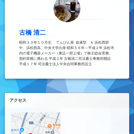
古橋 清二
昭和３３年１０月生 てんびん座 血液型 Ａ 浜松西部
中、浜松西高、中央大学出身 昭和５６年～平成２年 浜松市
内の電子機器メーカー（東証一部上場）で株主総会実務、
契約実務に携わる 平成２年 古橋清二司法書士事務所開設
平成１７年 司法書士法人中央合同事務所設立
左サイドバー
アクセス