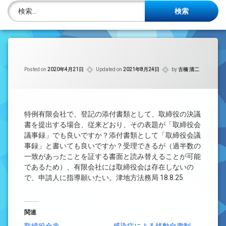
株主名簿管理人
検索:
ご相談について
事務所概要
Posted on
2020年4月21日
Updated on
2021年8月24日
by
古橋 清二
投稿記事一覧
アクセス
特例有限会社で、登記の添付書類として、取締役の決議
法律を勉強しよう
書を提出する場合、従来どおり、その表題が「取締役会
議事録」でも良いですか？添付書類として「取締役会議
事録」と書いても良いですか？受理できるが（過半数の
司法書士資格者・受験生募集中
一致があったことを証する書面と読み替えることが可能
であるため）、有限会社には取締役会は存在しないの
で、申請人に指導願いたい。津地方法務局 18.8.25
関連