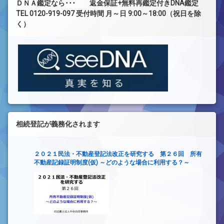
ＤＮＡ鑑定なら･･･ 返金保証+無料再鑑定付きDNA鑑定
TEL 0120-919-097 受付時間 月～日 9:00～18:00（祝日を除
く）
相続登記が義務化されます
２０２１民法・不動産登記法改正を研究する 第２６回 所有
不動産記録証明制度(仮) ～どのような場合に利用する？～