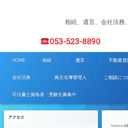
コ
ン
テ
ン
相続、遺言、会社法務
ツ
へ
電話番号:
ス
053-523-8890
キ
ッ
プ
HOME
相続
遺言
不動産登
会社法務
株主名簿管理人
ご相談につ
司法書士資格者・受験生募集中
左サイドバー
アクセス
Posted on
2