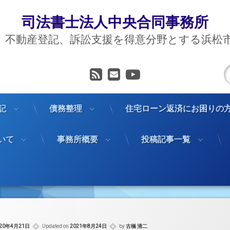
司法書士法人中央合同事務所
、不動産登記、訴訟支援を得意分野とする浜松
RSS
メールアドレス
YouTube
記
債務整理
住宅ローン返済にお困りの
いて
事務所概要
投稿記事一覧
020年4月21日
Updated on
2021年8月24日
by
古橋 清二