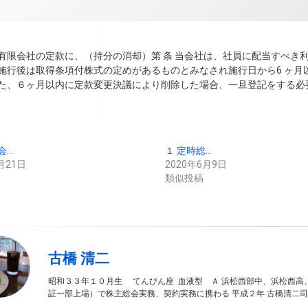
有限会社の定款に、（持分の消却）第 条 当会社は、社員に配当すべき
施行後は取得条項付株式の定めがあるものとみなされ施行日から6 ヶ
た、６ヶ月以内に定款変更決議により削除した場合、一旦登記をする必要は
会…
１ 定時総…
月21日
2020年6月9日
類似投稿
古橋 清二
昭和３３年１０月生 てんびん座 血液型 Ａ 浜松西部中、浜松西高
証一部上場）で株主総会実務、契約実務に携わる 平成２年 古橋清二司