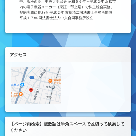
中、浜松西高、中央大学出身 昭和５６年～平成２年 浜松市
内の電子機器メーカー（東証一部上場）で株主総会実務、
契約実務に携わる 平成２年 古橋清二司法書士事務所開設
平成１７年 司法書士法人中央合同事務所設立
左サイドバー
アクセス
【ページ内検索】複数語は半角スペースで区切って検索して
ください