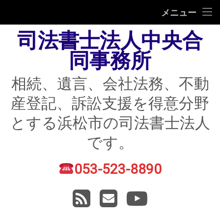
HOME
メニュー
司法書士法人中央合
相続
同事務所
遺言
相続、遺言、会社法務、不動
不動産登記
産登記、訴訟支援を得意分野
債務整理
とする浜松市の司法書士法人
住宅ローン返済にお困りの方
です。
民事紛争
053-523-8890
電話番号:
賃貸トラブル
RSS
メールアドレス
YouTube
会社法務