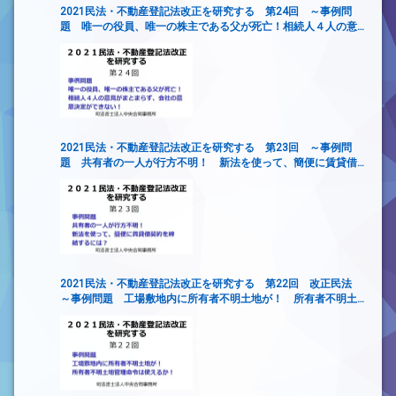
2021民法・不動産登記法改正を研究する 第24回 ～事例問
題 唯一の役員、唯一の株主である父が死亡！相続人４人の意
見がまとまらず、会社の意思決定ができない！
2021民法・不動産登記法改正を研究する 第23回 ～事例問
題 共有者の一人が行方不明！ 新法を使って、簡便に賃貸借
契約を締結するには？
2021民法・不動産登記法改正を研究する 第22回 改正民法
～事例問題 工場敷地内に所有者不明土地が！ 所有者不明土
地管理命令は使えるか！～