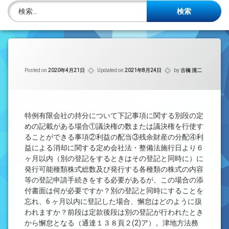
株主名簿管理人
検索:
ご相談について
事務所概要
Posted on
2020年4月21日
Updated on
2021年8月24日
by
古橋 清二
投稿記事一覧
アクセス
特例有限会社の持分について下記事項に関する別段の定
法律を勉強しよう
めの記載がある場合①議決権の数または議決権を行使す
ることができる事項②利益の配当③残余財産の分配④利
益による消却に関する定め会社法・整備法施行日より６
司法書士資格者・受験生募集中
ヶ月以内（別の登記をするときはその登記と同時に）に
発行可能種類株式総数及び発行する各種類の株式の内容
等の登記申請手続きをする必要があるが、この場合の添
付書面は何が必要ですか？別の登記と同時にすることを
忘れ、6 ヶ月以内に登記した場合、懈怠はどのように扱
われますか？前段は定款後段は別の登記が行われたとき
から懈怠となる（通達１３８頁２(2)ア）。津地方法務