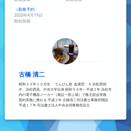
（新株予約…
2020年4月19日
類似投稿
古橋 清二
昭和３３年１０月生 てんびん座 血液型 Ａ 浜松西部
中、浜松西高、中央大学出身 昭和５６年～平成２年 浜松市
内の電子機器メーカー（東証一部上場）で株主総会実務、
契約実務に携わる 平成２年 古橋清二司法書士事務所開設
平成１７年 司法書士法人中央合同事務所設立