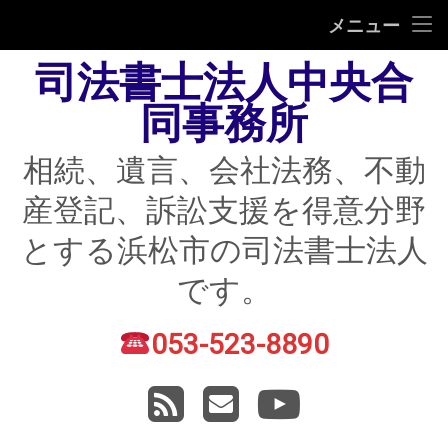
HOME
メニュー
司法書士法人中央合
相続
同事務所
遺言
相続、遺言、会社法務、不動
不動産登記
産登記、訴訟支援を得意分野
債務整理
とする浜松市の司法書士法人
住宅ローン返済にお困りの方
です。
民事紛争
053-523-8890
電話番号:
賃貸トラブル
RSS
メールアドレス
YouTube
会社法務