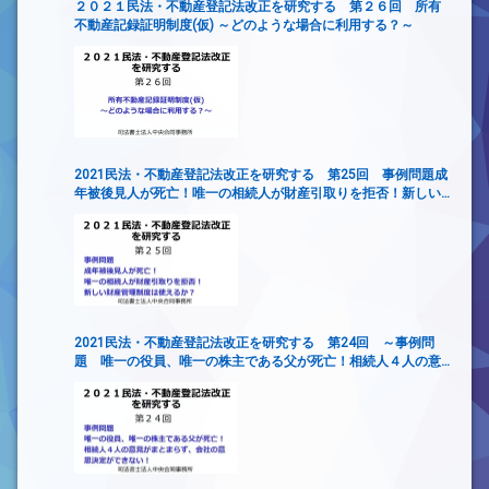
２０２１民法・不動産登記法改正を研究する 第２６回 所有
不動産記録証明制度(仮) ～どのような場合に利用する？～
2021民法・不動産登記法改正を研究する 第25回 事例問題成
年被後見人が死亡！唯一の相続人が財産引取りを拒否！新しい
財産管理制度は使えるか？
2021民法・不動産登記法改正を研究する 第24回 ～事例問
題 唯一の役員、唯一の株主である父が死亡！相続人４人の意
見がまとまらず、会社の意思決定ができない！