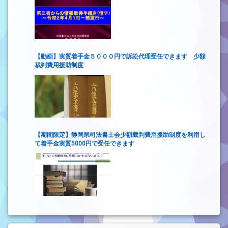
【動画】実質着手金５０００円で訴訟代理受任できます 少額
裁判費用援助制度
【期間限定】静岡県司法書士会少額裁判費用援助制度を利用し
て着手金実質5000円で受任できます