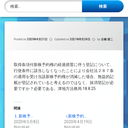
株主名簿管理人
検索:
ご相談について
事務所概要
Posted on
2020年4月21日
Updated on
2021年8月24日
by
古橋 清二
投稿記事一覧
アクセス
取得条項付新株予約権の経過措置に伴う登記について、
法律を勉強しよう
行使条件に該当しなくなったことにより会社法２８７条
の適用を受け当該新株予約権が消滅した場合、無益的記
載が登記されていると考えるのではなく、抹消登記が必
司法書士資格者・受験生募集中
要ですか？必要である。津地方法務局 18.8.25
関連
１ 新株予…
（新株予約…
2020年5月8日
2020年4月19日
類似投稿
類似投稿