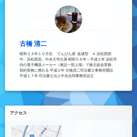
古橋 清二
昭和３３年１０月生 てんびん座 血液型 Ａ 浜松西部
中、浜松西高、中央大学出身 昭和５６年～平成２年 浜松市
内の電子機器メーカー（東証一部上場）で株主総会実務、
契約実務に携わる 平成２年 古橋清二司法書士事務所開設
平成１７年 司法書士法人中央合同事務所設立
左サイドバー
アクセス