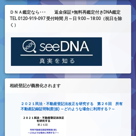
ＤＮＡ鑑定なら･･･ 返金保証+無料再鑑定付きDNA鑑定
TEL 0120-919-097 受付時間 月～日 9:00～18:00（祝日を除
く）
相続登記が義務化されます
２０２１民法・不動産登記法改正を研究する 第２６回 所有
不動産記録証明制度(仮) ～どのような場合に利用する？～