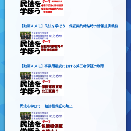
【動画＆メモ】民法を学ぼう 保証契約締結時の情報提供義務
【動画＆メモ】事業用融資における第三者保証の制限
民法を学ぼう 包括根保証の禁止