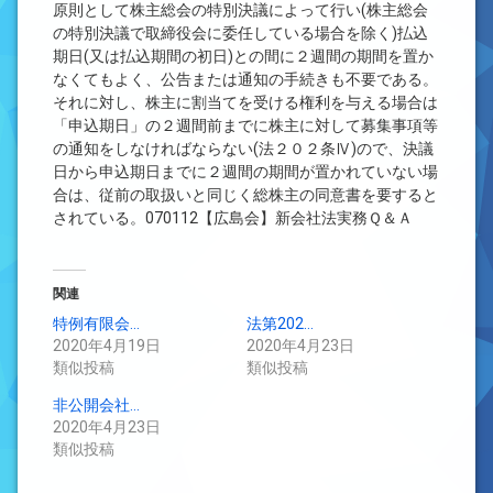
原則として株主総会の特別決議によって行い(株主総会
の特別決議で取締役会に委任している場合を除く)払込
期日(又は払込期間の初日)との間に２週間の期間を置か
なくてもよく、公告または通知の手続きも不要である。
それに対し、株主に割当てを受ける権利を与える場合は
「申込期日」の２週間前までに株主に対して募集事項等
の通知をしなければならない(法２０２条Ⅳ)ので、決議
日から申込期日までに２週間の期間が置かれていない場
合は、従前の取扱いと同じく総株主の同意書を要すると
されている。070112【広島会】新会社法実務Ｑ＆Ａ
関連
特例有限会…
法第202…
2020年4月19日
2020年4月23日
類似投稿
類似投稿
非公開会社…
2020年4月23日
類似投稿