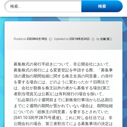
株主名簿管理人
検索:
ご相談について
事務所概要
Posted on
2020年4月18日
Updated on
2021年8月24日
by
古橋 清二
投稿記事一覧
アクセス
募集株式の発行手続きについて、非公開会社において、
法律を勉強しよう
募集株式の発行による変更登記を申請する際、「募集事
項の通知の期間短縮に関する株主全員の同意書」の添付
を要する場合には、どのように変わったか？旧商法で
司法書士資格者・受験生募集中
は、会社が新株を株主以外の者から募集する場合(第三
者割当増資又は公募)には有利発行の場合を除いて、
「払込期日の２週間前までに新株発行事項から払込期日
までに２週間の期間が置かれていない場合は、期間短縮
についての「総株主の同意書」を要するとされていた
(S41.10.5民甲2875号通達)。これに対し会社法では、非
公開会社の場合、第三者割当てによる募集事項の決定は