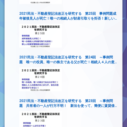
2021民法・不動産登記法改正を研究する 第25回 事例問題成
年被後見人が死亡！唯一の相続人が財産引取りを拒否！新しい
財産管理制度は使えるか？
2021民法・不動産登記法改正を研究する 第24回 ～事例問
題 唯一の役員、唯一の株主である父が死亡！相続人４人の意
見がまとまらず、会社の意思決定ができない！
2021民法・不動産登記法改正を研究する 第23回 ～事例問
題 共有者の一人が行方不明！ 新法を使って、簡便に賃貸借
契約を締結するには？