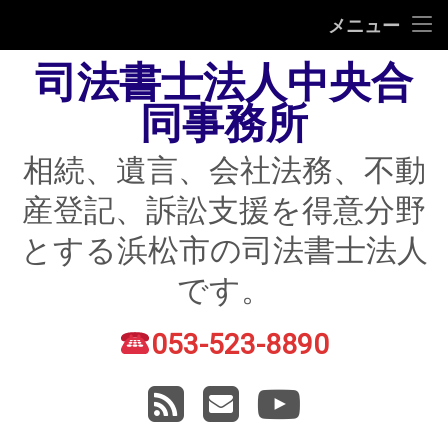
HOME
メニュー
司法書士法人中央合
相続
同事務所
遺言
相続、遺言、会社法務、不動
不動産登記
産登記、訴訟支援を得意分野
債務整理
とする浜松市の司法書士法人
住宅ローン返済にお困りの方
です。
民事紛争
053-523-8890
電話番号:
賃貸トラブル
RSS
メールアドレス
YouTube
会社法務