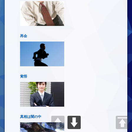
再会
覚悟
真相は闇の中