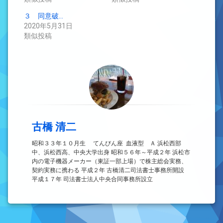
３ 同意破…
2020年5月31日
類似投稿
古橋 清二
昭和３３年１０月生 てんびん座 血液型 Ａ 浜松西部
中、浜松西高、中央大学出身 昭和５６年～平成２年 浜松市
内の電子機器メーカー（東証一部上場）で株主総会実務、
契約実務に携わる 平成２年 古橋清二司法書士事務所開設
平成１７年 司法書士法人中央合同事務所設立