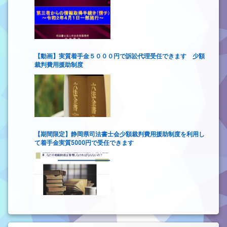
【動画】実質着手金５０００円で訴訟代理受任できます 少額
裁判費用援助制度
【期間限定】静岡県司法書士会少額裁判費用援助制度を利用し
て着手金実質5000円で受任できます