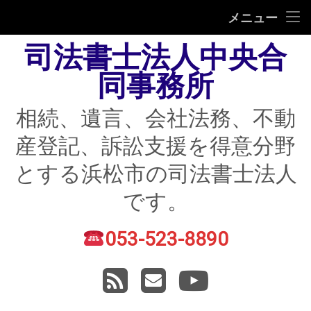
HOME
メニュー
司法書士法人中央合
相続
同事務所
遺言
相続、遺言、会社法務、不動
不動産登記
産登記、訴訟支援を得意分野
債務整理
とする浜松市の司法書士法人
住宅ローン返済にお困りの方
です。
民事紛争
053-523-8890
電話番号:
賃貸トラブル
RSS
メールアドレス
YouTube
会社法務