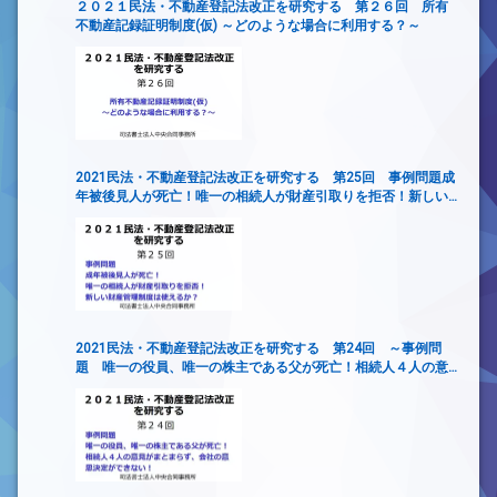
２０２１民法・不動産登記法改正を研究する 第２６回 所有
不動産記録証明制度(仮) ～どのような場合に利用する？～
2021民法・不動産登記法改正を研究する 第25回 事例問題成
年被後見人が死亡！唯一の相続人が財産引取りを拒否！新しい
財産管理制度は使えるか？
2021民法・不動産登記法改正を研究する 第24回 ～事例問
題 唯一の役員、唯一の株主である父が死亡！相続人４人の意
見がまとまらず、会社の意思決定ができない！