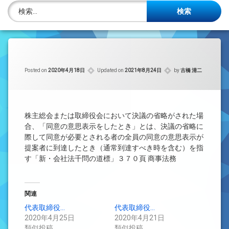
株主名簿管理人
検索:
ご相談について
事務所概要
Posted on
2020年4月18日
Updated on
2021年8月24日
by
古橋 清二
投稿記事一覧
アクセス
株主総会または取締役会において決議の省略がされた場
法律を勉強しよう
合、「同意の意思表示をしたとき」とは、決議の省略に
際して同意が必要とされる者の全員の同意の意思表示が
提案者に到達したとき（通常到達すべき時を含む）を指
司法書士資格者・受験生募集中
す「新・会社法千問の道標」３７０頁 商事法務
関連
代表取締役…
代表取締役…
2020年4月25日
2020年4月21日
類似投稿
類似投稿