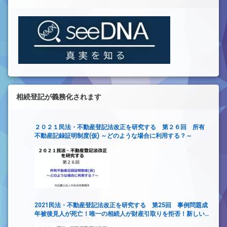
相続登記が義務化されます
２０２１民法・不動産登記法改正を研究する 第２６回 所有
不動産記録証明制度(仮) ～どのような場合に利用する？～
2021民法・不動産登記法改正を研究する 第25回 事例問題成
年被後見人が死亡！唯一の相続人が財産引取りを拒否！新しい
財産管理制度は使えるか？