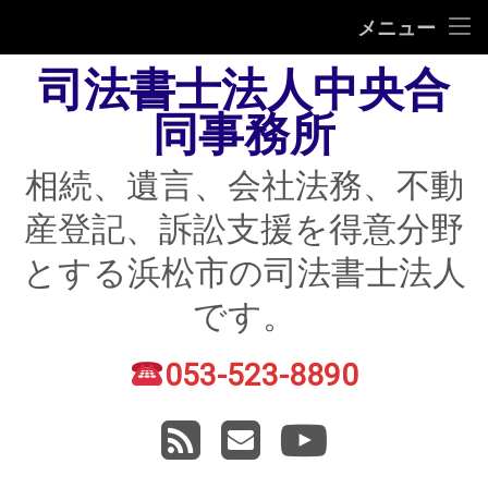
HOME
メニュー
司法書士法人中央合
相続
同事務所
遺言
相続、遺言、会社法務、不動
不動産登記
産登記、訴訟支援を得意分野
債務整理
とする浜松市の司法書士法人
住宅ローン返済にお困りの方
です。
民事紛争
053-523-8890
電話番号:
賃貸トラブル
RSS
メールアドレス
YouTube
会社法務