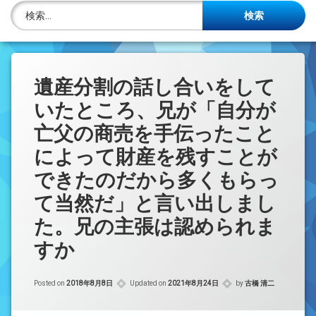
株主名簿管理人
検索:
ご相談について
事務所概要
遺産分割の話し合いをして
いたところ、兄が「自分が
投稿記事一覧
亡父の商売を手伝ったこと
アクセス
によって財産を残すことが
法律を勉強しよう
できたのだから多くもらっ
て当然だ」と言い出しまし
司法書士資格者・受験生募集中
た。兄の主張は認められま
すか
Posted on
2018年8月8日
Updated on
2021年8月24日
by
古橋 清二