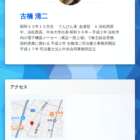
古橋 清二
昭和３３年１０月生 てんびん座 血液型 Ａ 浜松西部
中、浜松西高、中央大学出身 昭和５６年～平成２年 浜松市
内の電子機器メーカー（東証一部上場）で株主総会実務、
契約実務に携わる 平成２年 古橋清二司法書士事務所開設
平成１７年 司法書士法人中央合同事務所設立
左サイドバー
アクセス