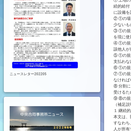
① 土地
続的給付
に設備を
② ①の
少ないも
③ ①の
を現に使
④ ①の
該他人が
⑤ ①の
支払わな
⑥ ①の
⑦ ①の
ニュースレター202205
なければ
⑧ 分割
受けるた
⑨ ⑧の
（補足説
１ 継続
本文は、
すなわち
人が所有