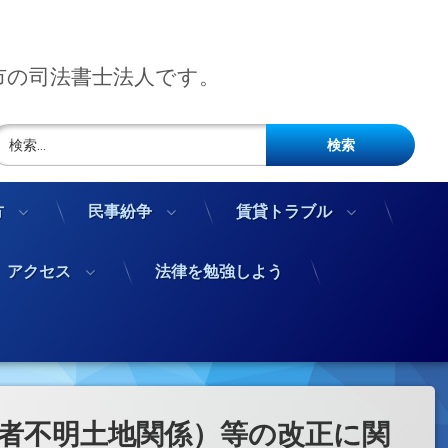
市の司法書士法人です。
検索:
方
民事紛争
賃貸トラブル
アクセス
法律を勉強しよう
者不明土地関係）等の改正に関