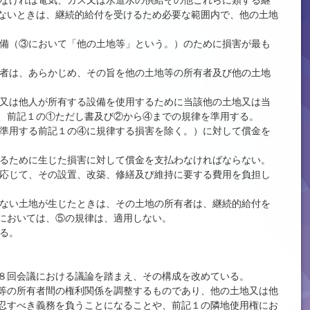
しなければ電気、ガス又は水道水の供給その他これらに類する継
ないときは、継続的給付を受けるため必要な範囲内で、他の土地
設備（③において「他の土地等」という。）のために損害が最も
る者は、あらかじめ、その旨を他の土地等の所有者及び他の土地
、又は他人が所有する設備を使用するために当該他の土地又は当
、前記１の①ただし書及び②から④までの規律を準用する。
て準用する前記１の④に規律する損害を除く。）に対して償金を
するために生じた損害に対して償金を支払わなければならない。
に応じて、その設置、改築、修繕及び維持に要する費用を負担し
きない土地が生じたときは、その土地の所有者は、継続的給付を
においては、⑤の規律は、適用しない。
る。
８回会議における議論を踏まえ、その構成を改めている。
等の所有者間の権利関係を調整するものであり、他の土地又は他
忍すべき義務を負うことになることや、前記１の隣地使用権にお