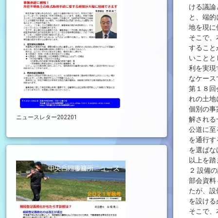
ける議論
と、端的
地を現に
そこで、
すること
いことと
利を実現
なケース
第１８回
れの土地
個別の事
ニュースレター202201
解される
公道に至
を通行す
を選ばな
以上を踏
２ 設備
部会資料
たが、設
を設ける
そこで、