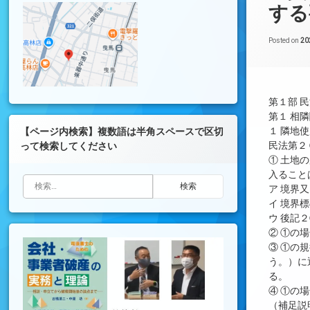
する
Posted on
2
第１部 
第１ 相
１ 隣地
【ページ内検索】複数語は半角スペースで区切
民法第２
って検索してください
① 土地
入ること
検索:
ア 境界
イ 境界
ウ 後記
② ①の
③ ①の
う。）に
る。
④ ①の
（補足説