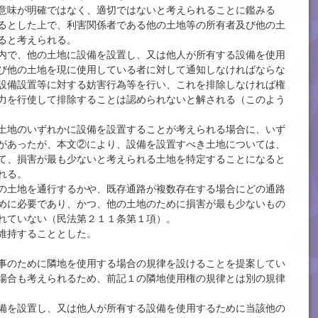
意味が明確ではなく、適切ではないと考えられることに鑑みる
るとした上で、利害関係者である他の土地等の所有者及び他の土
ると考えられる。
内で、他の土地に設備を設置し、又は他人が所有する設備を使用
び他の土地を現に使用している者に対して通知しなければならな
設備設置等に対する妨害行為等を行い、これを排除しなければ権
力を行使して排除することは認められないと解される（このよう
土地のいずれかに設備を設置することが考えられる場合に、いず
があったが、本文②により、設備を設置すべき土地については、
て、損害が最も少ないと考えられる土地を特定することになると
れる。
の土地を通行するかや、既存通路が複数存在する場合にどの通路
めに必要であり、かつ、他の土地のために損害が最も少ないもの
れていない（民法第２１１条第１項）。
維持することとした。
事のために隣地を使用する場合の規律を設けることを提案してい
場合も考えられるため、前記１の隣地使用権の規律とは別の規律
備を設置し、又は他人が所有する設備を使用するために当該他の