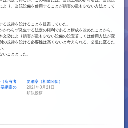
スは想定し得るが、この場合には、当該土地の所有者は、当該設
により、当該設備を使用することが損害の最も少ない方法として
する規律を設けることを提案していた。
かかわらず発生する法定の権利であると構成を改めたことから、
本文②により損害が最も少ない設備の設置若しくは使用方法が変
別の規律を設ける必要性は高くないと考えられる。公道に至るた
い。
ないこととした。
法（所有者
要綱案（相隣関係）
る要綱案の
2021年3月21日
類似投稿