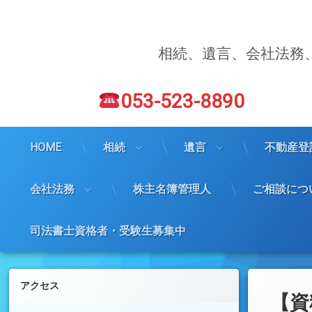
コ
ン
テ
ン
相続、遺言、会社法務
ツ
へ
電話番号:
ス
053-523-8890
キ
ッ
プ
HOME
相続
遺言
不動産登
会社法務
株主名簿管理人
ご相談につ
司法書士資格者・受験生募集中
左サイドバー
アクセス
【資