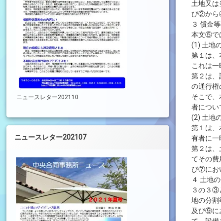
土地又は
び②から
３ 償金
本文⑤で
(1) 
第１は、
これは一
第２は、
の通行権
そこで、
ニュースレター202110
者につい
(2) 
第１は、
ニュースレター202107
有者に一
第２は、
てその費
び⑦にお
４ 土地
３の３③
地の分割
及び⑨に