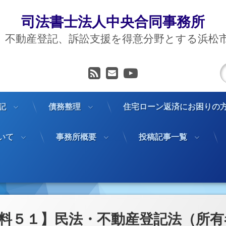
司法書士法人中央合同事務所
、不動産登記、訴訟支援を得意分野とする浜松
RSS
メールアドレス
YouTube
記
債務整理
住宅ローン返済にお困りの
いて
事務所概要
投稿記事一覧
料５１】民法・不動産登記法（所有