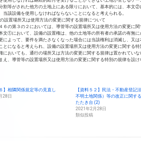
を使用しなければ継続的給付を受けることができない土地が生じるケー
分割等がされた他方の土地上にある限りにおいて、基本的には、本文②
、当該設備を使用しなければならないことになると考えられる。
等の設置場所又は使用方法の変更に関する規律について
４６の第３の２においては、導管等の設置場所又は使用方法の変更に関
本文①において、設備の設置権は、他の土地等の所有者の承諾の有無に
更によって、要件を満たさなくなった場合には当該権利は消滅し、又は
ことになると考えられ、設備の設置場所又は使用方法の変更に関する特
権においても、通行の場所又は方法の変更に関する規律は置かれていな
まえ、導管等の設置場所又は使用方法の変更に関する特別の規律を設け
６】相隣関係規定等の見直し
【資料５２】民法・不動産登記
月28日
不明土地関係）等の改正に関す
たたき台 (2)
2021年2月28日
類似投稿