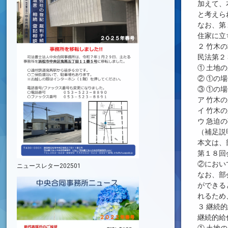
加えて、
と考えら
なお、第
住家に立
２ 竹木
民法第２
① 土地
② ①の
③ ①の
ア 竹木
イ 竹木
ウ 急迫
（補足説
本文は、
第１８回
②におい
ニュースレター202501
なお、部
ができる
れるため
３ 継続
継続的給