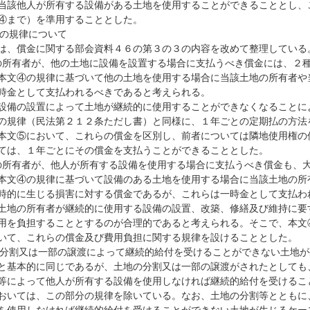
当該他人が所有する設備がある土地を使用することができることとし、
④まで）を準用することとした。
等の規律について
は、償金に関する部会資料４６の第３の３の内容を改めて整理している
土地の所有者が、他の土地に設備を設置する場合に支払うべき償金には、２
本文④の規律に基づいて他の土地を使用する場合に当該土地の所有者や
時金として支払われるべきであると考えられる。
設備の設置によって土地が継続的に使用することができなくなることに
の規律（民法第２１２条ただし書）と同様に、１年ごとの定期払の方法
本文⑤において、これらの償金を区別し、前者については隣地使用権の
ては、１年ごとにその償金を支払うことができることとした。
土地の所有者が、他人が所有する設備を使用する場合に支払うべき償金も
本文④の規律に基づいて設備のある土地を使用する場合に当該土地の所
時的に生じる損害に対する償金であるが、これらは一時金として支払わ
土地の所有者が継続的に使用する設備の設置、改築、修繕及び維持に要
用を負担することとするのが合理的であると考えられる。そこで、本文
いて、これらの償金及び費用負担に関する規律を設けることとした。
の分割又は一部の譲渡によって継続的給付を受けることができない土地
と基本的に同じであるが、土地の分割又は一部の譲渡がされたとしても
等によって他人が所有する設備を使用しなければ継続的給付を受けるこ
おいては、この部分の規律を除いている。なお、土地の分割等とともに