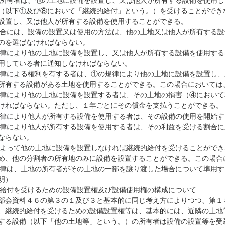
の所有者は、他の土地に設備を設置し、又は他人が所有する設備を使用
（以下①及び⑧において「継続的給付」という。）を受けることができ
設置し、又は他人が所有する設備を使用することができる。
場合には、設備の設置又は使用の方法は、他の土地又は他人が所有する
のを選ばなければならない。
規律により他の土地に設備を設置し、又は他人が所有する設備を使用す
用している者に通知しなければならない。
規律による権利を有する者は、①の規律により他の土地に設備を設置し
所有する設備がある土地を使用することができる。この場合においては
規律により他の土地に設備を設置する者は、その土地の損害（④におい
ければならない。ただし、１年ごとにその償金を支払うことができる。
規律により他人が所有する設備を使用する者は、その設備の使用を開始
規律により他人が所有する設備を使用する者は、その利益を受ける割合
ならない。
によって他の土地に設備を設置しなければ継続的給付を受けることがで
め、他の分割者の所有地のみに設備を設置することができる。この場合
規律は、土地の所有者がその土地の一部を譲り渡した場合について準用す
明）
的給付を受けるための設備設置権及び設備使用権の構成について
部会資料４６の第３の１及び３と基本的に同じ考え方によりつつ、第１
、継続的給付を受けるための設備設置権等は、基本的には、近隣の土地
する設備（以下「他の土地等」という。）の所有者は設備の設置等を受