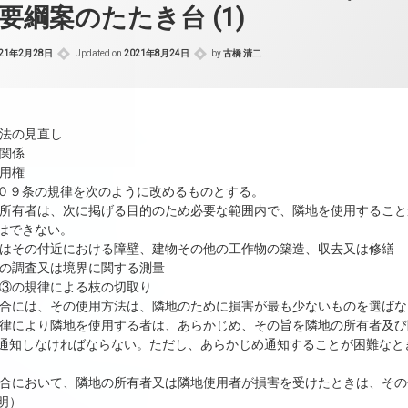
要綱案のたたき台 (1)
021年2月28日
Updated on
2021年8月24日
by
古橋 清二
民法の見直し
隣関係
使用権
０９条の規律を次のように改めるものとする。
の所有者は、次に掲げる目的のため必要な範囲内で、隣地を使用するこ
はできない。
又はその付近における障壁、建物その他の工作物の築造、収去又は修繕
標の調査又は境界に関する測量
２③の規律による枝の切取り
場合には、その使用方法は、隣地のために損害が最も少ないものを選ば
規律により隣地を使用する者は、あらかじめ、その旨を隣地の所有者及
通知しなければならない。ただし、あらかじめ通知することが困難なと
場合において、隣地の所有者又は隣地使用者が損害を受けたときは、そ
明）