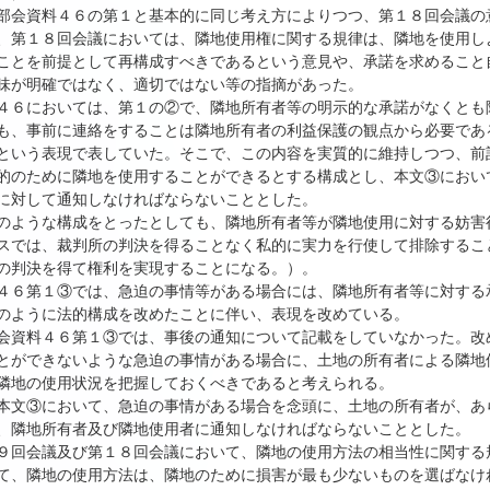
部会資料４６の第１と基本的に同じ考え方によりつつ、第１８回会議の
、第１８回会議においては、隣地使用権に関する規律は、隣地を使用し
ことを前提として再構成すべきであるという意見や、承諾を求めること
味が明確ではなく、適切ではない等の指摘があった。
４６においては、第１の②で、隣地所有者等の明示的な承諾がなくとも
も、事前に連絡をすることは隣地所有者の利益保護の観点から必要であ
という表現で表していた。そこで、この内容を実質的に維持しつつ、前
的のために隣地を使用することができるとする構成とし、本文③におい
に対して通知しなければならないこととした。
のような構成をとったとしても、隣地所有者等が隣地使用に対する妨害
スでは、裁判所の判決を得ることなく私的に実力を行使して排除するこ
の判決を得て権利を実現することになる。）。
４６第１③では、急迫の事情等がある場合には、隣地所有者等に対する
のように法的構成を改めたことに伴い、表現を改めている。
会資料４６第１③では、事後の通知について記載をしていなかった。改
とができないような急迫の事情がある場合に、土地の所有者による隣地
隣地の使用状況を把握しておくべきであると考えられる。
本文③において、急迫の事情がある場合を念頭に、土地の所有者が、あ
、隣地所有者及び隣地使用者に通知しなければならないこととした。
９回会議及び第１８回会議において、隣地の使用方法の相当性に関する
て、隣地の使用方法は、隣地のために損害が最も少ないものを選ばなけ