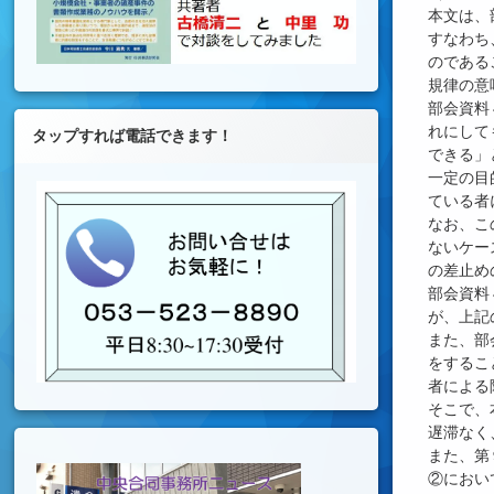
本文は、
すなわち
のである
規律の意
部会資料
れにして
タップすれば電話できます！
できる」
一定の目
ている者
なお、こ
ないケー
の差止め
部会資料
が、上記
また、部
をするこ
者による
そこで、
遅滞なく
また、第
②におい