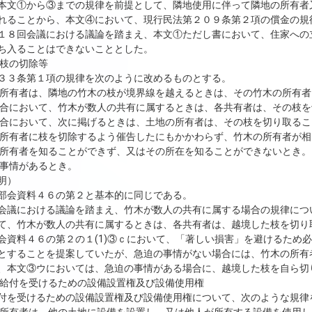
本文①から③までの規律を前提として、隣地使用に伴って隣地の所有者
れることから、本文④において、現行民法第２０９条第２項の償金の規
１８回会議における議論を踏まえ、本文①ただし書において、住家への
ち入ることはできないこととした。
の枝の切除等
３３条第１項の規律を次のように改めるものとする。
の所有者は、隣地の竹木の枝が境界線を越えるときは、その竹木の所有
場合において、竹木が数人の共有に属するときは、各共有者は、その枝
場合において、次に掲げるときは、土地の所有者は、その枝を切り取る
の所有者に枝を切除するよう催告したにもかかわらず、竹木の所有者が
の所有者を知ることができず、又はその所在を知ることができないとき。
の事情があるとき。
明）
部会資料４６の第２と基本的に同じである。
会議における議論を踏まえ、竹木が数人の共有に属する場合の規律につ
て、竹木が数人の共有に属するときは、各共有者は、越境した枝を切り
会資料４６の第２の１(1)③ｃにおいて、「著しい損害」を避けるため
とすることを提案していたが、急迫の事情がない場合には、竹木の所有
、本文③ウにおいては、急迫の事情がある場合に、越境した枝を自ら切
的給付を受けるための設備設置権及び設備使用権
付を受けるための設備設置権及び設備使用権について、次のような規律