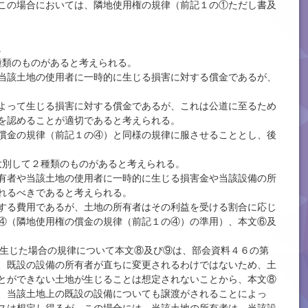
この場合においては、隣地使用権の規律（前記１の①ただし書及
。
種類のものがあると考えられる。
当該土地の使用者に一時的に生じる損害に対する償金であるが、
よって生じる損害に対する償金であるが、これは公道に至るため
を認めることが適切であると考えられる。
償金の規律（前記１の④）と同様の規律に服させることとし、後
、大別して２種類のものがあると考えられる。
有者や当該土地の使用者に一時的に生じる損害金や当該設備の所
れるべきであると考えられる。
する費用であるが、土地の所有者はその利益を受ける割合に応じ
④（隣地使用権の償金の規律（前記１の④）の準用）、本文⑥及
が生じた場合の規律について本文⑧及び⑨は、部会資料４６の第
、既設の設備の所有者が直ちに変更されるわけではないため、土
とができない土地が生じることは想定されないことから、本文⑧
、当該土地上の既設の設備についても譲渡がされることによっ