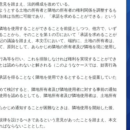
意見を踏まえ、法的構成を改めている。
ようとする土地の所有者と隣地の所有者の権利関係を調整するも
自体は当然に可能であり、「承諾を求めることができる」という
隣地を使用することができることを前提としつつ、他方で、いず
ることから、そのことを第１の①において「承諾を求めることが
記の議論を踏まえ、本文①において、端的に、土地の所有者は、
て、原則として、あらかじめ隣地の所有者及び隣地を現に使用し
行為等を行い、これを排除しなければ権利を実現することができ
とは認められないと解される（このようなケースでは、妨害行為
承諾を得ることなく隣地を使用できるとすることを提案していた
めて検討すると、隣地所有者及び隣地使用者に対する事前の通知
使用を認めるとしても、隣地所有者及び隣地使用者は、土地所有
らかじめ通知することが困難なときは、隣地使用を開始した後、
規律を設けるべきであるという意見があったことを踏まえ、本文
ればならないこととした。