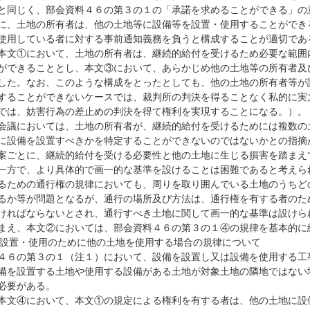
と同じく、部会資料４６の第３の１の「承諾を求めることができる」の
に、土地の所有者は、他の土地等に設備等を設置・使用することができ
使用している者に対する事前通知義務を負うと構成することが適切であ
本文①において、土地の所有者は、継続的給付を受けるため必要な範囲
ができることとし、本文③において、あらかじめ他の土地等の所有者及
した。なお、このような構成をとったとしても、他の土地の所有者等が
することができないケースでは、裁判所の判決を得ることなく私的に実
では、妨害行為の差止めの判決を得て権利を実現することになる。）。
会議においては、土地の所有者が、継続的給付を受けるためには複数の
に設備を設置すべきかを特定することができないのではないかとの指摘
案ごとに、継続的給付を受ける必要性と他の土地に生じる損害を踏まえ
一方で、より具体的で画一的な基準を設けることは困難であると考えら
るための通行権の規律においても、周りを取り囲んでいる土地のうちど
るか等が問題となるが、通行の場所及び方法は、通行権を有する者のた
ければならないとされ、通行すべき土地に関して画一的な基準は設けら
まえ、本文②においては、部会資料４６の第３の１④の規律を基本的に
の設置・使用のために他の土地を使用する場合の規律について
４６の第３の１（注１）において、設備を設置し又は設備を使用する工
備を設置する土地や使用する設備がある土地が対象土地の隣地ではない
必要がある。
本文④において、本文①の規定による権利を有する者は、他の土地に設