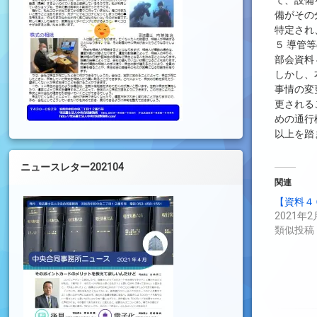
て、設備
備がその
特定され
５ 導管
部会資料
しかし、
事情の変
更される
めの通行
以上を踏
ニュースレター202104
関連
【資料４
2021年2
類似投稿