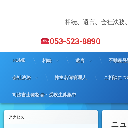
コ
ン
テ
ン
相続、遺言、会社法務
ツ
へ
電話番号:
ス
053-523-8890
キ
ッ
プ
HOME
相続
遺言
不動産登
会社法務
株主名簿管理人
ご相談につ
司法書士資格者・受験生募集中
左サイドバー
アクセス
ニュ