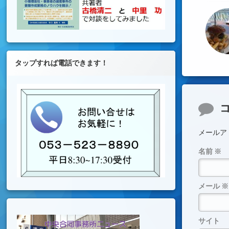
タップすれば電話できます！
コメ
メールア
名前
※
メール
※
サイト