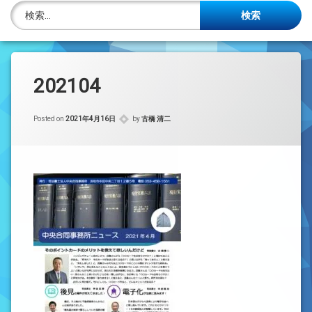
株主名簿管理人
検索:
ご相談について
事務所概要
202104
投稿記事一覧
Posted on
2021年4月16日
by
古橋 清二
アクセス
法律を勉強しよう
司法書士資格者・受験生募集中