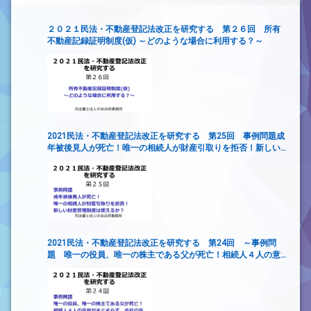
２０２１民法・不動産登記法改正を研究する 第２６回 所有
不動産記録証明制度(仮) ～どのような場合に利用する？～
2021民法・不動産登記法改正を研究する 第25回 事例問題成
年被後見人が死亡！唯一の相続人が財産引取りを拒否！新しい
財産管理制度は使えるか？
2021民法・不動産登記法改正を研究する 第24回 ～事例問
題 唯一の役員、唯一の株主である父が死亡！相続人４人の意
見がまとまらず、会社の意思決定ができない！