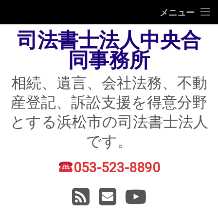
HOME
メニュー
司法書士法人中央合
相続
同事務所
遺言
相続、遺言、会社法務、不動
不動産登記
産登記、訴訟支援を得意分野
債務整理
とする浜松市の司法書士法人
住宅ローン返済にお困りの方
です。
民事紛争
053-523-8890
電話番号:
賃貸トラブル
RSS
メールアドレス
YouTube
会社法務