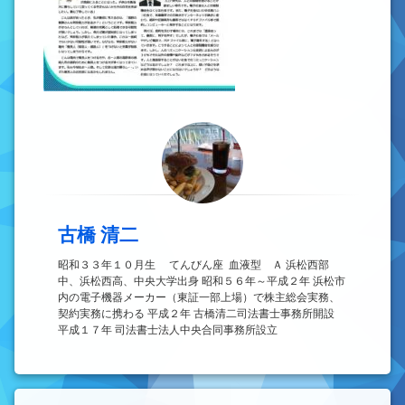
古橋 清二
昭和３３年１０月生 てんびん座 血液型 Ａ 浜松西部
中、浜松西高、中央大学出身 昭和５６年～平成２年 浜松市
内の電子機器メーカー（東証一部上場）で株主総会実務、
契約実務に携わる 平成２年 古橋清二司法書士事務所開設
平成１７年 司法書士法人中央合同事務所設立