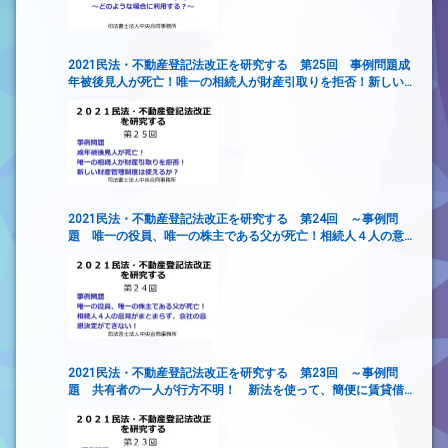
2021民法・不動産登記法改正を研究する 第25回 事例問題成
年被後見人が死亡！唯一の相続人が財産引取りを拒否！新しい
財産管理制度は使えるか？
2021民法・不動産登記法改正を研究する 第24回 ～事例問
題 唯一の役員、唯一の株主である父が死亡！相続人４人の意
見がまとまらず、会社の意思決定ができない！
2021民法・不動産登記法改正を研究する 第23回 ～事例問
題 共有者の一人が行方不明！ 新法を使って、簡便に賃貸借
契約を締結するには？