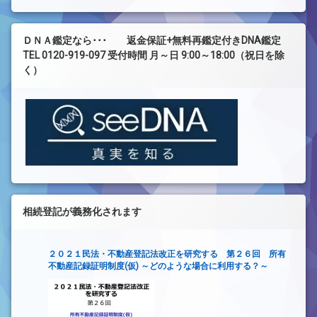
ＤＮＡ鑑定なら･･･ 返金保証+無料再鑑定付きDNA鑑定
TEL 0120-919-097 受付時間 月～日 9:00～18:00（祝日を除
く）
相続登記が義務化されます
２０２１民法・不動産登記法改正を研究する 第２６回 所有
不動産記録証明制度(仮) ～どのような場合に利用する？～