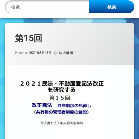
株主名簿管理人
検索:
ご相談について
事務所概要
第15回
投稿記事一覧
Posted on
2021年8月14日
by
古橋 清二
アクセス
法律を勉強しよう
司法書士資格者・受験生募集中