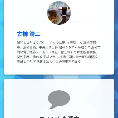
古橋 清二
昭和３３年１０月生 てんびん座 血液型 Ａ 浜松西部
中、浜松西高、中央大学出身 昭和５６年～平成２年 浜松市
内の電子機器メーカー（東証一部上場）で株主総会実務、
契約実務に携わる 平成２年 古橋清二司法書士事務所開設
平成１７年 司法書士法人中央合同事務所設立
コメント