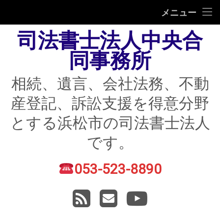
HOME
メニュー
司法書士法人中央合
相続
同事務所
遺言
相続、遺言、会社法務、不動
不動産登記
産登記、訴訟支援を得意分野
債務整理
とする浜松市の司法書士法人
住宅ローン返済にお困りの方
です。
民事紛争
053-523-8890
電話番号:
賃貸トラブル
RSS
メールアドレス
YouTube
会社法務