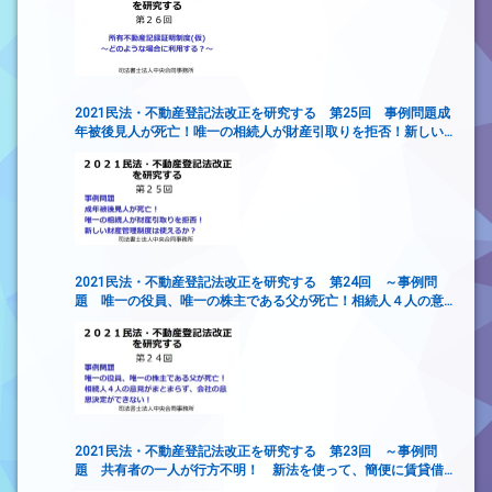
2021民法・不動産登記法改正を研究する 第25回 事例問題成
年被後見人が死亡！唯一の相続人が財産引取りを拒否！新しい
財産管理制度は使えるか？
2021民法・不動産登記法改正を研究する 第24回 ～事例問
題 唯一の役員、唯一の株主である父が死亡！相続人４人の意
見がまとまらず、会社の意思決定ができない！
2021民法・不動産登記法改正を研究する 第23回 ～事例問
題 共有者の一人が行方不明！ 新法を使って、簡便に賃貸借
契約を締結するには？