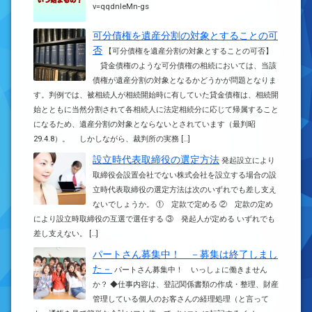
v=qqdnleMn-gs
可分債権を遺産分割の対象とすることの可
否
【可分債権を遺産分割の対象とすることの可否】
貸金債権のような可分債権の相続においては、当該
債権が遺産分割の対象となるかどうかが問題となりま
す。判例では、被相続人が相続開始時に有していた貸金債権は、相続開
始とともに当然分割されて各相続人に法定相続分に応じて帰属すること
になるため、遺産分割の対象とならないとされています（最判昭
29.4.8）。 しかしながら、裁判所の実務 […]
設立時代表取締役の選定方法
発起設立により
取締役会設置会社でない株式会社を設立する場合の設
立時代表取締役の選定方法は次のいずれでも差し支え
ないでしょうか。 ① 定款で定める ② 定款の定め
により設立時取締役の互選で選任する ③ 発起人が定める いずれでも
差し支えない。 […]
パートさん募集中！ －募集は終了しまし
た－
パートさん募集中！ いっしょに働きません
か？ ◆仕事内容は、登記関係書類の作成・整理、財産
管理している個人のお客さんの経理処理（と言って