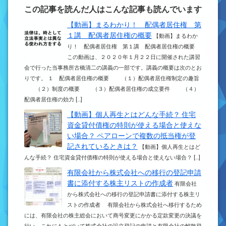
この記事を読んだ人はこんな記事も読んでいます
【動画】まるわかり！ 配偶者居住権 第
１講 配偶者居住権の概要
【動画】まるわか
り！ 配偶者居住権 第１講 配偶者居住権の概要
この動画は、２０２０年１月２２日に開催された講習
会で行った当事務所古橋清二の講義の一部です。講義の概要は次のとお
りです。 １ 配偶者居住権の概要 （１）配偶者居住権制定の趣旨
（２）制度の概要 （３）配偶者居住権の成立要件 （４）
配偶者居住権の効力 […]
【動画】個人再生とはどんな手続？ 住宅
資金貸付債権の特則が使える場合と使えな
い場合？ ペアローンで複数の抵当権が登
記されているときは？
【動画】個人再生とはど
んな手続？ 住宅資金貸付債権の特則が使える場合と使えない場合？ […]
有限会社から株式会社への移行の登記申請
書に添付する株主リストの作成者
有限会社
から株式会社への移行の登記申請書に添付する株主リ
ストの作成者 有限会社から株式会社へ移行するため
には、有限会社の株主総会において商号変更にかかる定款変更の決議を