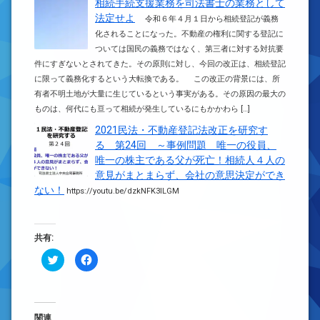
相続手続支援業務を司法書士の業務として
法定せよ
令和６年４月１日から相続登記が義務
化されることになった。不動産の権利に関する登記に
ついては国民の義務ではなく、第三者に対する対抗要
件にすぎないとされてきた。その原則に対し、今回の改正は、相続登記
に限って義務化するという大転換である。 この改正の背景には、所
有者不明土地が大量に生じているという事実がある。その原因の最大の
ものは、何代にも亘って相続が発生しているにもかかわら […]
2021民法・不動産登記法改正を研究す
る 第24回 ～事例問題 唯一の役員、
唯一の株主である父が死亡！相続人４人の
意見がまとまらず、会社の意思決定ができ
ない！
https://youtu.be/dzkNFK3ILGM
共有:
ク
Facebook
リ
で
ッ
共
ク
有
し
す
て
る
Twitter
に
で
は
関連