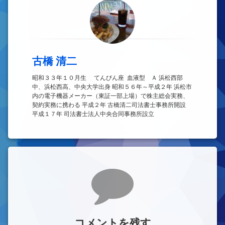
古橋 清二
昭和３３年１０月生 てんびん座 血液型 Ａ 浜松西部
中、浜松西高、中央大学出身 昭和５６年～平成２年 浜松市
内の電子機器メーカー（東証一部上場）で株主総会実務、
契約実務に携わる 平成２年 古橋清二司法書士事務所開設
平成１７年 司法書士法人中央合同事務所設立
コメント
コメントを残す