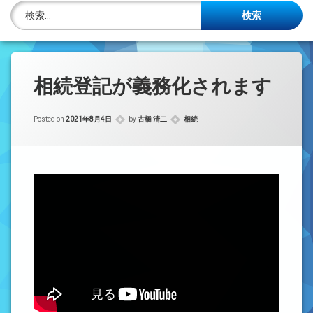
株主名簿管理人
検索:
ご相談について
事務所概要
相続登記が義務化されます
投稿記事一覧
カテゴリー:
Posted on
2021年8月4日
by
古橋 清二
相続
アクセス
法律を勉強しよう
司法書士資格者・受験生募集中