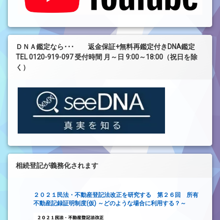
ＤＮＡ鑑定なら･･･ 返金保証+無料再鑑定付きDNA鑑定
TEL 0120-919-097 受付時間 月～日 9:00～18:00（祝日を除
く）
相続登記が義務化されます
２０２１民法・不動産登記法改正を研究する 第２６回 所有
不動産記録証明制度(仮) ～どのような場合に利用する？～