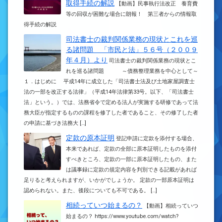
取得手続の解説
【動画】民事執行法改正 養育費
等の回収が困難な場合に朗報！ 第三者からの情報取
得手続の解説
司法書士の裁判関係業務の現状とこれを巡
る諸問題 「市民と法」５６号（２００９
年４月）より
司法書士の裁判関係業務の現状とこ
れを巡る諸問題 ～債務整理業務を中心として～
１．はじめに 平成14年に成立した「司法書士法及び土地家屋調査士
法の一部を改正する法律」（平成14年法律第33号。以下、「司法書士
法」という。）では、法務省令で定める法人が実施する研修であって法
務大臣が指定するものの課程を修了した者であること、その修了した者
の申請に基づき法務大 […]
定款の原本証明
登記申請に定款を添付する場合、
本来であれば、定款の全部に原本証明したものを添付
すべきところ、定款の一部に原本証明したもの、また
は議事録に定款の規定内容を判別できる記載があれば
足りると考えられますが、いかがでしょうか。 定款の一部原本証明は
認められない。また、後段についても不可である。 […]
相続っていつ始まるの？
【動画】相続っていつ
始まるの？ https://www.youtube.com/watch?