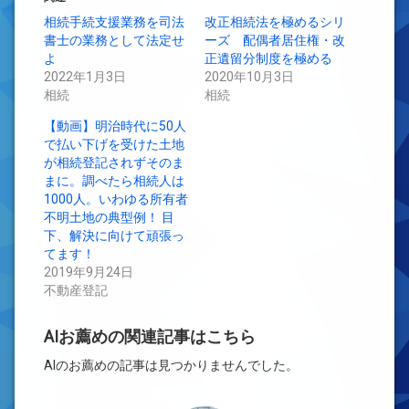
共
ク
有
リ
相続手続支援業務を司法
改正相続法を極めるシリ
(新
ッ
書士の業務として法定せ
し
ク
ーズ 配偶者居住権・改
い
し
よ
正遺留分制度を極める
ウ
て
ィ
く
2022年1月3日
2020年10月3日
ン
だ
相続
ド
さ
相続
ウ
い
で
(新
【動画】明治時代に50人
開
し
き
い
で払い下げを受けた土地
ま
ウ
す)
ィ
が相続登記されずそのま
ン
まに。調べたら相続人は
ド
ウ
1000人。いわゆる所有者
で
開
不明土地の典型例！ 目
き
下、解決に向けて頑張っ
ま
す)
てます！
2019年9月24日
不動産登記
AIお薦めの関連記事はこちら
AIのお薦めの記事は見つかりませんでした。