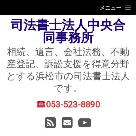
HOME
メニュー
司法書士法人中央合
相続
同事務所
遺言
相続、遺言、会社法務、不動
不動産登記
産登記、訴訟支援を得意分野
債務整理
とする浜松市の司法書士法人
住宅ローン返済にお困りの方
です。
民事紛争
053-523-8890
電話番号:
賃貸トラブル
RSS
メールアドレス
YouTube
会社法務