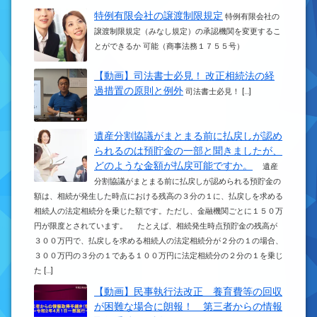
特例有限会社の譲渡制限規定
特例有限会社の
譲渡制限規定（みなし規定）の承認機関を変更するこ
とができるか 可能（商事法務１７５５号）
【動画】司法書士必見！ 改正相続法の経
過措置の原則と例外
司法書士必見！ […]
遺産分割協議がまとまる前に払戻しが認め
られるのは預貯金の一部と聞きましたが、
どのような金額が払戻可能ですか。
遺産
分割協議がまとまる前に払戻しが認められる預貯金の
額は、相続が発生した時点における残高の３分の１に、払戻しを求める
相続人の法定相続分を乗じた額です。ただし、金融機関ごとに１５０万
円が限度とされています。 たとえば、相続発生時点預貯金の残高が
３００万円で、払戻しを求める相続人の法定相続分が２分の１の場合、
３００万円の３分の１である１００万円に法定相続分の２分の１を乗じ
た […]
【動画】民事執行法改正 養育費等の回収
が困難な場合に朗報！ 第三者からの情報