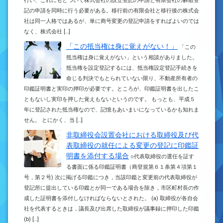
行い、これにもとづいて株式会社の設立登記の申請と有限会社の解散登
記の申請を同時に行う必要がある。移行前の有限会社と移行後の株式会
社は同一人格ではあるが、単に商号変更の登記申請をすればよいのでは
なく、株式会社 […]
「この抵当権は身に覚えがない！」
「この
抵当権は身に覚えがない」という相談がありました。
抵当権を設定登記するには、抵当権設定登記手続きを
命じる判決でもとられていない限り、不動産所有者の
印鑑証明書と実印の押印が必要です。ところが、印鑑証明書を出したこ
ともないし実印を押した覚えもないというのです。 もっとも、平成５
年に登記された抵当権なので、記憶もあいまいになっているかも知れま
せん。 とにかく、当 […]
非取締役会設置会社における取締役及び代
表取締役の就任による変更の登記に印鑑証
明書を添付する場合
○代表取締役の選任を証す
る書面に係る印鑑証明書（商登規第６１条第４項第１
号，第２号) 次に掲げる印鑑につき，当該印鑑と変更前の代表取締役が
登記所に提出している印鑑とが同一である場合を除き，市区町村長の作
成した証明書を添付しなければならないとされた。 (a) 取締役が各自会
社を代表するときは，議長及び出席した取締役が議事録に押印した印鑑
(b) […]