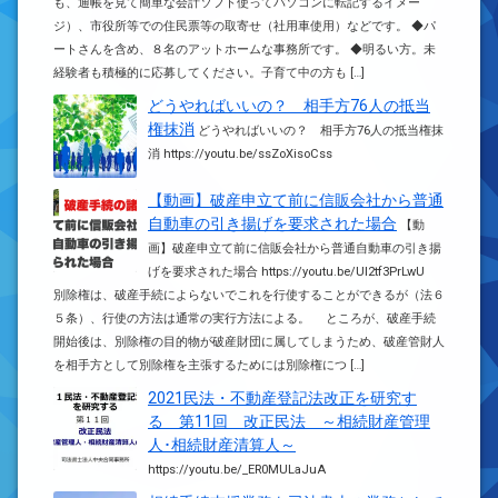
も、通帳を見て簡単な会計ソフト使ってパソコンに転記するイメー
ジ）、市役所等での住民票等の取寄せ（社用車使用）などです。 ◆パ
ートさんを含め、８名のアットホームな事務所です。 ◆明るい方。未
経験者も積極的に応募してください。子育て中の方も […]
どうやればいいの？ 相手方76人の抵当
権抹消
どうやればいいの？ 相手方76人の抵当権抹
消 https://youtu.be/ssZoXisoCss
【動画】破産申立て前に信販会社から普通
自動車の引き揚げを要求された場合
【動
画】破産申立て前に信販会社から普通自動車の引き揚
げを要求された場合 https://youtu.be/UI2tf3PrLwU
別除権は、破産手続によらないでこれを行使することができるが（法６
５条）、行使の方法は通常の実行方法による。 ところが、破産手続
開始後は、別除権の目的物が破産財団に属してしまうため、破産管財人
を相手方として別除権を主張するためには別除権につ […]
2021民法・不動産登記法改正を研究す
る 第11回 改正民法 ～相続財産管理
人･相続財産清算人～
https://youtu.be/_ER0MULaJuA