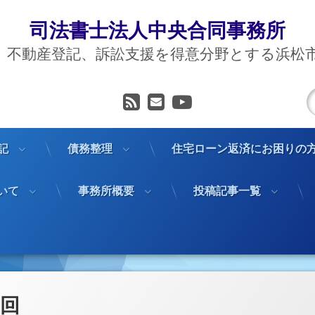
司法書士法人中央合同事務所
、不動産登記、訴訟支援を得意分野とする浜松
RSS
メールアドレス
YouTube
記
債務整理
住宅ローン返済にお困りの
いて
事務所概要
投稿記事一覧
0回