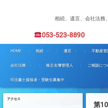
コ
ン
テ
ン
相続、遺言、会社法務
ツ
へ
電話番号:
ス
053-523-8890
キ
ッ
プ
HOME
相続
遺言
不動産登
会社法務
株主名簿管理人
ご相談につ
司法書士資格者・受験生募集中
左サイドバー
アクセス
第1