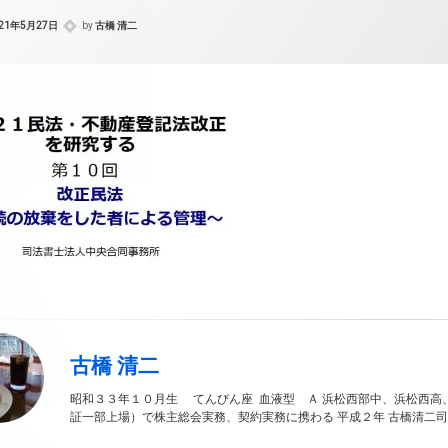
021年5月27日
by
古橋 清二
古橋 清二
昭和３３年１０月生 てんびん座 血液型 Ａ 浜松西部中、浜松西高
証一部上場）で株主総会実務、契約実務に携わる 平成２年 古橋清二司