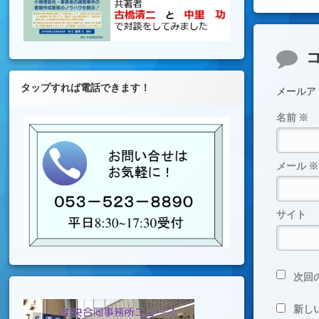
コメ
タップすれば電話できます！
メールア
名前
※
メール
※
サイト
次回
新し