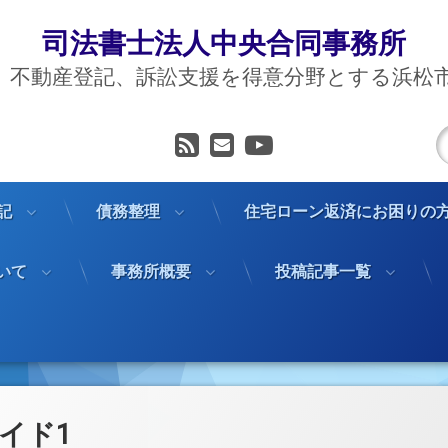
司法書士法人中央合同事務所
、不動産登記、訴訟支援を得意分野とする浜松
RSS
メールアドレス
YouTube
記
債務整理
住宅ローン返済にお困りの
いて
事務所概要
投稿記事一覧
イド1