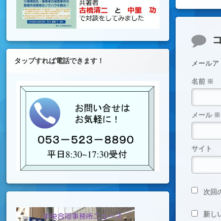
コメ
タップすれば電話できます！
メールア
名前
※
メール
※
サイト
次回
新し