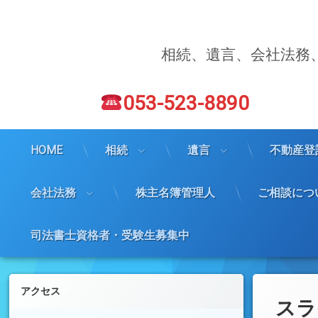
コ
ン
テ
ン
相続、遺言、会社法務
ツ
へ
電話番号:
ス
053-523-8890
キ
ッ
プ
HOME
相続
遺言
不動産登
会社法務
株主名簿管理人
ご相談につ
司法書士資格者・受験生募集中
左サイドバー
アクセス
スラ