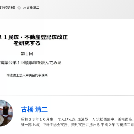
021年3月6日
by
古橋 清二
古橋 清二
昭和３３年１０月生 てんびん座 血液型 Ａ 浜松西部中、浜松西高
証一部上場）で株主総会実務、契約実務に携わる 平成２年 古橋清二司