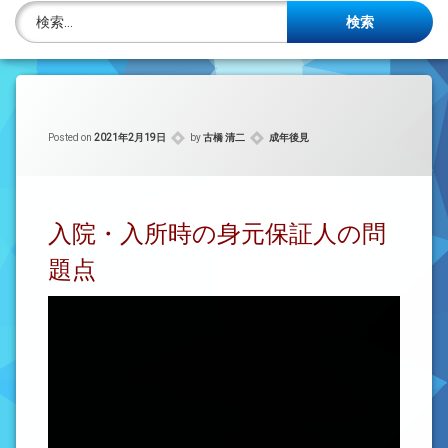
株主名簿管理人
検索:
ご相談について
事務所概要
カテゴリー:
Posted on
2021年2月19日
by
古橋 清二
成年後見
投稿記事一覧
アクセス
入院・入所時の身元保証人の問
法律を勉強しよう
題点
司法書士資格者・受験生募集中