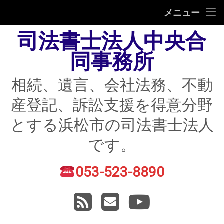
HOME
メニュー
司法書士法人中央合
相続
同事務所
遺言
相続、遺言、会社法務、不動
不動産登記
産登記、訴訟支援を得意分野
債務整理
とする浜松市の司法書士法人
住宅ローン返済にお困りの方
です。
民事紛争
053-523-8890
電話番号:
賃貸トラブル
RSS
メールアドレス
YouTube
会社法務