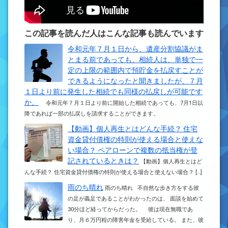
この記事を読んだ人はこんな記事も読んでいます
令和元年７月１日から、遺産分割協議がま
とまる前であっても、相続人は、単独で一
定の上限の範囲内で預貯金を払戻すことが
できるようになったと聞きましたが、７月
１日より前に発生した相続でも同様の払戻しが可能です
か。
令和元年７月１日より前に開始した相続であっても、7月1日以
降であれば一部の払戻しを請求することができます。
【動画】個人再生とはどんな手続？ 住宅
資金貸付債権の特則が使える場合と使えな
い場合？ ペアローンで複数の抵当権が登
記されているときは？
【動画】個人再生とはど
んな手続？ 住宅資金貸付債権の特則が使える場合と使えない場合？ […]
雨のち晴れ
雨のち晴れ 不自然な歩き方をする彼
の足が義足であることがわかったのは、 面談を始めて
30分ほど経ってからだった。 彼は現在無職であ
り、月６万円程の障害年金を受給している。 また、彼