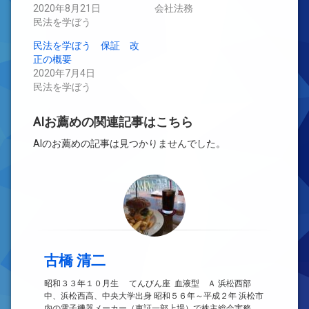
ン
だ
2020年8月21日
ド
さ
会社法務
ウ
い
民法を学ぼう
で
(新
開
し
き
い
民法を学ぼう 保証 改
ま
ウ
す)
ィ
正の概要
ン
2020年7月4日
ド
ウ
民法を学ぼう
で
開
き
ま
AIお薦めの関連記事はこちら
す)
AIのお薦めの記事は見つかりませんでした。
古橋 清二
昭和３３年１０月生 てんびん座 血液型 Ａ 浜松西部
中、浜松西高、中央大学出身 昭和５６年～平成２年 浜松市
内の電子機器メーカー（東証一部上場）で株主総会実務、