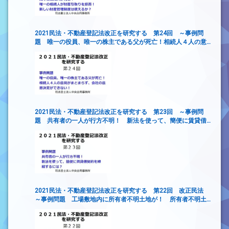
2021民法・不動産登記法改正を研究する 第24回 ～事例問
題 唯一の役員、唯一の株主である父が死亡！相続人４人の意
見がまとまらず、会社の意思決定ができない！
2021民法・不動産登記法改正を研究する 第23回 ～事例問
題 共有者の一人が行方不明！ 新法を使って、簡便に賃貸借
契約を締結するには？
2021民法・不動産登記法改正を研究する 第22回 改正民法
～事例問題 工場敷地内に所有者不明土地が！ 所有者不明土
地管理命令は使えるか！～