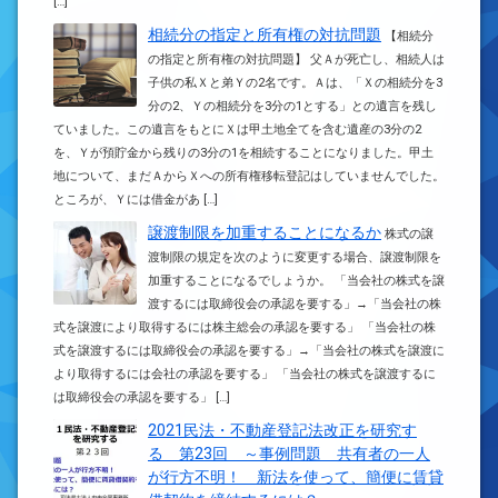
[…]
相続分の指定と所有権の対抗問題
【相続分
の指定と所有権の対抗問題】 父Ａが死亡し、相続人は
子供の私Ｘと弟Ｙの2名です。Ａは、「Ｘの相続分を3
分の2、Ｙの相続分を3分の1とする」との遺言を残し
ていました。この遺言をもとにＸは甲土地全てを含む遺産の3分の2
を、Ｙが預貯金から残りの3分の1を相続することになりました。甲土
地について、まだＡからＸへの所有権移転登記はしていませんでした。
ところが、Ｙには借金があ […]
譲渡制限を加重することになるか
株式の譲
渡制限の規定を次のように変更する場合、譲渡制限を
加重することになるでしょうか。 「当会社の株式を譲
渡するには取締役会の承認を要する」→「当会社の株
式を譲渡により取得するには株主総会の承認を要する」 「当会社の株
式を譲渡するには取締役会の承認を要する」→「当会社の株式を譲渡に
より取得するには会社の承認を要する」 「当会社の株式を譲渡するに
は取締役会の承認を要する」 […]
2021民法・不動産登記法改正を研究す
る 第23回 ～事例問題 共有者の一人
が行方不明！ 新法を使って、簡便に賃貸