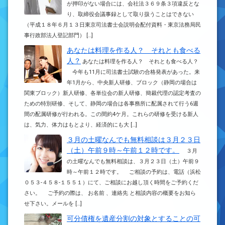
が押印がない場合には、会社法３６９条３項違反とな
り、取締役会議事録として取り扱うことはできない
（平成１８年６月１３日東京司法書士会説明会配付資料・東京法務局民
事行政部法人登記部門） […]
あなたは料理を作る人？ それとも食べる
人？
あなたは料理を作る人？ それとも食べる人？
今年も11月に司法書士試験の合格発表があった。来
年1月から、中央新人研修、ブロック（静岡の場合は
関東ブロック）新人研修、各単位会の新人研修、簡裁代理の認定考査の
ための特別研修、そして、静岡の場合は各事務所に配属されて行う6週
間の配属研修が行われる。この間約4ケ月。これらの研修を受ける新人
は、気力、体力はもとより、経済的にも大 […]
３月の土曜なんでも無料相談は３月２３日
（土）午前９時～午前１２時です。
３月
の土曜なんでも無料相談は、３月２３日（土）午前９
時～午前１２時です。 ご相談の予約は、電話（浜松
０５３-４５８-１５５１）にて、ご相談にお越し頂く時間をご予約くだ
さい。 ご予約の際は、 お名前 、連絡先 と相談内容の概要をお知ら
せ下さい。メールを […]
可分債権を遺産分割の対象とすることの可