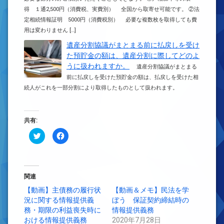
得 １通2,500円（消費税、実費別） 全国から取寄せ可能です。 ②法
定相続情報証明 5000円（消費税別） 必要な複数枚を取得しても費
用は変わりません […]
遺産分割協議がまとまる前に払戻しを受け
た預貯金の額は、遺産分割に際してどのよ
うに扱われますか。
遺産分割協議がまとまる
前に払戻しを受けた預貯金の額は、払戻しを受けた相
続人がこれを一部分割により取得したものとして扱われます。
共有:
ク
Facebook
リ
で
ッ
共
ク
有
し
す
て
る
Twitter
に
で
は
関連
共
ク
有
リ
【動画】主債務の履行状
【動画＆メモ】民法を学
(新
ッ
況に関する情報提供義
し
ク
ぼう 保証契約締結時の
い
し
務・期限の利益喪失時に
情報提供義務
ウ
て
ィ
く
おける情報提供義務
2020年7月28日