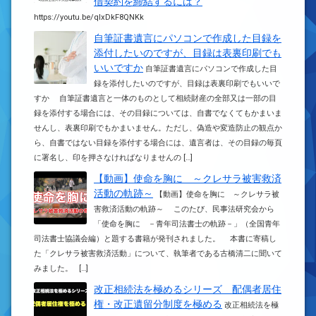
借契約を締結するには？
https://youtu.be/qIxDkF8QNKk
自筆証書遺言にパソコンで作成した目録を
添付したいのですが、目録は表裏印刷でも
いいですか
自筆証書遺言にパソコンで作成した目
録を添付したいのですが、目録は表裏印刷でもいいで
すか 自筆証書遺言と一体のものとして相続財産の全部又は一部の目
録を添付する場合には、その目録については、自書でなくてもかまいま
せんし、表裏印刷でもかまいません。ただし、偽造や変造防止の観点か
ら、自書ではない目録を添付する場合には、遺言者は、その目録の毎頁
に署名し、印を押さなければなりませんの […]
【動画】使命を胸に ～クレサラ被害救済
活動の軌跡～
【動画】使命を胸に ～クレサラ被
害救済活動の軌跡～ このたび、民事法研究会から
「使命を胸に －青年司法書士の軌跡－」（全国青年
司法書士協議会編）と題する書籍が発刊されました。 本書に寄稿し
た「クレサラ被害救済活動」について、執筆者である古橋清二に聞いて
みました。 […]
改正相続法を極めるシリーズ 配偶者居住
権・改正遺留分制度を極める
改正相続法を極