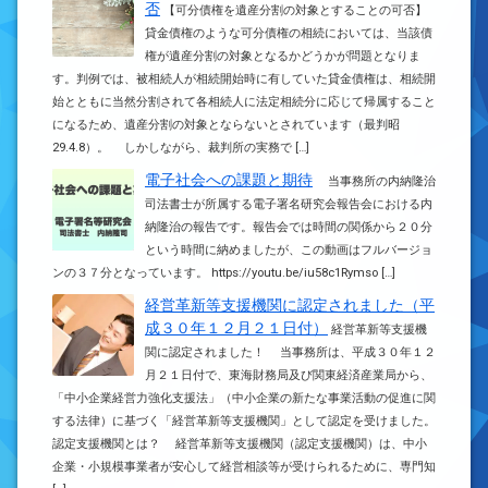
否
【可分債権を遺産分割の対象とすることの可否】
貸金債権のような可分債権の相続においては、当該債
権が遺産分割の対象となるかどうかが問題となりま
す。判例では、被相続人が相続開始時に有していた貸金債権は、相続開
始とともに当然分割されて各相続人に法定相続分に応じて帰属すること
になるため、遺産分割の対象とならないとされています（最判昭
29.4.8）。 しかしながら、裁判所の実務で […]
電子社会への課題と期待
当事務所の内納隆治
司法書士が所属する電子署名研究会報告会における内
納隆治の報告です。報告会では時間の関係から２０分
という時間に納めましたが、この動画はフルバージョ
ンの３７分となっています。 https://youtu.be/iu58c1Rymso […]
経営革新等支援機関に認定されました（平
成３０年１２月２１日付）
経営革新等支援機
関に認定されました！ 当事務所は、平成３０年１２
月２１日付で、東海財務局及び関東経済産業局から、
「中小企業経営力強化支援法」（中小企業の新たな事業活動の促進に関
する法律）に基づく「経営革新等支援機関」として認定を受けました。
認定支援機関とは？ 経営革新等支援機関（認定支援機関）は、中小
企業・小規模事業者が安心して経営相談等が受けられるために、専門知