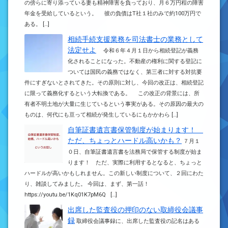
の傍らに寄り添っている妻も精神障害を負っており、月６万円程の障害
年金を受給しているという。 彼の負債はT社１社のみで約100万円で
ある。 […]
相続手続支援業務を司法書士の業務として
法定せよ
令和６年４月１日から相続登記が義務
化されることになった。不動産の権利に関する登記に
ついては国民の義務ではなく、第三者に対する対抗要
件にすぎないとされてきた。その原則に対し、今回の改正は、相続登記
に限って義務化するという大転換である。 この改正の背景には、所
有者不明土地が大量に生じているという事実がある。その原因の最大の
ものは、何代にも亘って相続が発生しているにもかかわら […]
自筆証書遺言書保管制度が始まります！
ただ、ちょっとハードル高いかも？
７月１
０日、自筆証書遺言書を法務局で保管する制度が始ま
ります！ ただ、実際に利用するとなると、ちょっと
ハードルが高いかもしれません。この新しい制度について、２回にわた
り、雑談してみました。 今回は、まず、第一話！
https://youtu.be/1Kq01K7pM6Q […]
出席した監査役の押印のない取締役会議事
録
取締役会議事録に、出席した監査役の記名はある