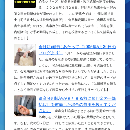
めるシリーズ 配偶者居住権・改正遺留分制度を極め
る ２０２０年９月２６日、静岡県司法書士会主催の
第２回会員研修会が開かれました。 この研修会では、中里功司法書
士（司法書士法人浜松総合事務所）、倉田和宏司法書士（倉田和宏司法
書士事務所）のほか、当事務所の司法書士３名（古橋清二、神谷忠勝、
内納隆治）が予め動画を作成し、それを視聴するという方法で講義を進
めまし […]
会社法施行にあたって（2006年5月30日の
ブログより）
５月１日から会社法が施行されまし
た。会員のみなさまの実務は順調に推移しているでし
ょうか。 私が副会長に立候補した際、その所信とし
て、会社法施行に対する的確な対応を掲げさせていただきました。これ
は、昨年施行されました改正不動産登記法に対して、日司連のリードが
必ずしも満足いくものでなかったため、会社法については日司連を頼る
ことなく地元で研究をして静岡から会社法の実務をリードして […]
遺産分割協議がまとまる前に預貯金の一部
払戻しを依頼した場合の費用を教えてくだ
さい。
遺産分割協議がまとまる前に預貯金の一部
払戻しをご依頼いただいた場合の費用は次のとおりで
す。なお、次の①～③は、一括してご依頼いただくこともできますし、
必要な部分のみご依頼いただくこともできます。 ①戸籍謄本等の取