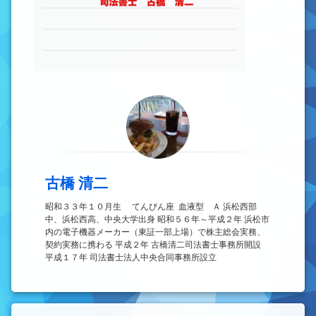
古橋 清二
昭和３３年１０月生 てんびん座 血液型 Ａ 浜松西部
中、浜松西高、中央大学出身 昭和５６年～平成２年 浜松市
内の電子機器メーカー（東証一部上場）で株主総会実務、
契約実務に携わる 平成２年 古橋清二司法書士事務所開設
平成１７年 司法書士法人中央合同事務所設立