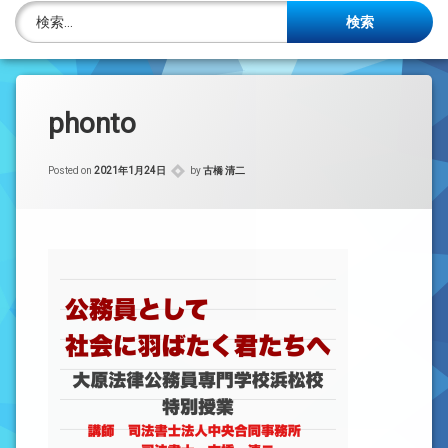
株主名簿管理人
検索:
ご相談について
事務所概要
phonto
投稿記事一覧
Posted on
2021年1月24日
by
古橋 清二
アクセス
法律を勉強しよう
司法書士資格者・受験生募集中