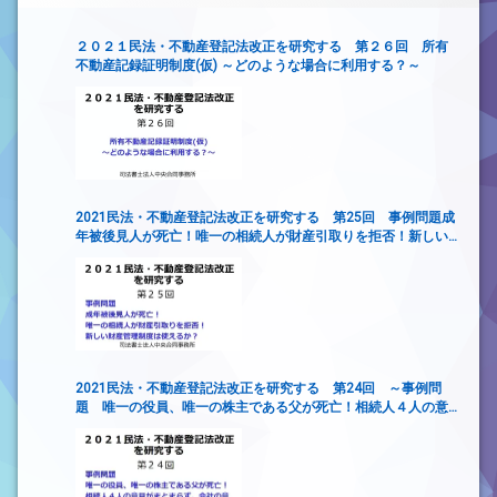
２０２１民法・不動産登記法改正を研究する 第２６回 所有
不動産記録証明制度(仮) ～どのような場合に利用する？～
2021民法・不動産登記法改正を研究する 第25回 事例問題成
年被後見人が死亡！唯一の相続人が財産引取りを拒否！新しい
財産管理制度は使えるか？
2021民法・不動産登記法改正を研究する 第24回 ～事例問
題 唯一の役員、唯一の株主である父が死亡！相続人４人の意
見がまとまらず、会社の意思決定ができない！