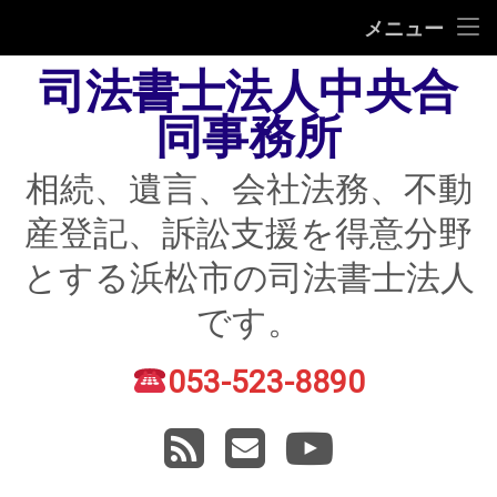
HOME
メニュー
司法書士法人中央合
相続
同事務所
遺言
相続、遺言、会社法務、不動
不動産登記
産登記、訴訟支援を得意分野
債務整理
とする浜松市の司法書士法人
住宅ローン返済にお困りの方
です。
民事紛争
053-523-8890
電話番号:
賃貸トラブル
RSS
メールアドレス
YouTube
会社法務