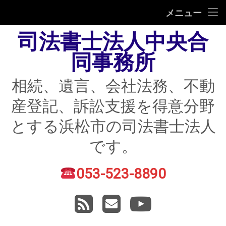
HOME
メニュー
司法書士法人中央合
相続
同事務所
遺言
相続、遺言、会社法務、不動
不動産登記
産登記、訴訟支援を得意分野
債務整理
とする浜松市の司法書士法人
住宅ローン返済にお困りの方
です。
民事紛争
053-523-8890
電話番号:
賃貸トラブル
RSS
メールアドレス
YouTube
会社法務