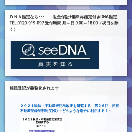
ＤＮＡ鑑定なら･･･ 返金保証+無料再鑑定付きDNA鑑定
TEL 0120-919-097 受付時間 月～日 9:00～18:00（祝日を除
く）
相続登記が義務化されます
２０２１民法・不動産登記法改正を研究する 第２６回 所有
不動産記録証明制度(仮) ～どのような場合に利用する？～