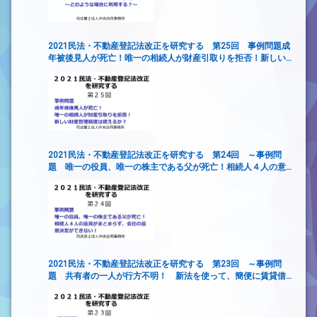
2021民法・不動産登記法改正を研究する 第25回 事例問題成
年被後見人が死亡！唯一の相続人が財産引取りを拒否！新しい
財産管理制度は使えるか？
2021民法・不動産登記法改正を研究する 第24回 ～事例問
題 唯一の役員、唯一の株主である父が死亡！相続人４人の意
見がまとまらず、会社の意思決定ができない！
2021民法・不動産登記法改正を研究する 第23回 ～事例問
題 共有者の一人が行方不明！ 新法を使って、簡便に賃貸借
契約を締結するには？