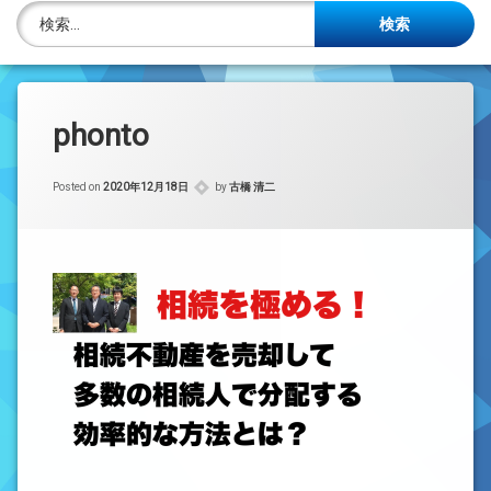
株主名簿管理人
検索:
ご相談について
事務所概要
phonto
投稿記事一覧
Posted on
2020年12月18日
by
古橋 清二
アクセス
法律を勉強しよう
司法書士資格者・受験生募集中