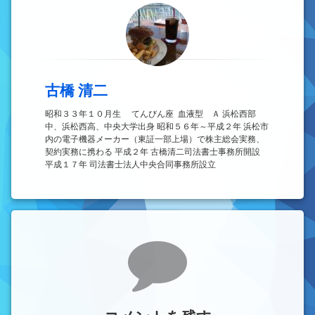
古橋 清二
昭和３３年１０月生 てんびん座 血液型 Ａ 浜松西部
中、浜松西高、中央大学出身 昭和５６年～平成２年 浜松市
内の電子機器メーカー（東証一部上場）で株主総会実務、
契約実務に携わる 平成２年 古橋清二司法書士事務所開設
平成１７年 司法書士法人中央合同事務所設立
コメント