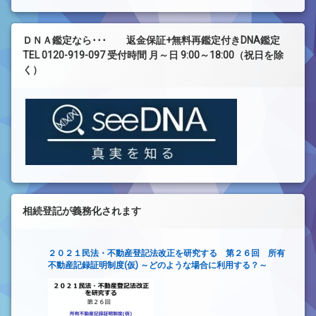
ＤＮＡ鑑定なら･･･ 返金保証+無料再鑑定付きDNA鑑定
TEL 0120-919-097 受付時間 月～日 9:00～18:00（祝日を除
く）
相続登記が義務化されます
２０２１民法・不動産登記法改正を研究する 第２６回 所有
不動産記録証明制度(仮) ～どのような場合に利用する？～