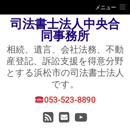
HOME
メニュー
司法書士法人中央合
相続
同事務所
遺言
相続、遺言、会社法務、不動
不動産登記
産登記、訴訟支援を得意分野
債務整理
とする浜松市の司法書士法人
住宅ローン返済にお困りの方
です。
民事紛争
053-523-8890
電話番号:
賃貸トラブル
RSS
メールアドレス
YouTube
会社法務