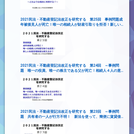
2021民法・不動産登記法改正を研究する 第25回 事例問題成
年被後見人が死亡！唯一の相続人が財産引取りを拒否！新しい
財産管理制度は使えるか？
2021民法・不動産登記法改正を研究する 第24回 ～事例問
題 唯一の役員、唯一の株主である父が死亡！相続人４人の意
見がまとまらず、会社の意思決定ができない！
2021民法・不動産登記法改正を研究する 第23回 ～事例問
題 共有者の一人が行方不明！ 新法を使って、簡便に賃貸借
契約を締結するには？