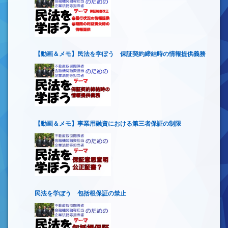
【動画＆メモ】民法を学ぼう 保証契約締結時の情報提供義務
【動画＆メモ】事業用融資における第三者保証の制限
民法を学ぼう 包括根保証の禁止