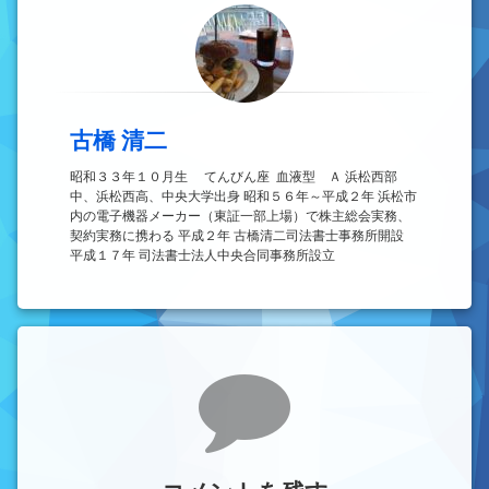
古橋 清二
昭和３３年１０月生 てんびん座 血液型 Ａ 浜松西部
中、浜松西高、中央大学出身 昭和５６年～平成２年 浜松市
内の電子機器メーカー（東証一部上場）で株主総会実務、
契約実務に携わる 平成２年 古橋清二司法書士事務所開設
平成１７年 司法書士法人中央合同事務所設立
コメント