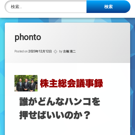
株主名簿管理人
検索:
ご相談について
事務所概要
phonto
投稿記事一覧
Posted on
2020年12月12日
by
古橋 清二
アクセス
法律を勉強しよう
司法書士資格者・受験生募集中