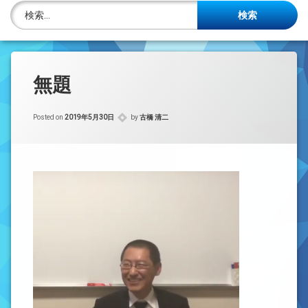
株主名簿管理人
検索:
ご相談について
事務所概要
無題
投稿記事一覧
Posted on
2019年5月30日
by
古橋 清二
アクセス
法律を勉強しよう
司法書士資格者・受験生募集中