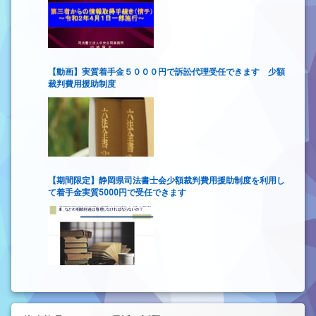
【動画】実質着手金５０００円で訴訟代理受任できます 少額
裁判費用援助制度
【期間限定】静岡県司法書士会少額裁判費用援助制度を利用し
て着手金実質5000円で受任できます