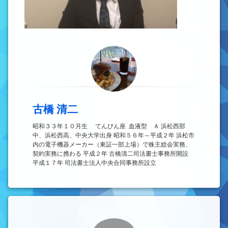
古橋 清二
昭和３３年１０月生 てんびん座 血液型 Ａ 浜松西部
中、浜松西高、中央大学出身 昭和５６年～平成２年 浜松市
内の電子機器メーカー（東証一部上場）で株主総会実務、
契約実務に携わる 平成２年 古橋清二司法書士事務所開設
平成１７年 司法書士法人中央合同事務所設立
コメント