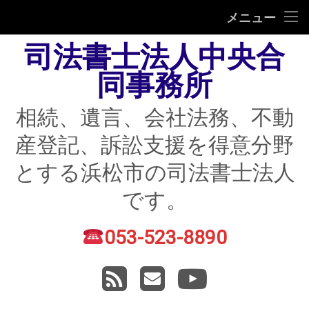
HOME
メニュー
司法書士法人中央合
相続
同事務所
遺言
相続、遺言、会社法務、不動
不動産登記
産登記、訴訟支援を得意分野
債務整理
とする浜松市の司法書士法人
住宅ローン返済にお困りの方
です。
民事紛争
053-523-8890
電話番号:
賃貸トラブル
RSS
メールアドレス
YouTube
会社法務