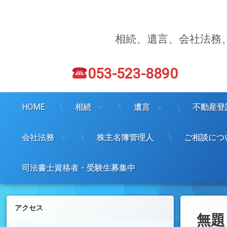
コ
ン
テ
ン
相続、遺言、会社法務
ツ
へ
電話番号:
ス
053-523-8890
キ
ッ
プ
HOME
相続
遺言
不動産登
会社法務
株主名簿管理人
ご相談につ
司法書士資格者・受験生募集中
左サイドバー
アクセス
無題