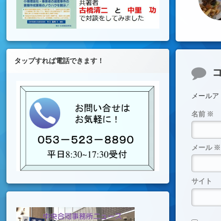
タップすれば電話できます！
コメ
メールア
名前
※
メール
※
サイト