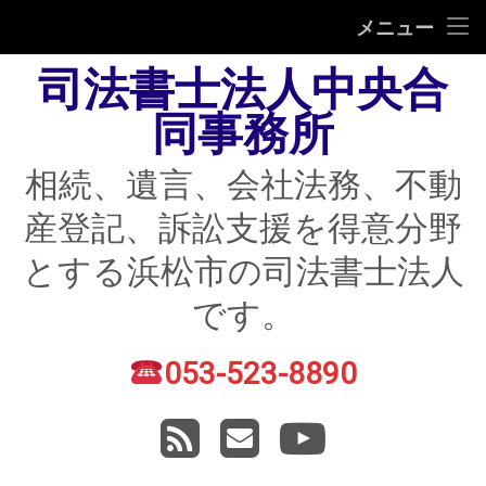
HOME
メニュー
司法書士法人中央合
相続
同事務所
遺言
相続、遺言、会社法務、不動
不動産登記
産登記、訴訟支援を得意分野
債務整理
とする浜松市の司法書士法人
住宅ローン返済にお困りの方
です。
民事紛争
053-523-8890
電話番号:
賃貸トラブル
RSS
メールアドレス
YouTube
会社法務