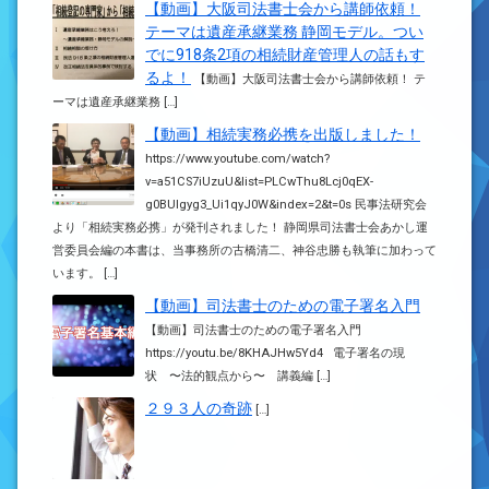
【動画】大阪司法書士会から講師依頼！
テーマは遺産承継業務 静岡モデル。つい
でに918条2項の相続財産管理人の話もす
るよ！
【動画】大阪司法書士会から講師依頼！ テ
ーマは遺産承継業務 […]
【動画】相続実務必携を出版しました！
https://www.youtube.com/watch?
v=a51CS7iUzuU&list=PLCwThu8Lcj0qEX-
g0BUIgyg3_Ui1qyJ0W&index=2&t=0s 民事法研究会
より「相続実務必携」が発刊されました！ 静岡県司法書士会あかし運
営委員会編の本書は、当事務所の古橋清二、神谷忠勝も執筆に加わって
います。 […]
【動画】司法書士のための電子署名入門
【動画】司法書士のための電子署名入門
https://youtu.be/8KHAJHw5Yd4 電子署名の現
状 〜法的観点から〜 講義編 […]
２９３人の奇跡
[…]