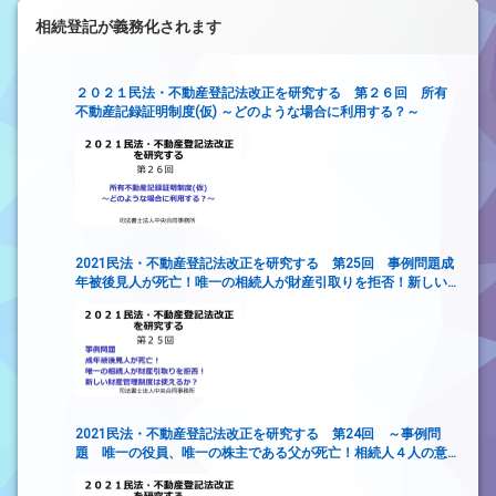
相続登記が義務化されます
２０２１民法・不動産登記法改正を研究する 第２６回 所有
不動産記録証明制度(仮) ～どのような場合に利用する？～
2021民法・不動産登記法改正を研究する 第25回 事例問題成
年被後見人が死亡！唯一の相続人が財産引取りを拒否！新しい
財産管理制度は使えるか？
2021民法・不動産登記法改正を研究する 第24回 ～事例問
題 唯一の役員、唯一の株主である父が死亡！相続人４人の意
見がまとまらず、会社の意思決定ができない！