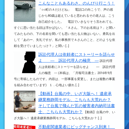
こんなこともあるわさ。のんびり行こう！
「○○町のＡだけどね」 電話口の向こうで、声の感
じから80歳は超えていると思われるその老人は、こう
自己紹介をした。 電話でいきなりそう言われても、
すぐに思い当たる顔は浮かばない。「Ａさん、下のお名前は？」と聞い
てみたものの、下の名前を聞いても思い当たる人物はいない。勇気を出
して「あのー、失礼ですが、私の事務所でＡさんのこと、どのような依
頼を受けていましたっけ？」と聞い […]
訴訟代理人は依頼者にストーリーを語らせ
よ ― 訴訟代理人の極意 ―
訴訟代理
人は依頼者にストーリーを語らせよ ― 訴訟代理
人の極意 ― (本稿は、「月報司法書士」2016年9月
号に寄稿したものです。内容は、一部事案を変更し、または複数の事案
を組み合わせています) １．心地よい疲れ […]
【動画】台風の中、いざ大阪へ！ 遺産承
継業務静岡モデル、こちらも大荒れか？
そして台風で飛んだ瓦の被害者内納司法書
士、こちらも大荒れか？
【動画】台風の中、い
ざ大阪へ！ 遺産承継業務静岡モデル、こちらも大荒れか？ […]
不動産関連業者にビッグチャンス到来！