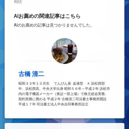
相続
AIお薦めの関連記事はこちら
AIのお薦めの記事は見つかりませんでした。
古橋 清二
昭和３３年１０月生 てんびん座 血液型 Ａ 浜松西部
中、浜松西高、中央大学出身 昭和５６年～平成２年 浜松市
内の電子機器メーカー（東証一部上場）で株主総会実務、
契約実務に携わる 平成２年 古橋清二司法書士事務所開設
平成１７年 司法書士法人中央合同事務所設立