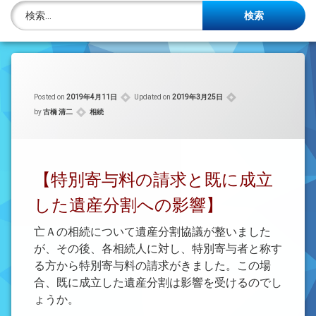
株主名簿管理人
検索:
ご相談について
事務所概要
Posted on
2019年4月11日
Updated on
2019年3月25日
投稿記事一覧
カテゴリー:
by
古橋 清二
相続
アクセス
法律を勉強しよう
【特別寄与料の請求と既に成立
した遺産分割への影響】
司法書士資格者・受験生募集中
亡Ａの相続について遺産分割協議が整いました
が、その後、各相続人に対し、特別寄与者と称す
る方から特別寄与料の請求がきました。この場
合、既に成立した遺産分割は影響を受けるのでし
ょうか。