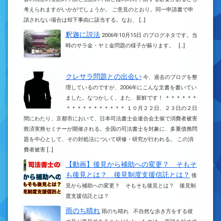
考えられますがいかがでしょうか。 ご意見のとおり。同一申請書で申
請されない場合は却下事由に該当する。なお、 […]
釈迦に説法
2006年10月15日 のブログネタです。当
時のサラ金・ヤミ金問題の様子が蘇ります。 […]
クレサラ問題との出会い
今、過去のブログを整
理しているのですが、2006年にこんな文書を書いてい
ました。なつかしく、また、新鮮です！ ＊＊＊＊＊＊
＊＊＊＊＊＊＊＊＊＊＊ １０月２２日、２３日の２日
間にわたり、京都市において、日本司法書士会連合会主催で消費者被害
救済実務セミナーが開催される。全国の司法書士を対象に、多重債務問
題を中心として、その対処法について研修・研究が行われる。 この消
費者被害 […]
【動画】後見から補助への変更？ そもそ
も後見とは？ 後見制度支援信託とは？
後
見から補助への変更？ そもそも後見とは？ 後見制
度支援信託とは？
雨のち晴れ
雨のち晴れ 不自然な歩き方をする彼