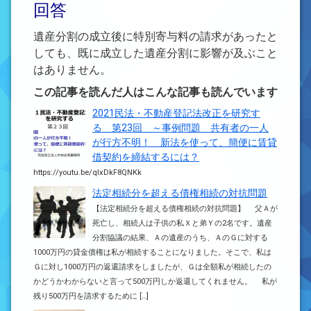
回答
遺産分割の成立後に特別寄与料の請求があったと
しても、既に成立した遺産分割に影響が及ぶこと
はありません。
この記事を読んだ人はこんな記事も読んでいます
2021民法・不動産登記法改正を研究す
る 第23回 ～事例問題 共有者の一人
が行方不明！ 新法を使って、簡便に賃貸
借契約を締結するには？
https://youtu.be/qIxDkF8QNKk
法定相続分を超える債権相続の対抗問題
【法定相続分を超える債権相続の対抗問題】 父Ａが
死亡し、相続人は子供の私Ｘと弟Ｙの2名です。遺産
分割協議の結果、Ａの遺産のうち、ＡのＧに対する
1000万円の貸金債権は私が相続することになりました。そこで、私は
Ｇに対し1000万円の返還請求をしましたが、Ｇは全額私が相続したの
かどうかわからないと言って500万円しか返還してくれません。 私が
残り500万円を請求するために […]