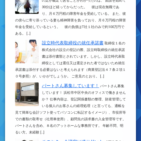
の足が義足であることがわかったのは、 面談を始めて
30分ほど経ってからだった。 彼は現在無職であ
り、月６万円程の障害年金を受給している。 また、彼
の傍らに寄り添っている妻も精神障害を負っており、月６万円程の障害
年金を受給しているという。 彼の負債はT社１社のみで約100万円で
ある。 […]
設立時代表取締役の就任承諾書
取締役１名の
株式会社の設立の登記の際、設立時取締役の就任承諾
書は添付書類とされています。しかし、設立時代表取
締役としては選任又は選定された者ではないため就任
承諾書は添付する必要はないと考えられます（商業登記法４７条２項１
０号参照）が、いかがでしょうか。 ご意見のとおり。 […]
パートさん募集しています！
パートさん募集
しています！ 浜松市中区中央のオフィスで働きません
か？ 仕事内容は、登記関係書類の整理、財産管理して
いる個人のお客さんの経理処理（と言っても、通帳を
見て簡単な会計ソフト使ってパソコンに転記するイメージ）、市役所等
での書類の取寄せ（社用車使用）、顧問先の請求書の入金管理等です。
パートさんを含め、８名のアットホームな事務所です。 年齢不問、明
るい方。未経験 […]