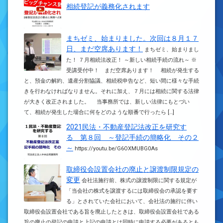
相続登記が義務化されます
まちゼミ、始まりました。次回は８月１７
日、まだ空席あります！
まちゼミ、始まりまし
た！ ７月相続法改正！ ～新しい相続手続の流れ～ ※
受講受付中！ まだ空席あります！ 相続が発生する
と、預金の解約、遺産分割協議、相続税申告など、短い間に様々な手続
きを行わなければなりません。それに加え、７月には相続に関する法律
が大きく改正されました。 当事務所では、新しい法律にもとづい
て、相続が発生した場合に何をどのような順番で行ったら […]
2021民法・不動産登記法改正を研究す
る 第８回 ～登記手続の簡略化 その２
～
https://youtu.be/G6OXMUBG0As
取締役会設置会社の廃止と譲渡制限規定の
変更
会社法施行前、株式の譲渡制限に関する規定が
「当会社の株式を譲渡するには取締役会の承認を要す
る」とされていた会社において、会社法の施行に伴い
取締役会設置会社である旨を廃止したときは、取締役会設置会社である
旨の廃止の登記の申請と上記の申請とは同時に申請する必要があるとも