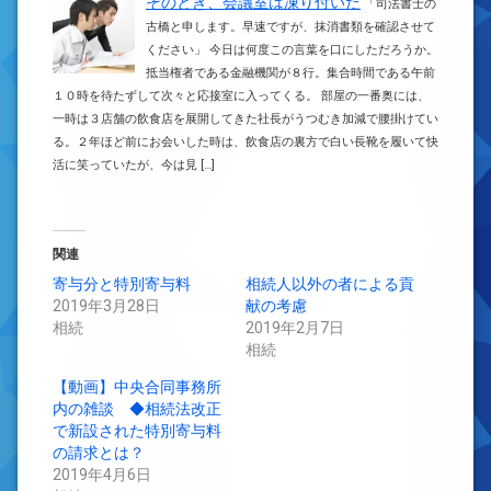
そのとき、会議室は凍り付いた
「司法書士の
古橋と申します。早速ですが、抹消書類を確認させて
ください」 今日は何度この言葉を口にしただろうか。
抵当権者である金融機関が８行。集合時間である午前
１０時を待たずして次々と応接室に入ってくる。 部屋の一番奥には、
一時は３店舗の飲食店を展開してきた社長がうつむき加減で腰掛けてい
る。２年ほど前にお会いした時は、飲食店の裏方で白い長靴を履いて快
活に笑っていたが、今は見 […]
関連
寄与分と特別寄与料
相続人以外の者による貢
2019年3月28日
献の考慮
相続
2019年2月7日
相続
【動画】中央合同事務所
内の雑談 ◆相続法改正
で新設された特別寄与料
の請求とは？
2019年4月6日