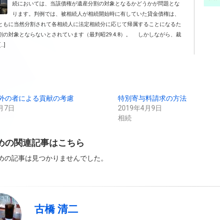
続においては、当該債権が遺産分割の対象となるかどうかが問題とな
ります。判例では、被相続人が相続開始時に有していた貸金債権は、
ともに当然分割されて各相続人に法定相続分に応じて帰属することになるた
割の対象とならないとされています（最判昭29.4.8）。 しかしながら、裁
…]
外の者による貢献の考慮
特別寄与料請求の方法
月7日
2019年4月9日
相続
薦めの関連記事はこちら
薦めの記事は見つかりませんでした。
古橋 清二