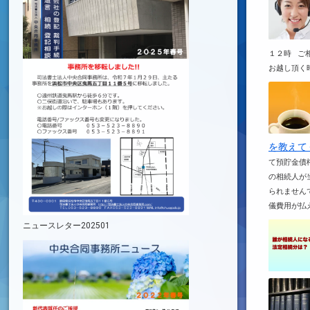
１２時 ご相談の予約について 
お越し頂く時
を教えて
て預貯金債
の相続人が
られません
儀費用が払え
ニュースレター202501