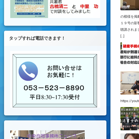
の模様を掲
１９号の影
聴講されま
[…]
タップすれば電話できます！
https://yo