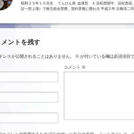
昭和３３年１０月生 てんびん座 血液型 Ａ 浜松西部中、浜松西高
証一部上場）で株主総会実務、契約実務に携わる 平成２年 古橋清二司
ント
コメントを残す
ドレスが公開されることはありません。
※
が付いている欄は必須項目
コメント
※