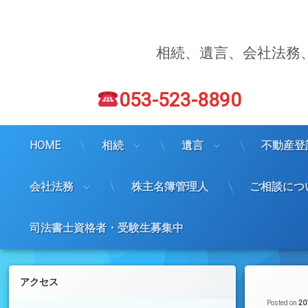
コ
ン
テ
ン
相続、遺言、会社法務
ツ
へ
電話番号:
ス
053-523-8890
キ
ッ
プ
HOME
相続
遺言
不動産登
会社法務
株主名簿管理人
ご相談につ
司法書士資格者・受験生募集中
左サイドバー
アクセス
Posted on
2