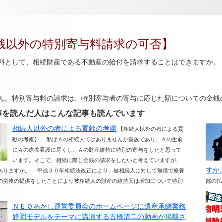
銭以外の特別寄与料請求の可否】
料として、相続財産である不動産の給付を請求することはできますか。
ん。特別寄与料の請求は、特別寄与者の寄与に応じた額についての金銭
事を読んだ人はこんな記事も読んでいます
相続人以外の者による貢献の考慮
【相続人以外の者による貢
献の考慮】 私はＡの相続人ではありませんが親族であり、Ａの生前
にＡの療養看護に尽くし、Ａの財産維持に特別の寄与をしたと思って
います。そこで、相続に際し金銭の請求をしたいと考えていますが、
すか
ありますか。 平成３０年相続法改正により、被相続人に対して無償で療養
の労務の提供をしたことにより被相続人の財産の維持又は増加について特別
部の
ＮＥＯあかし運営委員会のホームページに遺産承継業務
静岡モデルをテーマに講演する古橋清二の動画が掲載さ