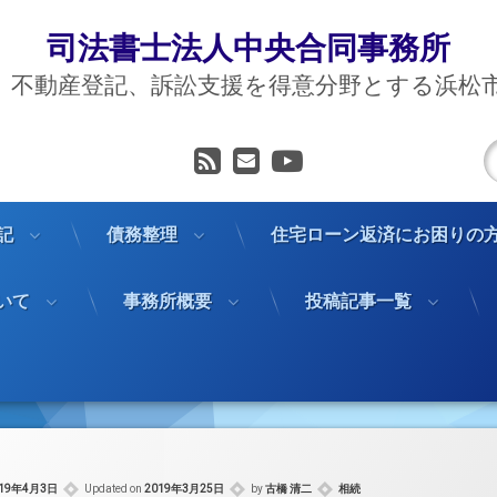
司法書士法人中央合同事務所
、不動産登記、訴訟支援を得意分野とする浜松
RSS
メールアドレス
YouTube
記
債務整理
住宅ローン返済にお困りの
いて
事務所概要
投稿記事一覧
カテゴリー:
019年4月3日
Updated on
2019年3月25日
by
古橋 清二
相続