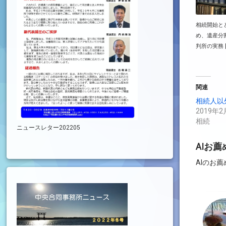
相続開始と
め、遺産分
判所の実務 [
関連
相続人以
2019年2
相続
ニュースレター202205
AIお
AIのお