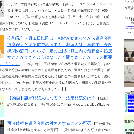
元本
は、平日午前8時30分～午後5時30分 予約は、 ０５３－４５８－１５
８頁参照
５１ 平日は難しいという方は･･･ １日４名様まで先着限定 予約 053-
458-1551 ２月の土曜なんでも無料相談 2月9日（土） 午前９時～午前
お電話（浜松０５３-４５８-１５５１）にて、ご相談に
間をご予約ください。 […]
令和元年７月１日以降は、相続が始まってから遺産分割
協議がまとまる前であっても、相続人は、単独で、金融
機関の窓口において一定の上限の範囲内で預貯金を払戻
すことができるようになったと聞きましたが、その概要
ください。
これまでは、平成28年12月28日の最高裁大法廷決定におい
権が遺産分割の対象に含まれると判断されたため、遺産分割までの間は一部
当面の生活費や葬儀費用に充てるために預貯金の一部を払い戻すことは認め
でした。 そのため、遺産の預貯金があるにも関わらず相続人の生活費や葬
なくなってしまうおそれがありました。 […]
【動画】誰が相続人になる？ 法定相続分は？
【動画】
誰が相続人になる？ 法定相続分は？ https://youtu.be/UD0z9EcBiwI
可分債権を遺産分割の対象とすることの可否
【可分債権を
遺産分割の対象とすることの可否】 貸金債権のような可分債権の相