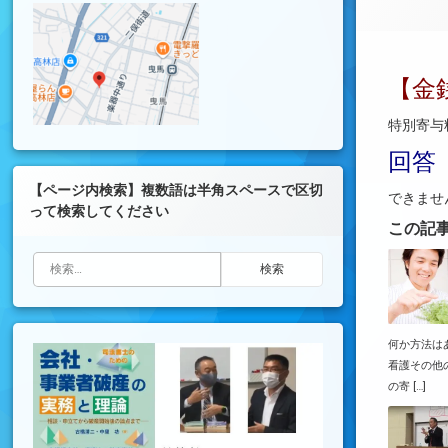
【金
特別寄与
回答
【ページ内検索】複数語は半角スペースで区切
できませ
って検索してください
この記
検索:
何か方法は
看護その他
の寄 […]