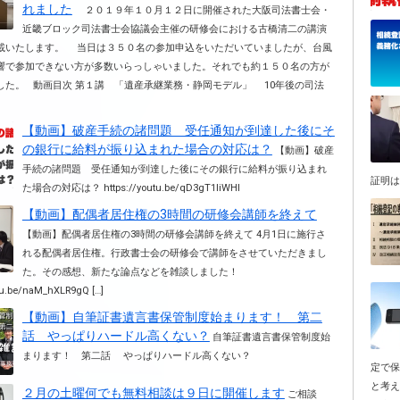
れました
２０１９年１０月１２日に開催された大阪司法書士会・
近畿ブロック司法書士会協議会主催の研修会における古橋清二の講演
載いたします。 当日は３５０名の参加申込をいただいていましたが、台風
響で参加できない方が多数いらっしゃいました。それでも約１５０名の方が
した。 動画目次 第１講 「遺産承継業務・静岡モデル」 10年後の司法
【動画】破産手続の諸問題 受任通知が到達した後にそ
の銀行に給料が振り込まれた場合の対応は？
【動画】破産
手続の諸問題 受任通知が到達した後にその銀行に給料が振り込まれ
証明は
た場合の対応は？ https://youtu.be/qD3gT1liWHI
【動画】配偶者居住権の3時間の研修会講師を終えて
【動画】配偶者居住権の3時間の研修会講師を終えて 4月1日に施行さ
れる配偶者居住権。行政書士会の研修会で講師をさせていただきまし
た。その感想、新たな論点などを雑談しました！
utu.be/naM_hXLR9gQ […]
【動画】自筆証書遺言書保管制度始まります！ 第二
話 やっぱりハードル高くない？
自筆証書遺言書保管制度始
まります！ 第二話 やっぱりハードル高くない？
定で
と考
２月の土曜何でも無料相談は９日に開催します
ご相談