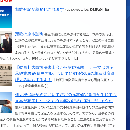
相続登記が義務化されます
https://youtu.be/3XMPz9-i1Rg
定款の原本証明
登記申請に定款を添付する場合、本来であれば、
定款の全部に原本証明したものを添付すべきところ、定款の一部に原
本証明したもの、または議事録に定款の規定内容を判別できる記載が
あれば足りると考えられますが、いかがでしょうか。 定款の一部原本
認められない。また、後段についても不可である。 […]
【動画】大阪司法書士会から講師依頼！ テーマは遺産
承継業務 静岡モデル。ついでに918条2項の相続財産管
理人の話もするよ！
【動画】大阪司法書士会から講師依頼！ テ
ーマは遺産承継業務 […]
個人根保証契約において法定の元本確定事由が生じても
元本が確定しないという内容の特約は有効でしょうか
個人根保証契約について法定の元本確定事由を設けたのは当事者間の
衡平等を考慮して保証人を保護するためです。ですから、当事者の約
保証人の責任を追及することができる範囲を広めることは立法の趣旨に反するもの
えます。 したがって、個人根保証契約において、法定の元本確定事由が生じても