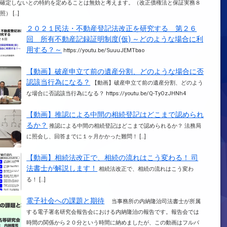
が確定しないとの特約を定めることは無効と考えます。（改正債権法と保証実務８
） […]
２０２１民法・不動産登記法改正を研究する 第２６
回 所有不動産記録証明制度(仮) ～どのような場合に利
用する？～
https://youtu.be/SuuuJEMTbao
【動画】破産申立て前の遺産分割、どのような場合に否
認該当行為になる？
【動画】破産申立て前の遺産分割、どのよう
な場合に否認該当行為になる？ https://youtu.be/Q-TyOzJHNh4
【動画】推認による中間の相続登記はどこまで認められ
るか？
推認による中間の相続登記はどこまで認められるか？ 法務局
に照会し、回答までに１ヶ月かかった難問！ […]
【動画】相続法改正で、相続の流れはこう変わる！ 司
法書士が解説します！
相続法改正で、相続の流れはこう変わ
る！ […]
電子社会への課題と期待
当事務所の内納隆治司法書士が所属
する電子署名研究会報告会における内納隆治の報告です。報告会では
時間の関係から２０分という時間に納めましたが、この動画はフルバ