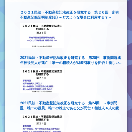
２０２１民法・不動産登記法改正を研究する 第２６回 所有
不動産記録証明制度(仮) ～どのような場合に利用する？～
2021民法・不動産登記法改正を研究する 第25回 事例問題成
年被後見人が死亡！唯一の相続人が財産引取りを拒否！新しい
財産管理制度は使えるか？
2021民法・不動産登記法改正を研究する 第24回 ～事例問
題 唯一の役員、唯一の株主である父が死亡！相続人４人の意
見がまとまらず、会社の意思決定ができない！