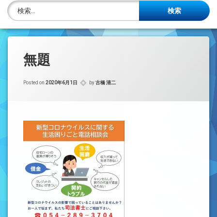
株主名簿管理人
検索:
ご相談について
事務所概要
無題
投稿記事一覧
Posted on
2020年6月1日
by
古橋 清二
アクセス
法律を勉強しよう
司法書士資格者・受験生募集中