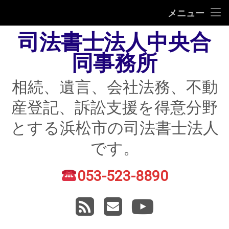
HOME
メニュー
司法書士法人中央合
相続
同事務所
遺言
相続、遺言、会社法務、不動
不動産登記
産登記、訴訟支援を得意分野
債務整理
とする浜松市の司法書士法人
住宅ローン返済にお困りの方
です。
民事紛争
053-523-8890
電話番号:
賃貸トラブル
RSS
メールアドレス
YouTube
会社法務