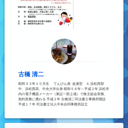
古橋 清二
昭和３３年１０月生 てんびん座 血液型 Ａ 浜松西部
中、浜松西高、中央大学出身 昭和５６年～平成２年 浜松市
内の電子機器メーカー（東証一部上場）で株主総会実務、
契約実務に携わる 平成２年 古橋清二司法書士事務所開設
平成１７年 司法書士法人中央合同事務所設立