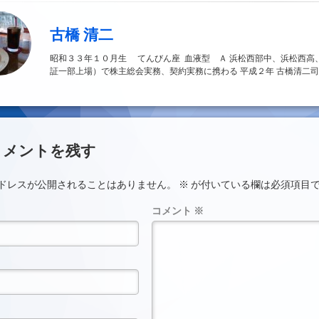
古橋 清二
昭和３３年１０月生 てんびん座 血液型 Ａ 浜松西部中、浜松西高
証一部上場）で株主総会実務、契約実務に携わる 平成２年 古橋清二司
ント
コメントを残す
ドレスが公開されることはありません。
※
が付いている欄は必須項目
コメント
※