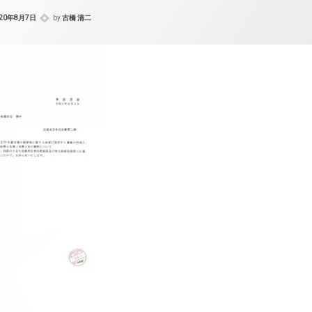
020年8月7日
by
古橋 清二