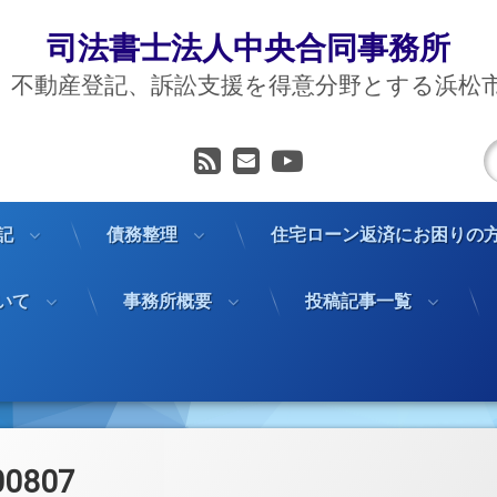
司法書士法人中央合同事務所
、不動産登記、訴訟支援を得意分野とする浜松
RSS
メールアドレス
YouTube
記
債務整理
住宅ローン返済にお困りの
いて
事務所概要
投稿記事一覧
00807