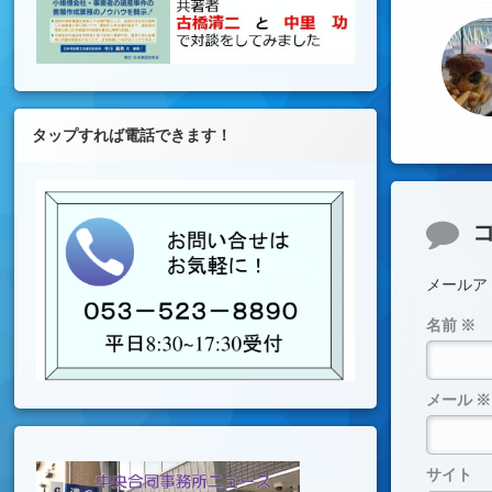
タップすれば電話できます！
コメ
メールア
名前
※
メール
※
サイト