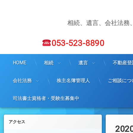
コ
ン
テ
ン
相続、遺言、会社法務
ツ
へ
電話番号:
ス
053-523-8890
キ
ッ
プ
HOME
相続
遺言
不動産登
会社法務
株主名簿管理人
ご相談につ
司法書士資格者・受験生募集中
左サイドバー
アクセス
202