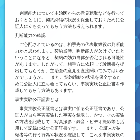
判断能力について主治医からの意見聴取などを行って
おくとともに、契約締結の状況を保全しておくために公
証人に立ち会ってもらう方法も考えられます。
判断能力の確認
ご心配されているのは、相手先の代表取締役の判断能
力かと思われます。契約当時、判断能力が欠けていたと
いうことになると、契約の効力自体が否定される可能性
があります。したがって、相手方に依頼して診断書を提
出してもらうか、主治医の意見を直接聞いてみてはいか
がでしょうか。 また、契約締結の状況を保全するた
めに公証人に立ち会ってもらい、事実実験公正証書を作
成してもらう方法もあります。
事実実験公正証書とは
事実実験公正証書とは事実に係る公正証書であり、公
証人が自ら事実実験した事実を録取し、かつ、その実験
の方法を記載して、写真撮影・録音・ビデオ撮影等も活
用して記録に残す公正証書です。 また、公証人が依
頼者等の行う行為や状況を確認して、これを事実実験の