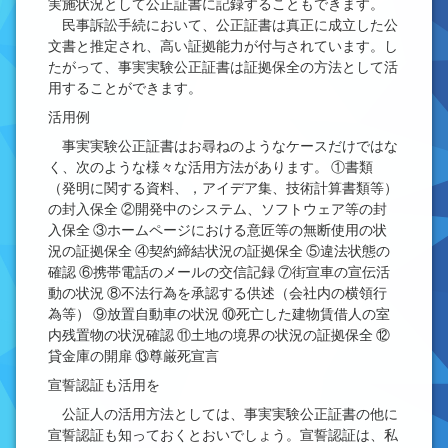
実施状況として公正証書に記録することもできます。
民事訴訟手続において、公正証書は真正に成立した公
文書と推定され、高い証拠能力が付与されています。し
たがって、事実実験公正証書は証拠保全の方法として活
用することができます。
活用例
事実実験公正証書はお尋ねのようなケースだけではな
く、次のような様々な活用方法があります。 ①書類
（発明に関する資料、，アイデア集、技術計算書類等）
の封入保全 ②開発中のシステム、ソフトウェア等の封
入保全 ③ホームページにおける意匠等の無断使用の状
況の証拠保全 ④契約締結状況の証拠保全 ⑤違法状態の
確認 ⑥携帯電話のメールの交信記録 ⑦街宣車の宣伝活
動の状況 ⑧不法行為を承認する供述（会社内の横領行
為等） ⑨放置自動車の状況 ⑩死亡した建物賃借人の室
内残置物の状況確認 ⑪土地の境界の状況の証拠保全 ⑫
貸金庫の開扉 ⑬尊厳死宣言
宣誓認証も活用を
公証人の活用方法としては、事実実験公正証書の他に
宣誓認証も知っておくとおいでしょう。宣誓認証は、私