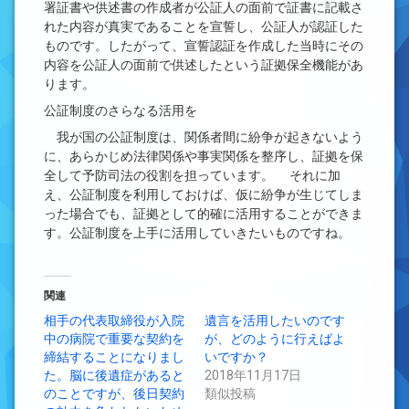
署証書や供述書の作成者が公証人の面前で証書に記載さ
れた内容が真実であることを宣誓し、公証人が認証した
ものです。したがって、宣誓認証を作成した当時にその
内容を公証人の面前で供述したという証拠保全機能があ
ります。
公証制度のさらなる活用を
我が国の公証制度は、関係者間に紛争が起きないよう
に、あらかじめ法律関係や事実関係を整序し、証拠を保
全して予防司法の役割を担っています。 それに加
え、公証制度を利用しておけば、仮に紛争が生じてしま
った場合でも、証拠として的確に活用することができま
す。公証制度を上手に活用していきたいものですね。
関連
相手の代表取締役が入院
遺言を活用したいのです
中の病院で重要な契約を
が、どのように行えばよ
締結することになりまし
いですか？
た。脳に後遺症があると
2018年11月17日
のことですが、後日契約
類似投稿