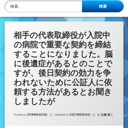
株主名簿管理人
検索:
ご相談について
事務所概要
相手の代表取締役が入院中
の病院で重要な契約を締結
投稿記事一覧
することになりました。脳
アクセス
に後遺症があるとのことで
法律を勉強しよう
すが、後日契約の効力を争
われないために公証人に依
司法書士資格者・受験生募集中
頼する方法があるとお聞き
しましたが
Posted on
2018年8月30日
Updated on
2021年8月24日
by
古橋 清二