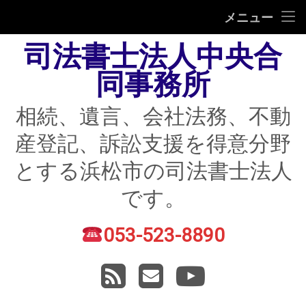
HOME
メニュー
司法書士法人中央合
相続
同事務所
遺言
相続、遺言、会社法務、不動
不動産登記
産登記、訴訟支援を得意分野
債務整理
とする浜松市の司法書士法人
住宅ローン返済にお困りの方
です。
民事紛争
053-523-8890
電話番号:
賃貸トラブル
RSS
メールアドレス
YouTube
会社法務