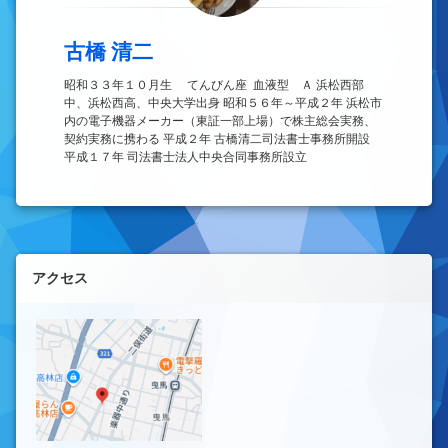
古橋 清二
昭和３３年１０月生 てんびん座 血液型 Ａ 浜松西部
中、浜松西高、中央大学出身 昭和５６年～平成２年 浜松市
内の電子機器メーカー（東証一部上場）で株主総会実務、
契約実務に携わる 平成２年 古橋清二司法書士事務所開設
平成１７年 司法書士法人中央合同事務所設立
左サイドバー
アクセス