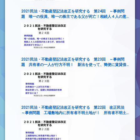
2021民法・不動産登記法改正を研究する 第24回 ～事例問
題 唯一の役員、唯一の株主である父が死亡！相続人４人の意
見がまとまらず、会社の意思決定ができない！
2021民法・不動産登記法改正を研究する 第23回 ～事例問
題 共有者の一人が行方不明！ 新法を使って、簡便に賃貸借
契約を締結するには？
2021民法・不動産登記法改正を研究する 第22回 改正民法
～事例問題 工場敷地内に所有者不明土地が！ 所有者不明土
地管理命令は使えるか！～