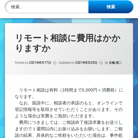
株主名簿管理人
検索:
ご相談について
事務所概要
リモート相談に費用はかか
りますか
投稿記事一覧
アクセス
Posted on
2021年8月17日
Updated on
2021年8月23日
by
古橋 清二
法律を勉強しよう
リモート相談は有料（1時間まで5,000円＋消費税）に
司法書士資格者・受験生募集中
なります。
なお、面談中に、相談者の承諾のもと、オンラインで
登記情報等を取得させていただくことがあります。その
ような場合は実費をご負担いただきます。
費用につきましては、ご相談終了後請求書をお送りし
ますので１週間以内にお振り込みをお願いします。ご相
談の結果、具体的なご依頼をいただいた場合は、事件処