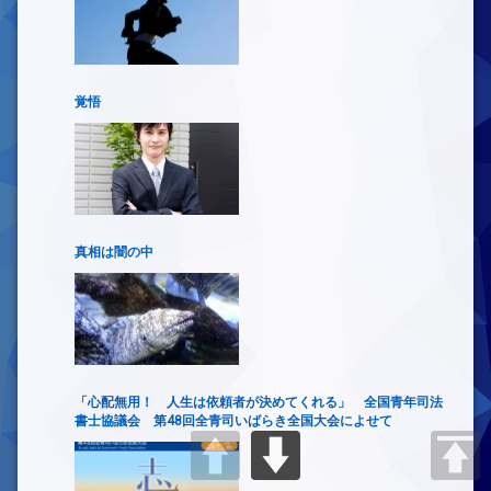
覚悟
真相は闇の中
「心配無用！ 人生は依頼者が決めてくれる」 全国青年司法
書士協議会 第48回全青司いばらき全国大会によせて