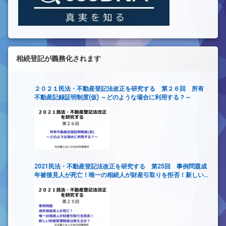
相続登記が義務化されます
２０２１民法・不動産登記法改正を研究する 第２６回 所有
不動産記録証明制度(仮) ～どのような場合に利用する？～
2021民法・不動産登記法改正を研究する 第25回 事例問題成
年被後見人が死亡！唯一の相続人が財産引取りを拒否！新しい
財産管理制度は使えるか？