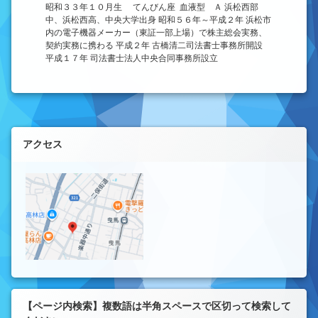
昭和３３年１０月生 てんびん座 血液型 Ａ 浜松西部
中、浜松西高、中央大学出身 昭和５６年～平成２年 浜松市
内の電子機器メーカー（東証一部上場）で株主総会実務、
契約実務に携わる 平成２年 古橋清二司法書士事務所開設
平成１７年 司法書士法人中央合同事務所設立
左サイドバー
アクセス
【ページ内検索】複数語は半角スペースで区切って検索して