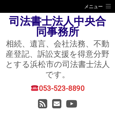
HOME
メニュー
司法書士法人中央合
相続
同事務所
遺言
相続、遺言、会社法務、不動
不動産登記
産登記、訴訟支援を得意分野
債務整理
とする浜松市の司法書士法人
住宅ローン返済にお困りの方
です。
民事紛争
053-523-8890
電話番号:
賃貸トラブル
RSS
メールアドレス
YouTube
会社法務