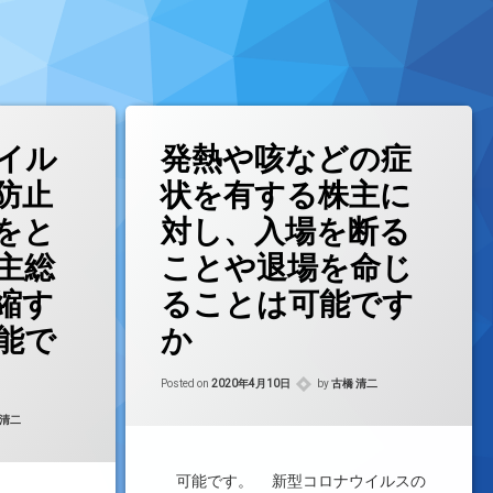
イル
発熱や咳などの症
防止
状を有する株主に
をと
対し、入場を断る
主総
ことや退場を命じ
縮す
ることは可能です
能で
か
Updated on
2021年8月24日
Posted on
2020年4月10日
by
古橋 清二
d on
2021年8月24日
 清二
可能です。 新型コロナウイルスの