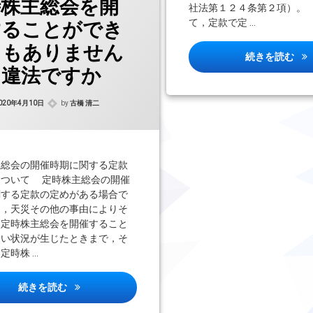
時株主総会を開
社法第１２４条第２項）。
て，定款で定 …
することができ
うもありません
定
続きを読む
、違法ですか
Updated on
2021年8月24日
020年4月10日
by
古橋 清二
主総会の開催時期に関する定款
について 定時株主総会の開催
関する定款の定めがある場合で
常，天災その他の事由によりそ
に定時株主総会を開催すること
ない状況が生じたときまで，そ
定時株 …
新型コロナウイルス感染症対策で定款で定めた時期に定
続きを読む