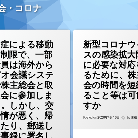
会・コロナ
染症による移動
新型コロナウ
粛制限で、一部
スの感染拡大
役員は海外から
に必要な対応
デオ会議システ
るために、株
で株主総会と取
会の時間を短
役会に参加しま
ること等は可
た。しかし、交
すか
事情が悪く、帰
Update
Posted on
2020年4月10日
by
古橋
したり、郵送し
議事録に署名し