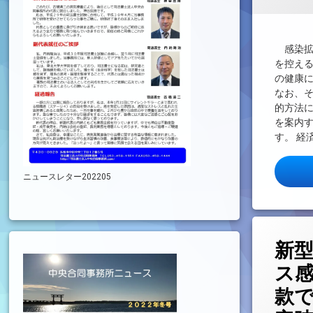
感染拡
を控え
の健康
なお、
的方法
を案内
す。 経
ニュースレター202205
新
ス
款