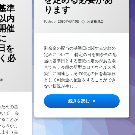
基準
ります
以内
Updated on
2021年8月24日
Posted on
2020年4月10日
by
古橋 清二
開催
に
日を
剰余金の配当の基準日に関する定款の
定めについて 特定の日を剰余金の配
く必
当の基準日とする定款の定めがある場
合でも，今般の新型コロナウイルス感
感染拡大防止のために出席を控えることを呼びかけることは可能ですか
染症に関連し，その特定の日を基準日
d on
2021年8月24日
として剰余金の配当をすることができ
 清二
ない状況が生じ …
定款に定めた基準日と
続きを読む
のための基
ついて 会
することが
から３か月
れます（会