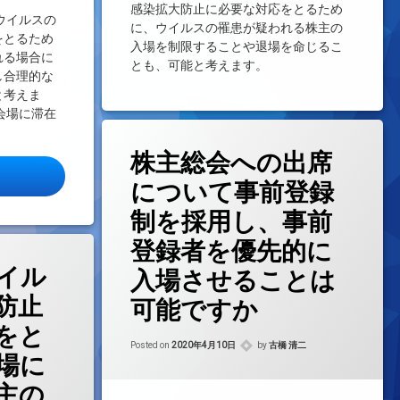
感染拡大防止に必要な対応をとるため
ウイルスの
に、ウイルスの罹患が疑われる株主の
をとるため
入場を制限することや退場を命じるこ
れる場合に
とも、可能と考えます。
し合理的な
と考えま
会場に滞在
株主総会への出席
型コロナウイルスの感染拡大防止に必要な対応をとるために、株主総会
について事前登録
制を採用し、事前
登録者を優先的に
イル
入場させることは
防止
可能ですか
をと
Updated on
2021年8月24日
Posted on
2020年4月10日
by
古橋 清二
場に
主の