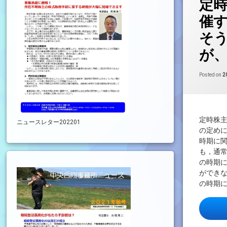
定
催
そ
が
Posted on
2
定時株
ニュースレター202201
の定め
時期に
も，通
の時期
ができ
の時期に