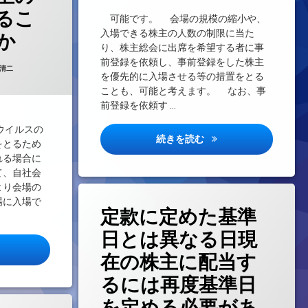
るこ
可能です。 会場の規模の縮小や、
デオ会議システムで株主総会と取締役会に参加しました。しかし、交通
入場できる株主の人数の制限に当た
か
り、株主総会に出席を希望する者に事
前登録を依頼し、事前登録をした株主
d on
2021年8月24日
 清二
を優先的に入場させる等の措置をとる
ことも、可能と考えます。 なお、事
前登録を依頼す …
ウイルスの
株主総会への出席につ
続きを読む
をとるため
れる場合に
て、自社会
より会場の
場に入場で
定款に定めた基準
日とは異なる日現
型コロナウイルスの感染拡大防止に必要な対応をとるために、会場に入
在の株主に配当す
るには再度基準日
を定める必要があ