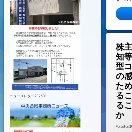
株
知
型
の
た
る
ニュースレター202501
る
か
Posted on
2