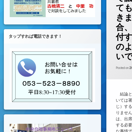
て
き
合
付
タップすれば電話できます！
の
い
Posted on
2
結論と
いては
じ）す
りませ
は、出
する必
な事情で