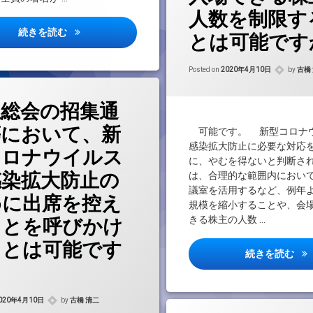
人数を制限す
感染症による移動自粛制限で、一部の役員は海外からビ
続きを読む
とは可能です
Update
Posted on
2020年4月10日
by
古橋
主総会の招集通
等において、新
可能です。 新型コロナ
感染拡大防止に必要な対応
コロナウイルス
に、やむを得ないと判断さ
感染拡大防止の
は、合理的な範囲内におい
議室を活用するなど、例年
めに出席を控え
規模を縮小することや、会
きる株主の人数 …
ことを呼びかけ
ことは可能です
新
続きを読む
Updated on
2021年3月1日
020年4月10日
by
古橋 清二