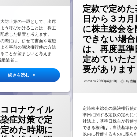
定款で定めた
日から３カ月
大防止策の一環として、出席
に株主総会を
るよう呼びかけることは、株主
に配慮した措置と考えます。
できない場合
その際には、併せて書面や電磁
は、再度基準
による事前の議決権行使の方法
することが望ましいと考えま
定めていただ
済産業省 …
要があります
株主総会の招集通知等において、新型コロナウイルスの
続きを読む
Update
Posted on
2020年4月10日
by
古橋
型コロナウイル
定時株主総会の議決権行使
準日に関する定款の定めに
感染症対策で定
社法上，基準日株主が行使
で定めた時期に
できる権利は，当該基準日
以内に行使するものに限ら