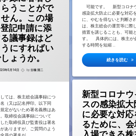
もらうことがで
可能です。 新型コロナ
感染拡大防止に必要な対応
ません。この場
に、やむを得ないと判断さ
、登記申請に添
は、株主総会の運営等に際
措置を講じることも、可能
する議事録はど
す。 具体的には、株主が
する時間を短縮 …
ようにすればい
でしょうか。
新
続きを読む
Updated on
2021年8月24日
020年5月14日
by
古橋 清二
新型コロナウ
しては、株主総会議事録につ
スの感染拡大
署名（又は記名押印。以下同
る規定がないため署名義務はあ
に必要な対応
ん。取締役会議事録について
るために、会
席した取締役及び監査役は署名
要がありますが、ご質問のよう
入場できる株
全員の署名が …