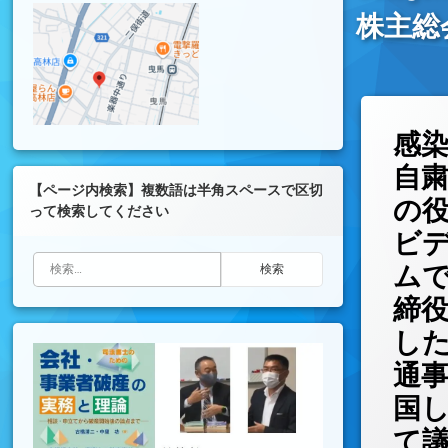
株主総
感
自
【ページ内検索】複数語は半角スペースで区切
の
って検索してください
ビ
検索:
ム
締
し
通
国
て