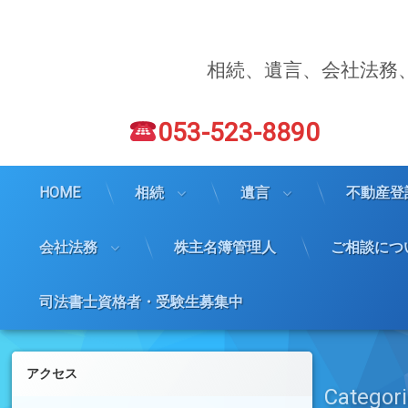
コ
ン
テ
ン
相続、遺言、会社法務
ツ
へ
電話番号:
ス
053-523-8890
キ
ッ
プ
HOME
相続
遺言
不動産登
会社法務
株主名簿管理人
ご相談につ
司法書士資格者・受験生募集中
左サイドバー
アクセス
Categori