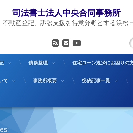
司法書士法人中央合同事務所
、不動産登記、訴訟支援を得意分野とする浜松
RSS
メールアドレス
YouTube
記
債務整理
住宅ローン返済にお困りの
いて
事務所概要
投稿記事一覧
es: