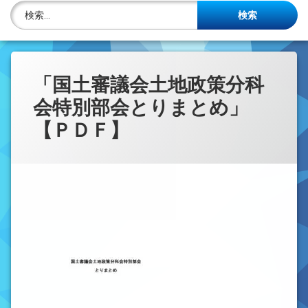
株主名簿管理人
検索:
ご相談について
事務所概要
「国土審議会土地政策分科
会特別部会とりまとめ」
投稿記事一覧
【ＰＤＦ】
アクセス
法律を勉強しよう
司法書士資格者・受験生募集中