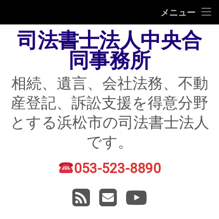
HOME
メニュー
司法書士法人中央合
相続
同事務所
遺言
相続、遺言、会社法務、不動
不動産登記
産登記、訴訟支援を得意分野
債務整理
とする浜松市の司法書士法人
住宅ローン返済にお困りの方
です。
民事紛争
053-523-8890
電話番号:
賃貸トラブル
RSS
メールアドレス
YouTube
会社法務