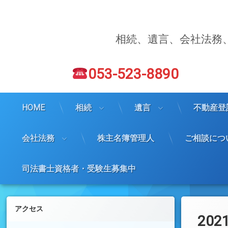
コ
ン
テ
ン
相続、遺言、会社法務
ツ
へ
電話番号:
ス
053-523-8890
キ
ッ
プ
HOME
相続
遺言
不動産登
会社法務
株主名簿管理人
ご相談につ
司法書士資格者・受験生募集中
左サイドバー
アクセス
2021