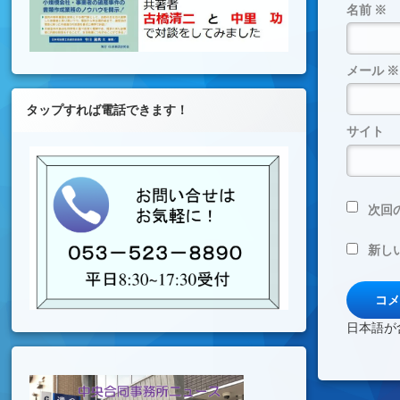
名前
※
メール
※
タップすれば電話できます！
サイト
次回
新し
日本語が