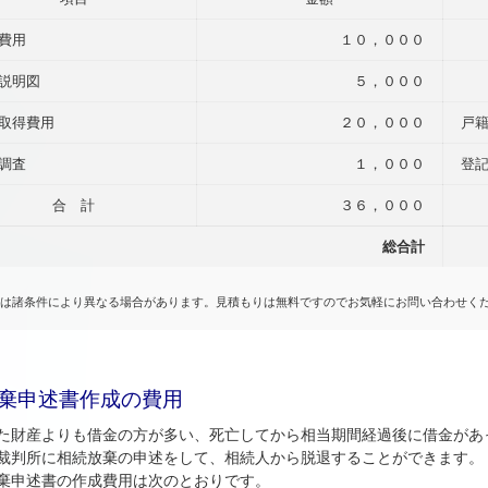
費用
１０，０００
説明図
５，０００
取得費用
２０，０００
戸
調査
１，０００
登
合 計
３６，０００
総合計
は諸条件により異なる場合があります。見積もりは無料ですのでお気軽にお問い合わせく
棄申述書作成の費用
財産よりも借金の方が多い、死亡してから相当期間経過後に借金があっ
裁判所に相続放棄の申述をして、相続人から脱退することができます。
申述書の作成費用は次のとおりです。