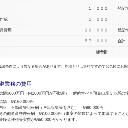
１
，
０００
登記
作成
５，０００
得費用
２０，０００
登記
５７
，０００
合計
総合計
は諸条件により異なる場合があります。見積もりは無料ですのでお気軽にお問
継業務の費用
総額5000万円（内1000万円が不動産）、解約すべき預金口座３カ所の
 約160,000円
動産登記報酬（戸籍収集等を含む） 約60,000円
産整理報酬 約100,000円（事案の難度によって加算すること
登録免許税等実費が約50,000円かかります。