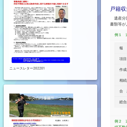
戸籍収
遺産分割
書類等が
例１ 
報
項目
ニュースレター202201
作成
相続
合 
総合
例２ 