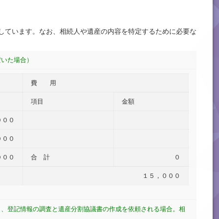
しています。なお、相続人や遺産の内容を特定するために必要な
だいた場合）
費 用
項目
金額
０００
０００
０００
合 計
０
１５，０００
き、登記情報の調査と遺産分割協議書の作成を依頼される場合。相