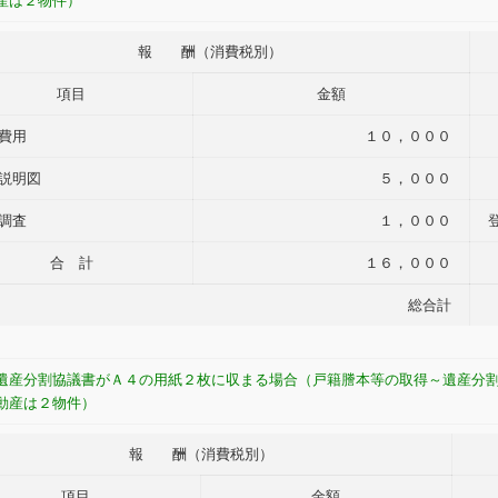
産は２物件）
報 酬（消費税別）
項目
金額
費用
１０，０００
説明図
５，０００
調査
１，０００
合 計
１６，０００
総合計
遺産分割協議書がＡ４の用紙２枚に収まる場合（戸籍謄本等の取得～遺産分
動産は２物件）
報 酬（消費税別）
項目
金額