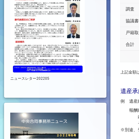
調査
協議書
戸籍取
合計
上記金額
ニュースレター202205
遺産承
例 遺産
報酬総額
内訳 不
その他遺
※別途、