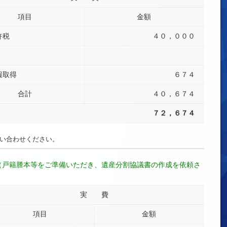
項目
金額
許税
４０，０００
報取得
６７４
合計
４０，６７４
７２，６７４
い合わせください。
合（戸籍謄本等をご準備いただき、遺産分割協議書の作成を依頼さ
実 費
項目
金額