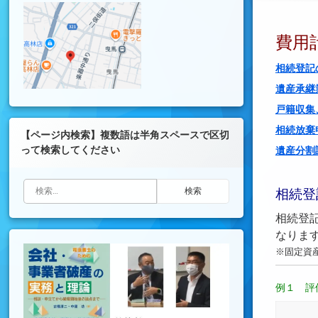
費用
相続登記
遺産承継
戸籍収集
相続放棄
【ページ内検索】複数語は半角スペースで区切
って検索してください
遺産分割
検索:
相続登
相続登
なりま
※固定資
例１
評