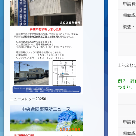
申請費
相続説
調査・
上記金額
例３ 評
つまり、
ニュースレター202501
申請費
相続説