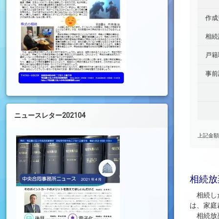
作成
相続
戸籍
事前
ニュースレター202104
上記金額
相続放
相続した
は、家庭
相続放棄