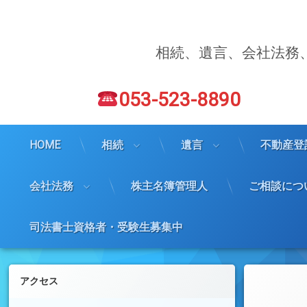
コ
ン
テ
ン
相続、遺言、会社法務
ツ
へ
電話番号:
ス
053-523-8890
キ
ッ
プ
HOME
相続
遺言
不動産登
会社法務
株主名簿管理人
ご相談につ
司法書士資格者・受験生募集中
左サイドバー
アクセス