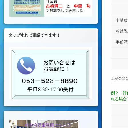
申請費
相続説
タップすれば電話できます！
事前調
上記金額
例２ 評
れる場合