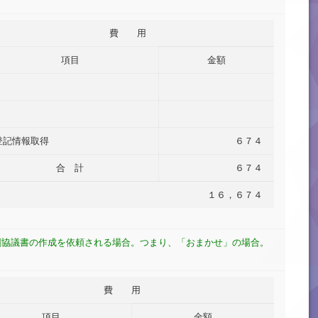
費 用
項目
金額
登記情報取得
６７４
合 計
６７４
１６，６７４
割協議書の作成を依頼される場合。つまり、「おまかせ」の場合。
費 用
項目
金額