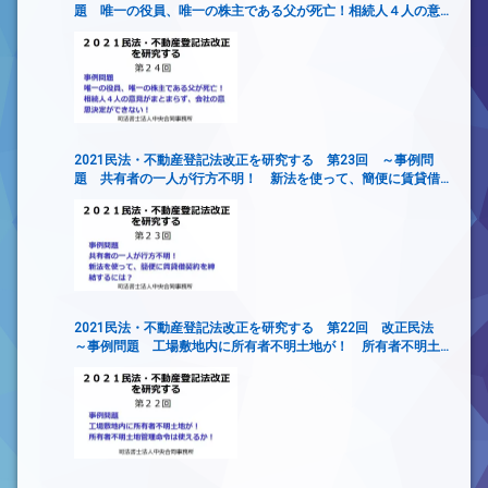
題 唯一の役員、唯一の株主である父が死亡！相続人４人の意
見がまとまらず、会社の意思決定ができない！
2021民法・不動産登記法改正を研究する 第23回 ～事例問
題 共有者の一人が行方不明！ 新法を使って、簡便に賃貸借
契約を締結するには？
2021民法・不動産登記法改正を研究する 第22回 改正民法
～事例問題 工場敷地内に所有者不明土地が！ 所有者不明土
地管理命令は使えるか！～