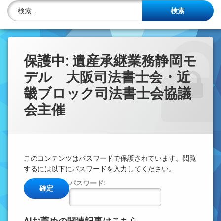
株主名簿管理人
検索:
ご相談について
事務所概要
保護中: 遺産承継業務静岡モ
デル 大阪司法書士会・近
投稿記事一覧
畿ブロック司法書士会協議
アクセス
会主催
法律を勉強しよう
司法書士資格者・受験生募集中
このコンテンツはパスワードで保護されています。閲覧
するには以下にパスワードを入力してください。
パスワード: