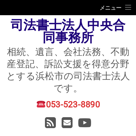
HOME
メニュー
司法書士法人中央合
相続
同事務所
遺言
相続、遺言、会社法務、不動
不動産登記
産登記、訴訟支援を得意分野
債務整理
とする浜松市の司法書士法人
住宅ローン返済にお困りの方
です。
民事紛争
053-523-8890
電話番号:
賃貸トラブル
RSS
メールアドレス
YouTube
会社法務